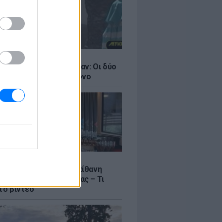
LE
ντάνα και Νικόλ Κίντμαν: Οι δύο
ου Χόλιγουντ στη Μύκονο
LE
γος Μανίκας έστησε απίθανη
σε υπάλληλο καφετέριας – Τι
το βίντεο