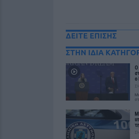
ΔΕΙΤΕ ΕΠΙΣΗΣ
ΣΤΗΝ ΙΔΙΑ ΚΑΤΗΓΟ
Ο
σ
ο
Σ
Μι
στ
Μ
υ
τ
Σ