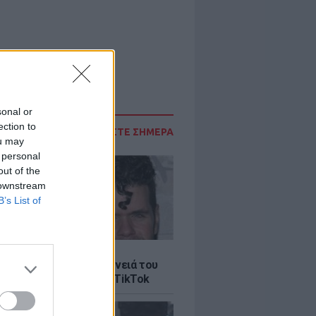
sonal or
ection to
ΔΙΑΒΑΣΤΕ ΣΗΜΕΡΑ
ou may
 personal
out of the
 downstream
B’s List of
LE
ίλτον: Τι λέει η οικογένειά του
 σοκαριστικό live στο TikTok