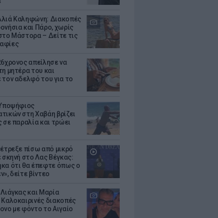
α
λιά Καληφώνη: Διακοπές
ονήσια και Πάρο, χωρίς
στο Μάστορα – Δείτε τις
αφίες
26χρονος απείλησε να
τη μητέρα του και
 τον αδελφό του για το
 Υποψήφιος
τικών στη Χαβάη βρίζει
ς σε παραλία και τρώει
 έτρεξε πίσω από μικρό
ε σκηνή στο Λας Βέγκας:
κα ότι θα έπεφτε όπως ο
ν», δείτε βίντεο
 Λιάγκας και Μαρία
 Καλοκαιρινές διακοπές
ονο με φόντο το Αιγαίο