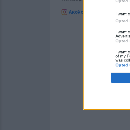
Opted 
Ακολουθήστε το E-Radio.g
I want t
Opted 
I want 
Advertis
Opted 
I want t
of my P
was col
Opted 