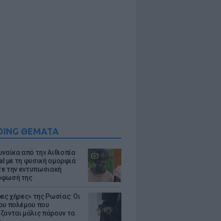
DING ΘΕΜΑΤΑ
υναίκα από την Αιθιοπία
ral με τη φυσική ομορφιά
ίτε την εντυπωσιακή
ρφωσή της
ρες χήρες» της Ρωσίας: Οι
ου πολέμου που
ζονται μόλις πάρουν τα