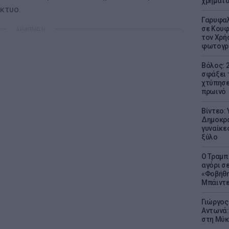
χρήματ
κτυο.
Γαρυφαλ
σε Κουφ
ΔΙΑΦΗΜΙΣΗ
τον Χρή
φωτογρ
Βόλος: 
σφάξει 
χτύπησε
πρωινό
Βίντεο:
Δημοκρα
γυναίκε
ξύλο
Ο Τραμπ
αγόρι σ
«Φοβήθη
Μπάιντε
Γιώργος
Αντωνά:
στη Μύκ