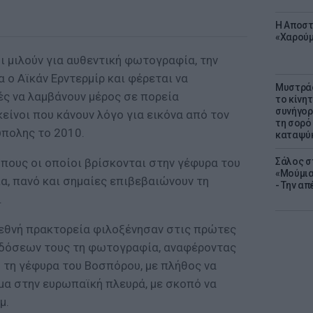
Η Αποστ
«Χαρούμ
ι μιλούν για αυθεντική φωτογραφία, την
ο Αϊκάν Ερντερμίρ και φέρεται να
Μυστράς
ές να λαμβάνουν μέρος σε πορεία
το κίνη
συνήγορ
κείνοι που κάνουν λόγο για εικόνα από τον
τη σορό
πολης το 2010.
καταψύ
ώπους οι οποίοι βρίσκονται στην γέφυρα του
Σάλος σ
«Μούμια
, πανό και σημαίες επιβεβαιώνουν τη
- Την α
.
ιεθνή πρακτορεία φιλοξένησαν στις πρώτες
κδόσεων τους τη φωτογραφία, αναφέροντας
 τη γέφυρα του Βοσπόρου, με πλήθος να
μα στην ευρωπαϊκή πλευρά, με σκοπό να
μ.