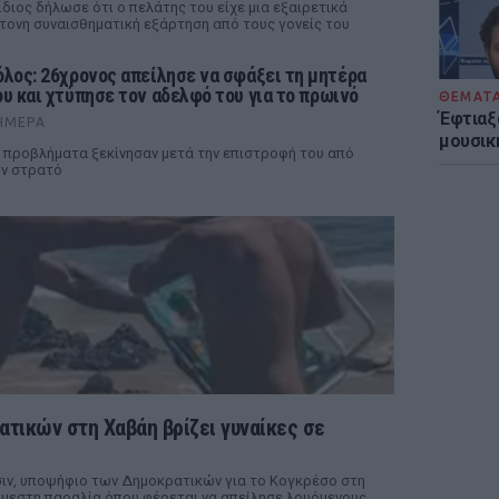
ίδιος δήλωσε ότι ο πελάτης του είχε μια εξαιρετικά
τονη συναισθηματική εξάρτηση από τους γονείς του
όλος: 26χρονος απείλησε να σφάξει τη μητέρα
ου και χτύπησε τον αδελφό του για το πρωινό
ΘΕΜΑΤ
Έφτιαξ
ΉΜΕΡΑ
μουσική
 προβλήματα ξεκίνησαν μετά την επιστροφή του από
ν στρατό
τικών στη Χαβάη βρίζει γυναίκες σε
σιν, υποψήφιο των Δημοκρατικών για το Κογκρέσο στη
άμεστη παραλία όπου φέρεται να απείλησε λουόμενους