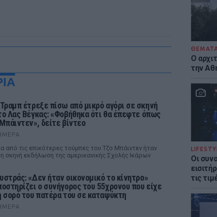
ΘΕΜΑΤ
Ο αρχι
την Αθ
ΡΙΑ
 Τραμπ έτρεξε πίσω από μικρό αγόρι σε σκηνή
το Λας Βέγκας: «Φοβήθηκα ότι θα έπεφτε όπως
 Μπάιντεν», δείτε βίντεο
ΉΜΕΡΑ
α από τις επικότερες τούμπες του Τζο Μπάιντεν ήταν
LIFESTY
η σκηνή εκδήλωση της αμερικανικής Σχολής Ικάρων
Οι συν
εισιτήρ
υστράς: «Δεν ήταν οικονομικό το κίνητρο»
τις τιμ
ποστηρίζει ο συνήγορος του 55χρονου που είχε
η σορό του πατέρα του σε καταψύκτη
ΉΜΕΡΑ