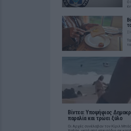
Ο 
έν
Β
τ
Σ
Τα
το
Βίντεο: Υποψήφιος Δημοκρα
παραλία και τρώει ξύλο
Οι Αρχές συνέλαβαν τον Κίριλ Μπά
Χαβάη, μετά από επεισόδιο σε κατ