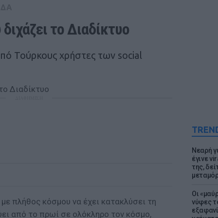
ΑΔΑ
διχάζει το Διαδίκτυο
πό Τούρκους χρήστες των social
ΔΙΑΦΗΜΙΣΗ
TREN
Νεαρή γ
έγινε vi
της, δε
μεταμό
Οι «μαύ
με πλήθος κόσμου να έχει κατακλύσει τη
νύφες τ
εξαφανί
ει από το πρωί σε ολόκληρο τον κόσμο,