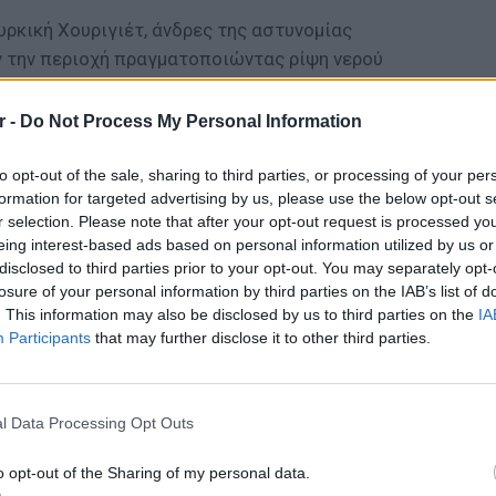
ρκική Χουριγιέτ, άνδρες της αστυνομίας
 την περιοχή πραγματοποιώντας ρίψη νερού
r -
Do Not Process My Personal Information
ΔΙΑΦΗΜΙΣΗ
to opt-out of the sale, sharing to third parties, or processing of your per
formation for targeted advertising by us, please use the below opt-out s
r selection. Please note that after your opt-out request is processed y
eing interest-based ads based on personal information utilized by us or
disclosed to third parties prior to your opt-out. You may separately opt-
losure of your personal information by third parties on the IAB’s list of
. This information may also be disclosed by us to third parties on the
IA
Participants
that may further disclose it to other third parties.
LIFESTY
gr στο
Google News
και μάθετε πρώτοι
τα
Πέρεζ Χ
l Data Processing Opt Outs
μετά το
o opt-out of the Sharing of my personal data.
 μπείτε στην
ροή ειδήσεων
του E-Daily.gr