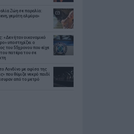
ολία Ζώη σε παραλία:
ενη, γεμάτη αλμύρα»
: «Δεν ήταν οικονομικό
τρο» υποστηρίζει ο
ος του 55χρονου που είχε
 του πατέρα του σε
κτη
το Λονδίνο με αφίσα της
ς» που θύμιζε νεκρό παιδί
πέσυραν από το μετρό