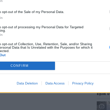
In
r και στο Instagram
o opt-out of the Sale of my Personal Data.
In
ΔΙΑΦΗΜΙΣΗ
to opt-out of processing my Personal Data for Targeted
LIFESTY
ing.
Ζόε Σαλ
In
σταρ τ
o opt-out of Collection, Use, Retention, Sale, and/or Sharing
ersonal Data that Is Unrelated with the Purposes for which it
lected.
Out
CONFIRM
LIFESTY
Data Deletion
Data Access
Privacy Policy
Ο Γιώρ
φάρσα 
έγινε σ