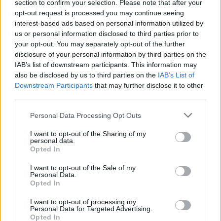
section to confirm your selection. Please note that after your
opt-out request is processed you may continue seeing
Ελληνικό γιαούρτι: Μία
interest-based ads based on personal information utilized by
κουταλιά και τα scrambled
eggs θα απογειωθούν
us or personal information disclosed to third parties prior to
your opt-out. You may separately opt-out of the further
ΣΉΜΕΡΑ
disclosure of your personal information by third parties on the
Το στραγγιστό γιαούρτι αλλάζει την υφή
IAB’s list of downstream participants. This information may
και τον κορεσμό του πρωινού χωρίς να
also be disclosed by us to third parties on the
IAB’s List of
επηρεάζει τη γεύση.
Downstream Participants
that may further disclose it to other
Η νέα σχέση δεν έχει
third parties.
συγκατοίκηση – Και η Charlize
Theron το επιβεβαιώνει
Personal Data Processing Opt Outs
ΣΉΜΕΡΑ
I want to opt-out of the Sharing of my
«Δεν νομίζω ότι μπορώ να ξαναζήσω με
personal data.
κάποιον» – Η εξομολόγηση της ηθοποιού
Opted In
Πότε σου χτυπάει καμπανάκι ο
I want to opt-out of the Sale of my
θυρεοειδής; Τα σημάδια που
Personal Data.
Opted In
δεν πρέπει να αγνοήσεις
ΣΉΜΕΡΑ
I want to opt-out of processing my
Personal Data for Targeted Advertising.
Ο θυρεοειδής χτυπάει πολλές γυναίκες
Opted In
χωρίς να το καταλάβουν εγκαίρως