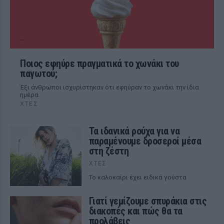
Ποιος εφηύρε πραγματικά το χωνάκι του
παγωτού;
Έξι άνθρωποι ισχυρίστηκαν ότι εφηύραν το χωνάκι την ίδια
ημέρα
ΧΤΕΣ
Τα ιδανικά ρούχα για να
παραμένουμε δροσεροί μέσα
στη ζέστη
ΧΤΕΣ
To καλοκαίρι έχει ειδικά γούστα
Γιατί γεμίζουμε σπυράκια στις
διακοπές και πώς θα τα
προλάβεις