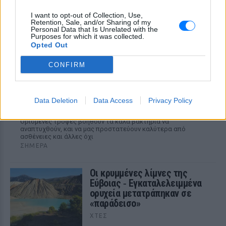
I want to opt-out of Collection, Use,
Retention, Sale, and/or Sharing of my
Personal Data that Is Unrelated with the
Purposes for which it was collected.
Opted Out
CONFIRM
Οι χειρότερες τροφές για το έντερό σου, που
Data Deletion
Data Access
Privacy Policy
το κάνουν να υποφέρει
Ορισμένες τροφές βοηθούν τα καλά βακτήρια να
αναπτυχθούν, και να μας προστατεύουν καλύτερα από
ασθένειες και άλλες όχι
ΣΉΜΕΡΑ
Οι κρυμμένες λίμνες της
Εύβοιας ‑ Εγκαταλελειμμένα
ορυχεία μετατράπηκαν σε
«παράδεισο»
ΧΤΕΣ