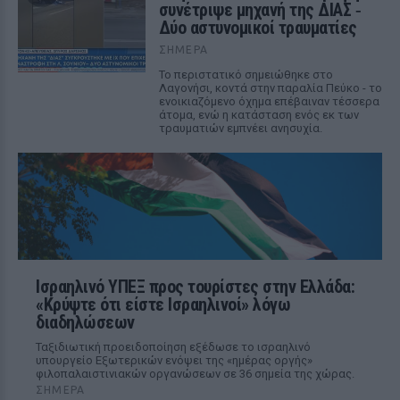
συνέτριψε μηχανή της ΔΙΑΣ ‑
Δύο αστυνομικοί τραυματίες
ΣΉΜΕΡΑ
Το περιστατικό σημειώθηκε στο
Λαγονήσι, κοντά στην παραλία Πεύκο - το
ενοικιαζόμενο όχημα επέβαιναν τέσσερα
άτομα, ενώ η κατάσταση ενός εκ των
τραυματιών εμπνέει ανησυχία.
Ισραηλινό ΥΠΕΞ προς τουρίστες στην Ελλάδα:
«Κρύψτε ότι είστε Ισραηλινοί» λόγω
διαδηλώσεων
Ταξιδιωτική προειδοποίηση εξέδωσε το ισραηλινό
υπουργείο Εξωτερικών ενόψει της «ημέρας οργής»
φιλοπαλαιστινιακών οργανώσεων σε 36 σημεία της χώρας.
ΣΉΜΕΡΑ