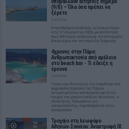
υποβάλλουν αιτήσεις σήμερα
(9/8) – Όλα όσα πρέπει να
ξέρετε
ΣΉΜΕΡΑ
Η προθεσμία υποβολής αιτήσεων λήγει
στις 21 Αυγούστου 2026, με επιδότηση
έως 600 ευρώ ανάλογα με την κατηγορία
δικαιούχου και την περίοδο διαμονής.
4χρονος στην Πάρο:
Ανθρωποκτονία από αμέλεια
στο beach bar ‑ Τι έδειξε η
έρευνα
ΣΉΜΕΡΑ
Γονείς και ιδιοκτήτης του beach bar στη
φημισμένη παραλία της Πάρου
αντιμετωπίζουν κατηγορίες μετά τον
πνιγμό του μικρού παιδιού σε πισίνα - ο
ιδιοκτήτης, δηλωμένος ως
ναυαγοσώστης, παραπέμπεται στον
εισαγγελέα
Τροχαίο στη λεωφόρο
Αθηνών‑Σουνίου: Αναστροφή ΙΧ