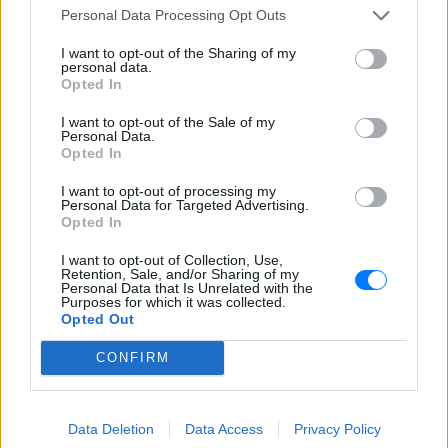
Personal Data Processing Opt Outs
Ο Κώδικας Οδικής Κυκλοφορίας δεν
απαγορεύει την προσπέραση οχήματος
της αστυνομίας, αλλά ισχύουν
I want to opt-out of the Sharing of my
συγκεκριμένοι κανόνες που κάθε οδηγός
personal data.
πρέπει να γνωρίζει.
Opted In
Επίθεση στον Ερυθρό Σταυρό:
I want to opt-out of the Sale of my
Ασθενής χτύπησε νοσηλεύτρια
Personal Data.
σε πόρτες ‑ Τι καταγγέλλει η
Opted In
ΠΟΕΔΗΝ για τους φύλακες
I want to opt-out of processing my
ΣΉΜΕΡΑ
Personal Data for Targeted Advertising.
Opted In
Το περιστατικό βίας στα Επείγοντα
σημειώθηκε τα ξημερώματα του
Σαββάτου - ο πρόεδρος της ΠΟΕΔΗΝ
I want to opt-out of Collection, Use,
Μιχάλης Γιαννάκος ζητά ουσιαστικά
Retention, Sale, and/or Sharing of my
Personal Data that Is Unrelated with the
μέτρα προστασίας για το νοσηλευτικό
Purposes for which it was collected.
προσωπικό
Opted Out
Πάρος: Κλειστό το beach bar
όπου πνίγηκε ο 4χρονος –
CONFIRM
Δικογραφία για ανθρωποκτονία
από αμέλεια
ΣΉΜΕΡΑ
Data Deletion
Data Access
Privacy Policy