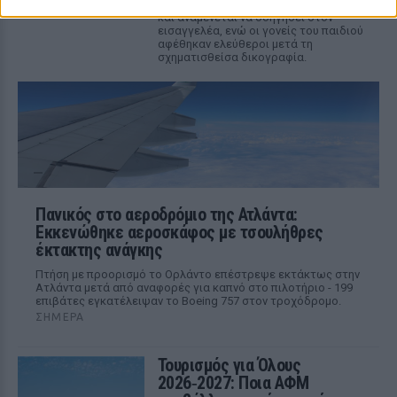
Ο ιδιοκτήτης της επιχείρησης κρατείται
και αναμένεται να οδηγηθεί στον
εισαγγελέα, ενώ οι γονείς του παιδιού
αφέθηκαν ελεύθεροι μετά τη
σχηματισθείσα δικογραφία.
Πανικός στο αεροδρόμιο της Ατλάντα:
Εκκενώθηκε αεροσκάφος με τσουλήθρες
έκτακτης ανάγκης
Πτήση με προορισμό το Ορλάντο επέστρεψε εκτάκτως στην
Ατλάντα μετά από αναφορές για καπνό στο πιλοτήριο - 199
επιβάτες εγκατέλειψαν το Boeing 757 στον τροχόδρομο.
ΣΉΜΕΡΑ
Τουρισμός για Όλους
2026‑2027: Ποια ΑΦΜ