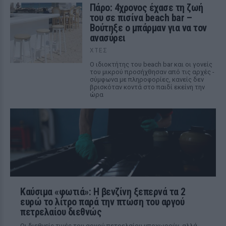
Πάρο: 4χρονος έχασε τη ζωή
του σε πισίνα beach bar –
Βούτηξε ο μπάρμαν για να τον
ανασύρει
ΧΤΕΣ
Ο ιδιοκτήτης του beach bar και οι γονείς
του μικρού προσήχθησαν από τις αρχές -
σύμφωνα με πληροφορίες, κανείς δεν
βρισκόταν κοντά στο παιδί εκείνη την
ώρα
Καύσιμα «φωτιά»: Η βενζίνη ξεπερνά τα 2
ευρώ το λίτρο παρά την πτώση του αργού
πετρελαίου διεθνώς
Οι διεθνείς τιμές του αργού πετρελαίου υποχωρούν, αλλά