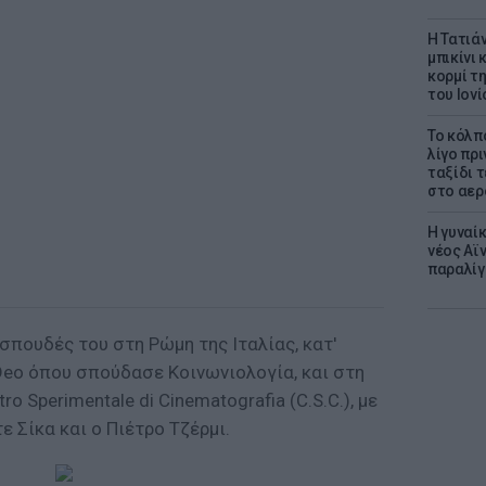
Η Τατιά
μπικίνι
κορμί τ
του Ιονί
Το κόλπ
λίγο πρι
ταξίδι 
στο αερ
Η γυναί
νέος Αϊν
παραλίγο
σπουδές του στη Ρώμη της Ιταλίας, κατ'
Deo όπου σπούδασε Κοινωνιολογία, και στη
o Sperimentale di Cinematografia (C.S.C.), με
ε Σίκα και ο Πιέτρο Τζέρμι.