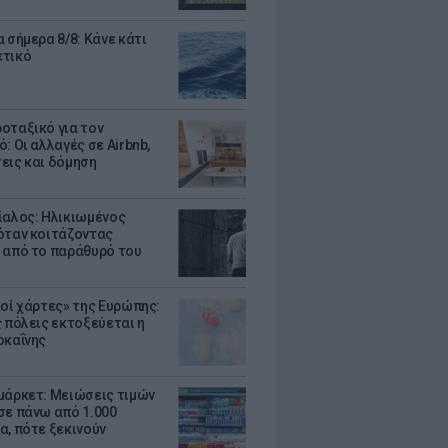
 σήμερα 8/8: Κάνε κάτι
ετικό
οταξικό για τον
: Οι αλλαγές σε Airbnb,
εις και δόμηση
ίαλος: Ηλικιωμένος
όταν κοιτάζοντας
 από το παράθυρό του
κοί χάρτες» της Ευρώπης:
ς πόλεις εκτοξεύεται η
οκαΐνης
μάρκετ: Μειώσεις τιμών
σε πάνω από 1.000
α, πότε ξεκινούν