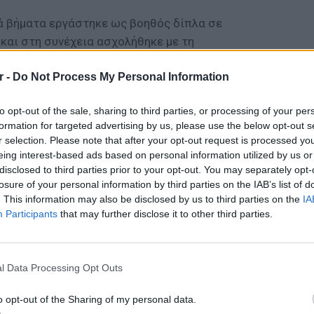
ά βήματα εργάστηκε ως βοηθός δίπλα σε
και στη συνέχεια ασχολήθηκε με τη
αιρείες Δαμασκηνός - Μιχαηλίδης & Φίνος
r -
Do Not Process My Personal Information
 ελληνικού κινηματογράφου.
ΔΙΑΦΗΜΙΣΗ
to opt-out of the sale, sharing to third parties, or processing of your per
formation for targeted advertising by us, please use the below opt-out s
r selection. Please note that after your opt-out request is processed y
eing interest-based ads based on personal information utilized by us or
disclosed to third parties prior to your opt-out. You may separately opt-
losure of your personal information by third parties on the IAB’s list of
. This information may also be disclosed by us to third parties on the
IA
Participants
that may further disclose it to other third parties.
ΘΕΜΑΤ
Ο μονα
έχει πα
l Data Processing Opt Outs
o opt-out of the Sharing of my personal data.