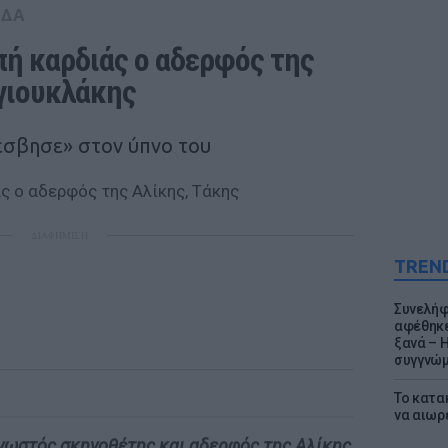
ΑΔΑ
ή καρδιάς ο αδερφός της 
γιουκλάκης
έσβησε» στον ύπνο του
ΔΙΑΦΗΜΙΣΗ
TREN
Συνελήφ
αφέθηκε
ξανά – 
συγγνώ
Το κατα
να αιωρ
γνωστός σκηνοθέτης και αδερφός της Αλίκης