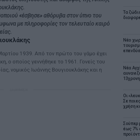
ουκλάκης.
Τα ζώδια
θοποιού «έσβησε» αθόρυβα στον ύπνο του
διαφορ
ύμφωνα με πληροφορίες τον τελευταίο καιρό
είας.
γιουκλάκης
Νέο χωρ
τουρισμό
επενδύσ
Μαρτίου 1939. Από τον πρώτο του γάμο έχει
άκη, ο οποίος γεννήθηκε το 1961. Γονείς του
Νέα Αγχ
ας, νομικός Ιωάννης Βουγιουκλάκης και η
αυνανιζ
13χρονη
ΔΙΑΦΗΜΙΣΗ
Οι «λευ
Σε ποιε
χρήση κ
Σούπερ 
έως 7% 
προϊόντ