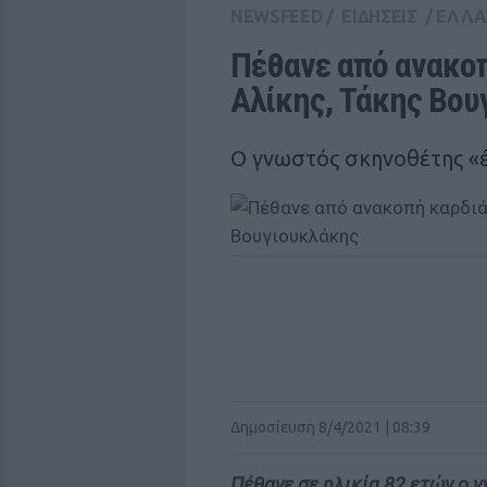
NEWSFEED
/
ΕΙΔΗΣΕΙΣ
/
ΕΛΛ
Πέθανε από ανακοπ
Αλίκης, Τάκης Βου
Ο γνωστός σκηνοθέτης «
Δημοσίευση 8/4/2021 | 08:39
Πέθανε σε ηλικία 82 ετών ο 