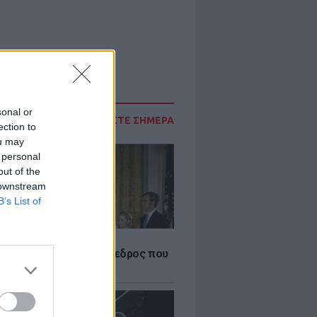
sonal or
ΔΙΑΒΑΣΤΕ ΣΗΜΕΡΑ
ection to
ou may
 personal
out of the
 downstream
B’s List of
Α
δικός Αμερικανός πρόεδρος που
ραιτηθεί