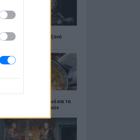
LTURE
it wonders που έγιναν ξανά
οι από… ατύχημα
ό γιαούρτι: Μία κουταλιά και τα
led eggs θα απογειωθούν