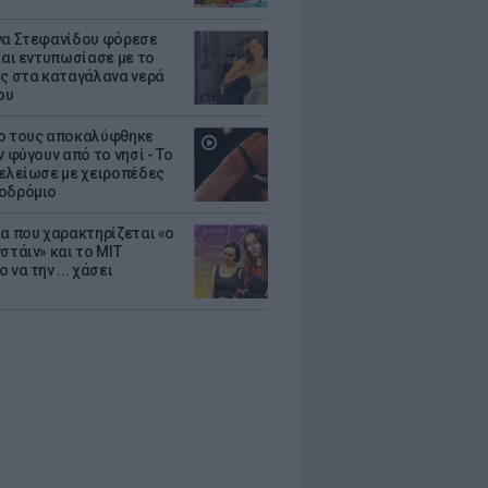
να Στεφανίδου φόρεσε
 και εντυπωσίασε με το
ης στα καταγάλανα νερά
ου
ο τους αποκαλύφθηκε
ν φύγουν από το νησί - Το
τελείωσε με χειροπέδες
οδρόμιο
κα που χαρακτηρίζεται «ο
στάιν» και το MIT
 να την ... χάσει