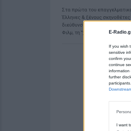
Στα πρώτα του επαγγελματικ
Έλληνες & ξένους σκηνοθέτες 
διεύθυνση παραγωγής στις ετ
E-Radio.g
Φιλμ, τη "χρυσή περίοδο" του
If you wish 
sensitive in
confirm you
continue se
information 
further disc
participants
Downstream 
Persona
I want t