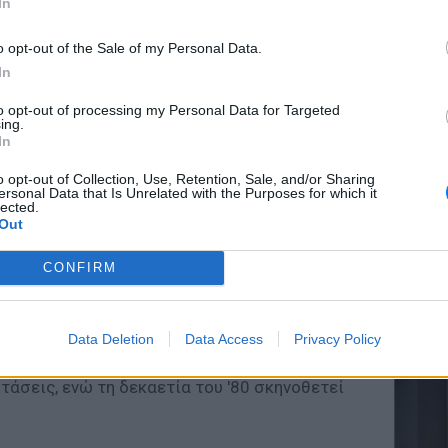
In
o opt-out of the Sale of my Personal Data.
In
POP CU
to opt-out of processing my Personal Data for Targeted
5 one-h
ing.
διάσημ
In
κηνοθετικά καταρχήν στο ραδιόφωνο,
o opt-out of Collection, Use, Retention, Sale, and/or Sharing
ersonal Data that Is Unrelated with the Purposes for which it
πό 40 θεατρικά έργα και από το 1969 στην
lected.
Out
ίριαλ, σόου και εορταστικά προγράμματα. Το
ική σκηνοθετική του καριέρα. Το 1975
CONFIRM
) επιχειρηματικά με το θέαμα, ιδρύοντας
ΕΥ ΖΗΝ
ής ταινιών, θεατρικών παραγωγών και
Ελληνικ
πόμενο καλλιτεχνικό του βήμα είναι το
Data Deletion
Data Access
Privacy Policy
scramb
η θεατρική σκηνοθεσία, "ανεβάζοντας"
άσεις, ενώ τη δεκαετία του '80 σκηνοθετεί