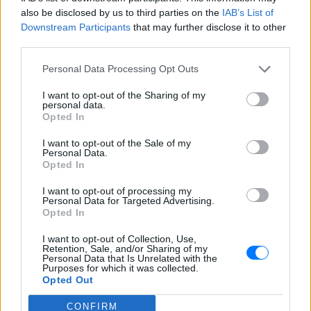
πάρτι
also be disclosed by us to third parties on the
IAB’s List of
ΠΡΙΝ 11 ΏΡΕΣ
Downstream Participants
that may further disclose it to other
Χοροί, φωνές, φωτογραφίες: Λες και
third parties.
ήταν σε κλαμπ
Personal Data Processing Opt Outs
«Δεν δεχόμαστε τελεσίγραφα»:
Η απάντηση της Ιταλίας στην
I want to opt-out of the Sharing of my
Ισπανία
personal data.
Opted In
ΠΡΙΝ 11 ΏΡΕΣ
Αμετάπειστη παραμένει η ιταλική
I want to opt-out of the Sale of my
κυβέρνηση
Personal Data.
Opted In
Μαραντόνα: «Ήταν πρησμένος,
δεν σηκωνόταν από το κρεβάτι
I want to opt-out of processing my
Personal Data for Targeted Advertising.
και είχε παραιτηθεί» – Τι
Opted In
αποκάλυψε ο μασέρ του στη
δίκη
I want to opt-out of Collection, Use,
Retention, Sale, and/or Sharing of my
ΠΡΙΝ 11 ΏΡΕΣ
Personal Data that Is Unrelated with the
Purposes for which it was collected.
Η κατάθεση του Νικολά Ταφαρέλ στο
Opted Out
δικαστήριο
CONFIRM