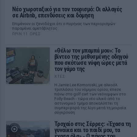
Νέο χωροταξικό για τον τουρισμό: Οι αλλαγές
σε Airbnb, επενδύσεις και δόμηση
Επιμένουν οι ξενοδόχοι ότι ο πυρήνας των περιορισμών
παραμένει αμετάβλητος
ΠΡΙΝ 11 ΏΡΕΣ
«Θέλω τον μπαμπά μου»: Το
βίντεο της μεθυσμένης οδηγού
που σκότωσε νύφη ώρες μετά
τον γάμο της
ΧΤΕΣ
Η Jamie Lee Komoroski, με αλκοόλ
τριπλάσιο του νόμιμου ορίου, έπεσε
πάνω στο golf cart των νεόνυμφων στο
Folly Beach - τώρα νέο υλικό από το
αστυνομικό τμήμα αποκαλύπτει τη
συμπεριφορά της λίγο μετά τη μοιραία
σύγκρουση
Τροχαίο στις Σέρρες: «Έχασα τη
γυναίκα και το παιδί μου, τα
έχασα όλα» ‑ Ο πόνος του