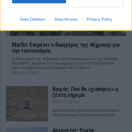
Data Deletion
Data Access
Privacy Policy
Marfin: Επιμένει ο δικηγόρος της 46χρονης για
την ταυτοποίηση
Ο δικηγόρος της 46χρονης κατηγορούμενης για την επίθεση
στη Marfin, επιμένει κατηγορηματικά πως τα στοιχεία που
έχει στα χέρια της η αστυνομία δεν στέκουν.
ΠΡΙΝ 11 ΏΡΕΣ
Καιρός: Πού θα «χτυπήσει» η
ζέστη σήμερα
ΠΡΙΝ 11 ΏΡΕΣ
Δείτε πού θα χτυπήσει περισσότερο η
ζέστη και πώς να προετοιμαστείτε
Αύγουστος: Ρεκόρ