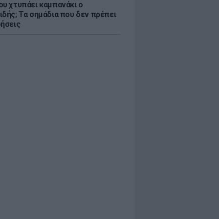
ου χτυπάει καμπανάκι ο
ιδής; Τα σημάδια που δεν πρέπει
οήσεις