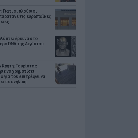
r: Γιατί οι πλούσιοι
 παρατάνε τις ευρωπαϊκές
ειες
αλύπτει έρευνα στο
ερο DNA της Αιγύπτου
ν Κρήτη: Τουρίστας
ησε να χρηματίσει
ο για του επιτρέψει να
ει σε ανήλικη