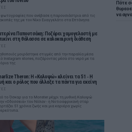
ερά του Ιονίου
Πότε σ
ΤΕΣ
θυρεοε
να αγν
 φωτογραφίες που ανέβασε η παρουσιάστρια από τις
ακοπές της με τον Νίκο Ευαγγελάτο στα Επτάνησα
ατερίνα Παπουτσάκη: Ποζάρει χαμογελαστή με
πικίνι στη θάλασσα σε καλοκαιρινή διάθεση
ΤΕΣ
ηθοποιός μοιράστηκε στιγμές από την παραλία μέσα
ό Instagram stories, ποζάροντας μέσα στο νερό με τα
όρια της
harlize Theron: Η «Καλυψώ» κλείνει τα 51 ‑ H
ωή και ο ρόλος που άλλαξε τα πάντα για εκείνη
ΤΕΣ
ό το Όσκαρ για το Monster μέχρι τη μυθική Καλυψώ
ην «Οδύσσεια» του Νόλαν - η Νοτιοαφρικανή σταρ
ορτάζει 51 χρόνια ζωής και μια καριέρα χωρίς
ερεότυπα.