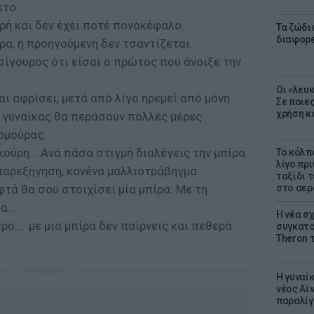
ετο.
γρή και δεν έχει ποτέ πονοκέφαλο.
Τα ζώδια
διαφορ
ρα, η προηγούμενη δεν τσαντίζεται.
σίγουρος ότι είσαι ο πρώτος που άνοιξε την
Οι «λευ
αι αφρίσει, μετά από λίγο ηρεμεί από μόνη
Σε ποιε
χρήση κ
 γυναίκας θα περάσουν πολλές μέρες
ρμούρας.
σκούρη... Ανά πάσα στιγμή διαλέγεις την μπίρα
Το κόλπ
λίγο πρι
παρεξήγηση, κανένα μαλλιοτράβηγμα.
ταξίδι 
τά θα σου στοιχίσει μία μπίρα. Με τη
στο αερ
...
Η νέα σχ
ρο... με μια μπίρα δεν παίρνεις και πεθερά
συγκατοί
Theron 
ΔΙΑΦΗΜΙΣΗ
Η γυναί
νέος Αϊν
παραλίγο