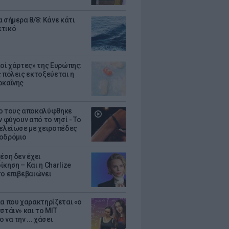
 σήμερα 8/8: Κάνε κάτι
ετικό
κοί χάρτες» της Ευρώπης:
ς πόλεις εκτοξεύεται η
οκαΐνης
ο τους αποκαλύφθηκε
ν φύγουν από το νησί - Το
τελείωσε με χειροπέδες
οδρόμιο
έση δεν έχει
κηση – Και η Charlize
το επιβεβαιώνει
κα που χαρακτηρίζεται «ο
στάιν» και το MIT
 να την ... χάσει