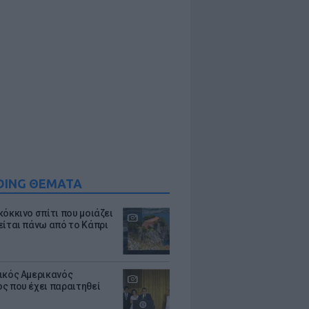
DING ΘΕΜΑΤΑ
κόκκινο σπίτι που μοιάζει
είται πάνω από το Κάπρι
ικός Αμερικανός
ς που έχει παραιτηθεί