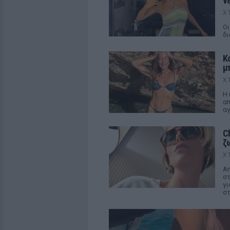
ν
Χ
Οι
δι
Κ
μ
Χ
Η 
απ
αγ
C
ζ
Χ
Απ
στ
γι
στ