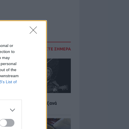
sonal or
ΔΙΑΒΑΣΤΕ ΣΗΜΕΡΑ
ection to
ou may
 personal
out of the
 downstream
B’s List of
LTURE
it wonders που έγιναν ξανά
οι από… ατύχημα