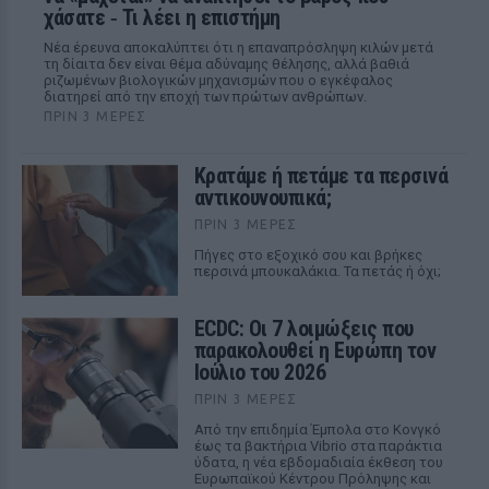
χάσατε ‑ Τι λέει η επιστήμη
Νέα έρευνα αποκαλύπτει ότι η επαναπρόσληψη κιλών μετά
τη δίαιτα δεν είναι θέμα αδύναμης θέλησης, αλλά βαθιά
ριζωμένων βιολογικών μηχανισμών που ο εγκέφαλος
διατηρεί από την εποχή των πρώτων ανθρώπων.
ΠΡΙΝ 3 ΜΈΡΕΣ
Κρατάμε ή πετάμε τα περσινά
αντικουνουπικά;
ΠΡΙΝ 3 ΜΈΡΕΣ
Πήγες στο εξοχικό σου και βρήκες
περσινά μπουκαλάκια. Τα πετάς ή όχι;
ECDC: Οι 7 λοιμώξεις που
παρακολουθεί η Ευρώπη τον
Ιούλιο του 2026
ΠΡΙΝ 3 ΜΈΡΕΣ
Από την επιδημία Έμπολα στο Κονγκό
έως τα βακτήρια Vibrio στα παράκτια
ύδατα, η νέα εβδομαδιαία έκθεση του
Ευρωπαϊκού Κέντρου Πρόληψης και