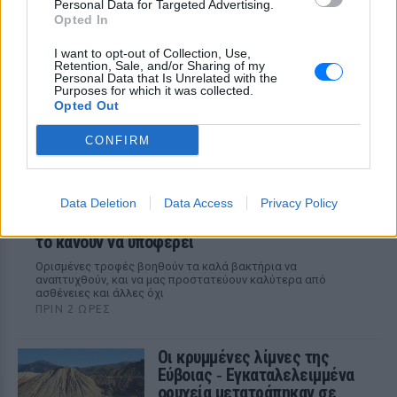
Personal Data for Targeted Advertising.
ΠΡΙΝ 2 ΏΡΕΣ
Opted In
Ο θυρεοειδής χτυπάει πολλές γυναίκες
χωρίς να το καταλάβουν εγκαίρως
I want to opt-out of Collection, Use,
Retention, Sale, and/or Sharing of my
Personal Data that Is Unrelated with the
Purposes for which it was collected.
Opted Out
CONFIRM
Data Deletion
Data Access
Privacy Policy
Οι χειρότερες τροφές για το έντερό σου, που
το κάνουν να υποφέρει
Ορισμένες τροφές βοηθούν τα καλά βακτήρια να
αναπτυχθούν, και να μας προστατεύουν καλύτερα από
ασθένειες και άλλες όχι
ΠΡΙΝ 2 ΏΡΕΣ
Οι κρυμμένες λίμνες της
Εύβοιας ‑ Εγκαταλελειμμένα
ορυχεία μετατράπηκαν σε