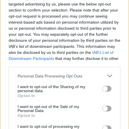
targeted advertising by us, please use the below opt-out
section to confirm your selection. Please note that after your
ΣΤΗΝ ΙΔΙΑ ΚΑΤΗΓΟΡΙΑ
opt-out request is processed you may continue seeing
interest-based ads based on personal information utilized by
Ελληνικό γιαούρτι: Μία
us or personal information disclosed to third parties prior to
κουταλιά και τα scrambled
your opt-out. You may separately opt-out of the further
eggs θα απογειωθούν
disclosure of your personal information by third parties on the
ΠΡΙΝ 2 ΏΡΕΣ
IAB’s list of downstream participants. This information may
also be disclosed by us to third parties on the
IAB’s List of
Το στραγγιστό γιαούρτι αλλάζει την υφή
και τον κορεσμό του πρωινού χωρίς να
Downstream Participants
that may further disclose it to other
επηρεάζει τη γεύση.
third parties.
Η νέα σχέση δεν έχει
Personal Data Processing Opt Outs
συγκατοίκηση – Και η Charlize
Theron το επιβεβαιώνει
I want to opt-out of the Sharing of my
personal data.
ΠΡΙΝ 2 ΏΡΕΣ
Opted In
«Δεν νομίζω ότι μπορώ να ξαναζήσω με
κάποιον» – Η εξομολόγηση της ηθοποιού
I want to opt-out of the Sale of my
Personal Data.
Πότε σου χτυπάει καμπανάκι ο
Opted In
θυρεοειδής; Τα σημάδια που
δεν πρέπει να αγνοήσεις
I want to opt-out of processing my