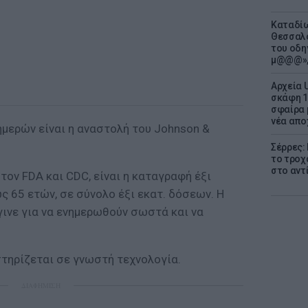
Καταδίω
Θεσσαλο
του οδη
μ@@@»,
Αρχεία 
σκάφη 1
σφαίρα 
νέα απο
ημερών είναι η αναστολή του Johnson &
Σέρρες:
το τροχ
στο αντ
τον FDA και CDC, είναι η καταγραφή έξι
 65 ετών, σε σύνολο έξι εκατ. δόσεων. Η
γινε για να ενημερωθούν σωστά και να
στηρίζεται σε γνωστή τεχνολογία.
ΔΙΑΦΗΜΙΣΗ