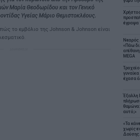
γάμο τη
μών Μαρία Θεοδωρίδου και τον Γενικό
Χρήστος
ντίδας Υγείας Μάριο Θεμιστοκλέους.
προσπαθ
έγραψα τ
πώς το εμβόλιο της Johnson & Johnson είναι
λεσματικό.
Νεαρός 
«Πάω δι
ΔΙΑΦΗΜΙΣΗ
απίθανη
MEGA
Τροχαίο
γυναίκα 
έχασα ό
Έξαλλη 
πλήρωσε
θαμώνα:
αυτό;»
«Τα κάν
χωρίς ε
Δούσης.