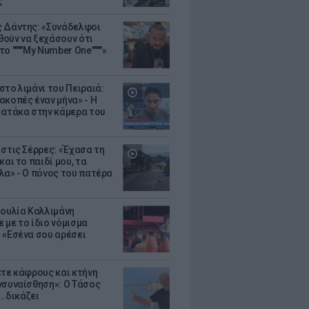
ς
 Δάντης: «Συνάδελφοι
ούν να ξεχάσουν ότι
ο """"My Number One""""»
στο λιμάνι του Πειραιά:
ακοπές έναν μήνα» - Η
 ατάκα στην κάμερα του
 στις Σέρρες: «Έχασα τη
και το παιδί μου, τα
λα» - Ο πόνος του πατέρα
Ιουλία Καλλιμάνη
 με το ίδιο νόμισμα
 «Εσένα σου αρέσει
ετε κάφρους και κτήνη
νσυναίσθηση»: Ο Τάσος
..δικάζει