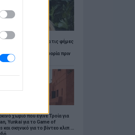
LE
η Βουλγαράκη ξεσπά για τις φήμες
ού με τον Ιωαννίδη:
αυρώστε καμία πληροφορία πριν
ύσετε τη βλακεία σας»
LE
κινό χωριό που έγινε Τροία για
an, Yunkai για το Game of
 και σκηνικό για το βίντεο κλιπ ...
νδή