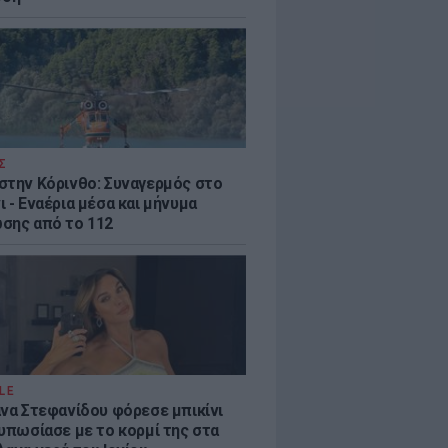
Σ
στην Κόρινθο: Συναγερμός στο
 - Εναέρια μέσα και μήνυμα
σης από το 112
LE
άνα Στεφανίδου φόρεσε μπικίνι
τυπωσίασε με το κορμί της στα