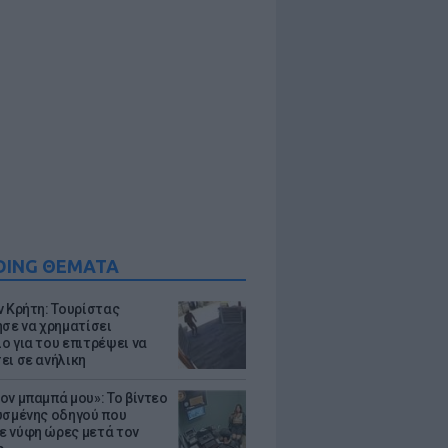
DING ΘΕΜΑΤΑ
ν Κρήτη: Τουρίστας
ησε να χρηματίσει
ο για του επιτρέψει να
ει σε ανήλικη
ον μπαμπά μου»: Το βίντεο
υσμένης οδηγού που
 νύφη ώρες μετά τον