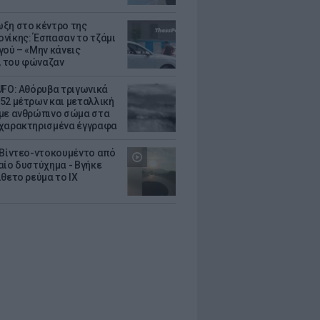
ξη στο κέντρο της
νίκης: Έσπασαν το τζάμι
γού – «Μην κάνεις
 του φώναζαν
UFO: Αθόρυβα τριγωνικά
52 μέτρων και μεταλλική
με ανθρώπινο σώμα στα
χαρακτηρισμένα έγγραφα
 Βίντεο-ντοκουμέντο από
αίο δυστύχημα - Βγήκε
ίθετο ρεύμα το ΙΧ