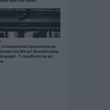
λανα νερά του Ιονίου
Σ
τα δοκιμαστικά δρομολόγια για
έκταση του Μετρό Θεσσαλονίκης
λαμαριά - Τι προβλέπεται για
ια