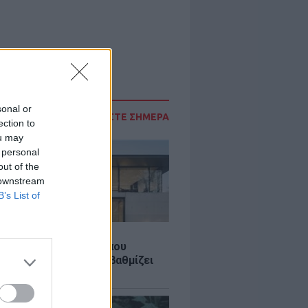
sonal or
ΔΙΑΒΑΣΤΕ ΣΗΜΕΡΑ
ection to
ou may
 personal
out of the
 downstream
B’s List of
Σ
λαστική: Καινοτομία που
ομεί ενέργεια και αναβαθμίζει
ιότητα ζωής