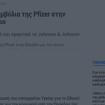
ΑΔΑ
μβόλια της Pfizer στην 
ιο
 και πρακτικό το Johnson & Johnson
ΔΙΑΦΗΜΙΣΗ
TREN
Σοκ στη
επιχείρ
υπάλληλ
ασελγήσ
«Θέλω τ
της μεθ
έρωση του υπουργείου Υγείας για το Εθνικό
σκότωσε
ς για τον κορωνοϊό από την Πρόεδρο της