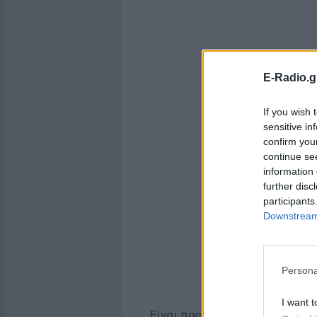
E-Radio.g
If you wish 
sensitive in
confirm you
continue se
information 
further disc
participants
Downstream 
Persona
I want t
Είναι πρακτικότερα εύκολο να