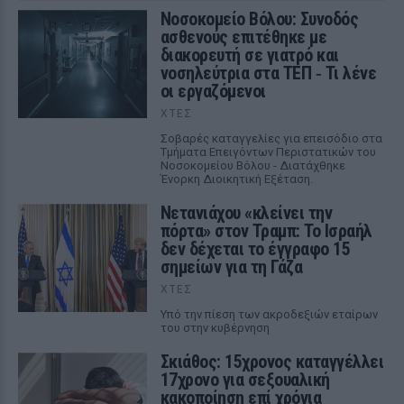
Νοσοκομείο Βόλου: Συνοδός
ασθενούς επιτέθηκε με
διακορευτή σε γιατρό και
νοσηλεύτρια στα ΤΕΠ ‑ Τι λένε
οι εργαζόμενοι
ΧΤΕΣ
Σοβαρές καταγγελίες για επεισόδιο στα
Τμήματα Επειγόντων Περιστατικών του
Νοσοκομείου Βόλου - Διατάχθηκε
Ένορκη Διοικητική Εξέταση.
Νετανιάχου «κλείνει την
πόρτα» στον Τραμπ: Το Ισραήλ
δεν δέχεται το έγγραφο 15
σημείων για τη Γάζα
ΧΤΕΣ
Υπό την πίεση των ακροδεξιών εταίρων
του στην κυβέρνηση
Σκιάθος: 15χρονος καταγγέλλει
17χρονο για σεξουαλική
κακοποίηση επί χρόνια