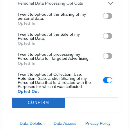
Personal Data Processing Opt Outs
οφσάιντ, δεν ήξεραν ότι η
μπάλα μπάσκετ είναι
I want to opt-out of the Sharing of my
πορτοκαλί»
personal data.
Opted In
ΧΤΕΣ
Ο Δημήτρης Γιαννακόπουλος έδωσε
I want to opt-out of the Sale of my
συνέντευξη στους «EuroInsiders» και
Personal Data.
αναφέρθηκε, μεταξύ άλλων, στην
Opted In
αντιπαλότητα με τον Ολυμπιακό και στο
τι πήγε λάθος την περσινή σεζόν
I want to opt-out of processing my
Personal Data for Targeted Advertising.
Αλογα σε πανηγύρια της
Opted In
Λέσβου: Η A Promise to Animals
απαντά σε όσους θεωρούν την
I want to opt-out of Collection, Use,
κριτική «επίθεση στον τόπο»
Retention, Sale, and/or Sharing of my
Personal Data that Is Unrelated with the
ΧΤΕΣ
Purposes for which it was collected.
Opted Out
Βίντεο με άλογα να εκτελούν φιγούρες
δίπλα σε σπασμένα μπουκάλια
πυροδότησαν έντονη αντιπαράθεση στα
CONFIRM
μέσα κοινωνικής δικτύωσης
Έφυγε από τη ζωή στα 74 του ο
σπουδαίος ηθοποιός Νίκος
Data Deletion
Data Access
Privacy Policy
Καλογερόπουλος