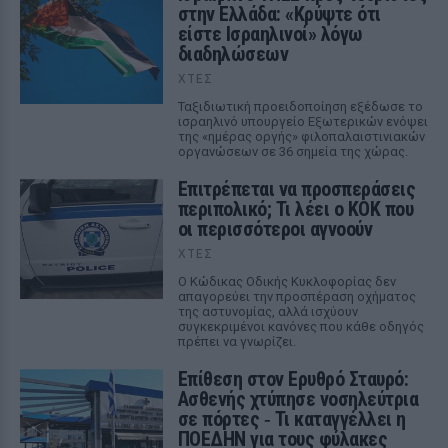
στην Ελλάδα: «Κρύψτε ότι
είστε Ισραηλινοί» λόγω
διαδηλώσεων
ΧΤΕΣ
Ταξιδιωτική προειδοποίηση εξέδωσε το
ισραηλινό υπουργείο Εξωτερικών ενόψει
της «ημέρας οργής» φιλοπαλαιστινιακών
οργανώσεων σε 36 σημεία της χώρας.
Επιτρέπεται να προσπεράσεις
περιπολικό; Τι λέει ο ΚΟΚ που
οι περισσότεροι αγνοούν
ΧΤΕΣ
Ο Κώδικας Οδικής Κυκλοφορίας δεν
απαγορεύει την προσπέραση οχήματος
της αστυνομίας, αλλά ισχύουν
συγκεκριμένοι κανόνες που κάθε οδηγός
πρέπει να γνωρίζει.
Επίθεση στον Ερυθρό Σταυρό:
Ασθενής χτύπησε νοσηλεύτρια
σε πόρτες ‑ Τι καταγγέλλει η
ΠΟΕΔΗΝ για τους φύλακες