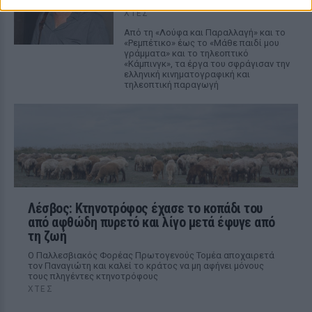
ΧΤΕΣ
Από τη «Λούφα και Παραλλαγή» και το
«Ρεμπέτικο» έως το «Μάθε παιδί μου
γράμματα» και το τηλεοπτικό
«Κάμπινγκ», τα έργα του σφράγισαν την
ελληνική κινηματογραφική και
τηλεοπτική παραγωγή
Λέσβος: Κτηνοτρόφος έχασε το κοπάδι του
από αφθώδη πυρετό και λίγο μετά έφυγε από
τη ζωή
Ο Παλλεσβιακός Φορέας Πρωτογενούς Τομέα αποχαιρετά
τον Παναγιώτη και καλεί το κράτος να μη αφήνει μόνους
τους πληγέντες κτηνοτρόφους
ΧΤΕΣ