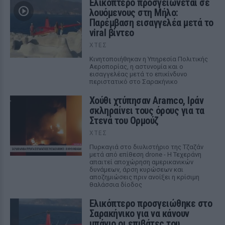
Ελικόπτερο προσγειώνεται σε
λουόμενους στη Μήλο:
Παρέμβαση εισαγγελέα μετά το
viral βίντεο
ΧΤΕΣ
Κινητοποιήθηκαν η Υπηρεσία Πολιτικής
Αεροπορίας, η αστυνομία και ο
εισαγγελέας μετά το επικίνδυνο
περιστατικό στο Σαρακήνικο
Χούθι χτύπησαν Aramco, Ιράν
σκληραίνει τους όρους για τα
Στενά του Ορμούζ
ΧΤΕΣ
Πυρκαγιά στο διυλιστήριο της Τζαζάν
μετά από επίθεση drone - Η Τεχεράνη
απαιτεί αποχώρηση αμερικανικών
δυνάμεων, άρση κυρώσεων και
αποζημιώσεις πριν ανοίξει η κρίσιμη
θαλάσσια δίοδος
Ελικόπτερο προσγειώθηκε στο
Σαρακήνικο για να κάνουν
μπάνιο οι επιβάτες του