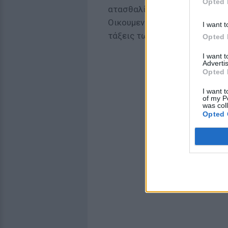
Opted 
ατασθαλίες και σεξουαλικά σκ
Οικουμενικού Πατριαρχείου τ
I want t
τάξεις των μοναχών.
Opted 
I want 
Advertis
Opted 
I want t
of my P
was col
Opted 