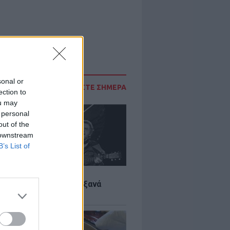
sonal or
ΔΙΑΒΑΣΤΕ ΣΗΜΕΡΑ
ection to
ou may
 personal
out of the
 downstream
B’s List of
LTURE
it wonders που έγιναν ξανά
οι από… ατύχημα