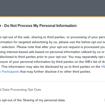
r -
Do Not Process My Personal Information
to opt-out of the sale, sharing to third parties, or processing of your per
formation for targeted advertising by us, please use the below opt-out s
r selection. Please note that after your opt-out request is processed y
eing interest-based ads based on personal information utilized by us or
disclosed to third parties prior to your opt-out. You may separately opt-
 και μητροπολίτης της Εκκλησίας των
losure of your personal information by third parties on the IAB’s list of
υ ζήτησε να υπαχθεί στο Οικουμενικό
. This information may also be disclosed by us to third parties on the
IA
πίσης καθηρημένο σήμερα– μητροπολίτη
Participants
that may further disclose it to other third parties.
POP CU
5 one-h
ατριαρχική και Σταυροπηγιακή Ι.Μ. της Αγίας
διάσημ
l Data Processing Opt Outs
Αστόρια.
o opt-out of the Sharing of my personal data.
οκατηγορήθηκαν δημόσια για οικονομικές