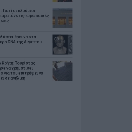
r: Γιατί οι πλούσιοι
 παρατάνε τις ευρωπαϊκές
ειες
αλύπτει έρευνα στο
ερο DNA της Αιγύπτου
ν Κρήτη: Τουρίστας
ησε να χρηματίσει
ο για του επιτρέψει να
ει σε ανήλικη