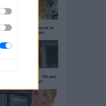
ό γιαούρτι: Μία κουταλιά και τα
led eggs θα απογειωθούν
ΤΕ
ιρινές εκπτώσεις έως - 70% από
αλύτερα eshops ένδυσης!