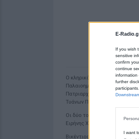
E-Radio.g
If you wish 
sensitive in
confirm you
continue se
information 
Ο κληρικός υπήρξε επίσκοπος
further disc
Παλαιοημερολογιτών, απ' όπο
participants
Πατριαρχείο, μαζί με τον –ε
Downstream 
Τυάνων Παΐσιο.
Οι δύο τους διοικούσαν την Π
Persona
Ειρήνης Χρυσοβαλάντου στην 
I want t
Βικέντιος και Παΐσιος αλληλ