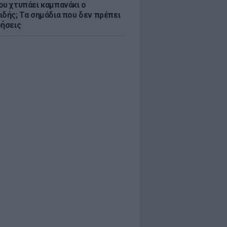
ου χτυπάει καμπανάκι ο
ιδής; Τα σημάδια που δεν πρέπει
οήσεις