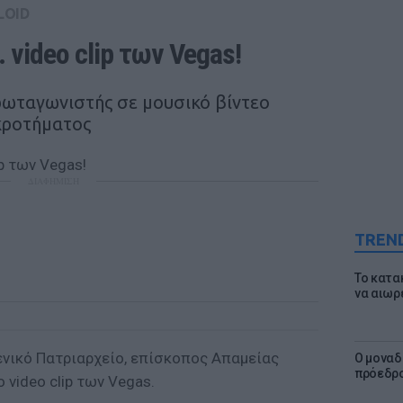
LOID
 video clip των Vegas! 
ρωταγωνιστής σε μουσικό βίντεο
κροτήματος
ΔΙΑΦΗΜΙΣΗ
TREN
Το κατα
να αιωρ
ενικό Πατριαρχείο, επίσκοπος Απαμείας
Ο μοναδ
πρόεδρο
 video clip των Vegas.