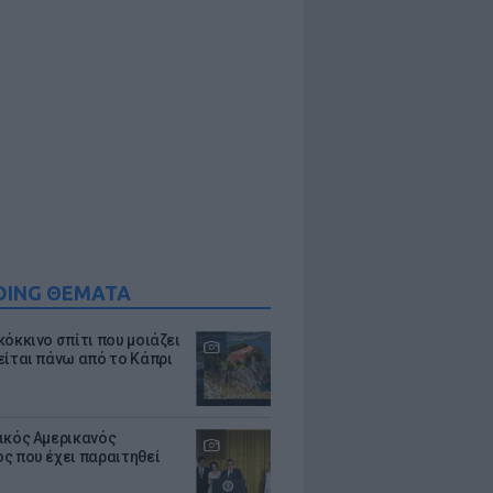
DING ΘΕΜΑΤΑ
κόκκινο σπίτι που μοιάζει
είται πάνω από το Κάπρι
ικός Αμερικανός
ς που έχει παραιτηθεί