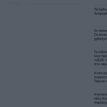
ΔΙΑΦΗΜΙΣΗ
Τα ζώδια
διαφορ
Οι «λευ
Σε ποιε
χρήση κ
Το κόλπ
λίγο πρι
ταξίδι 
στο αερ
Η νέα σχ
συγκατοί
Theron 
Η γυναί
νέος Αϊν
παραλίγο