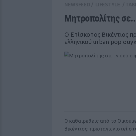
NEWSFEED
/
LIFESTYLE
/
TAB
Μητροπολίτης σε...
Ο Επίσκοπος Βικέντιος π
ελληνικού urban pop συγ
Ο καθαιρεθείς από το Οικουμ
Βικέντιος, πρωταγωνιστεί στο