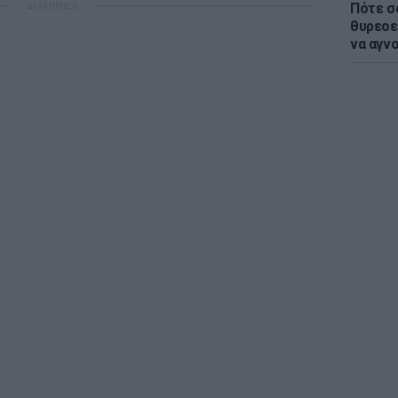
ΔΙΑΦΗΜΙΣΗ
Πότε σ
θυρεοε
να αγν