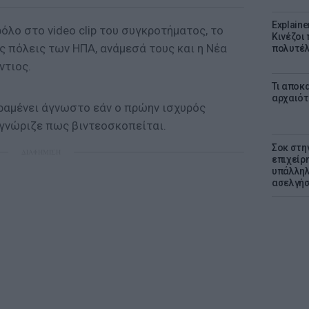
Explaine
όλο στο video clip του συγκροτήματος, το
Κινέζοι
ις πόλεις των ΗΠΑ, ανάμεσά τους και η Νέα
πολυτέλ
ντιος.
Τι αποκ
αρχαιότ
ραμένει άγνωστο εάν ο πρώην ισχυρός
ς γνώριζε πως βιντεοσκοπείται.
Σοκ στη
ΔΙΑΦΗΜΙΣΗ
επιχείρ
υπάλληλ
ασελγήσ