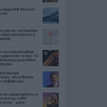
 σήμερα 8/8: Κάνε κάτι
ετικό
κοί χάρτες» της Ευρώπης:
ς πόλεις εκτοξεύεται η
οκαΐνης
ο τους αποκαλύφθηκε
ν φύγουν από το νησί - Το
τελείωσε με χειροπέδες
οδρόμιο
έση δεν έχει
κηση – Και η Charlize
το επιβεβαιώνει
κα που χαρακτηρίζεται «ο
στάιν» και το MIT
 να την ... χάσει