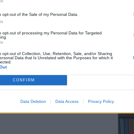
In
άνδαλα. Πέρυσι η Ιερά Σύνοδος του
ούς καθαίρεσε, επαναφέροντάς τους στις
o opt-out of the Sale of my Personal Data.
In
ΕΥ ΖΗΝ
to opt-out of processing my Personal Data for Targeted
Ελληνικ
ing.
scramb
In
o opt-out of Collection, Use, Retention, Sale, and/or Sharing
ersonal Data that Is Unrelated with the Purposes for which it
lected.
Out
CONFIRM
ΚΕΡΔΙΣ
Καλοκα
Data Deletion
Data Access
Privacy Policy
τα μεγ