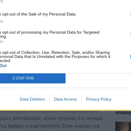
In
o opt-out of the Sale of my Personal Data.
In
to opt-out of processing my Personal Data for Targeted
ΕΙΔΗΣΕΙ
ing.
Μακελε
In
Μαθητή
o opt-out of Collection, Use, Retention, Sale, and/or Sharing
ersonal Data that Is Unrelated with the Purposes for which it
ωτών είναι να βελτιωθεί η δυνατότητα
lected.
Out
 που αναγράφονται στις επιδεικνυόμενες
ην αξιοποίηση κάθε δημόσιας πηγής και
CONFIRM
η Μεγάλη Δευτέρα έχουν ακούσει όλων των
LIFESTY
Data Deletion
Data Access
Privacy Policy
Μυστικ
από οδηγούς είτε από άτομα που
ζευγάρ
ροσπάθησαν να «περάσουν» διακριτικά από
απαγόρ
ωρίς αποτέλεσμα. «Είναι γεγονός ότι ακούμε
ις ημέρες για μετακίνηση. Είναι κυρίως για