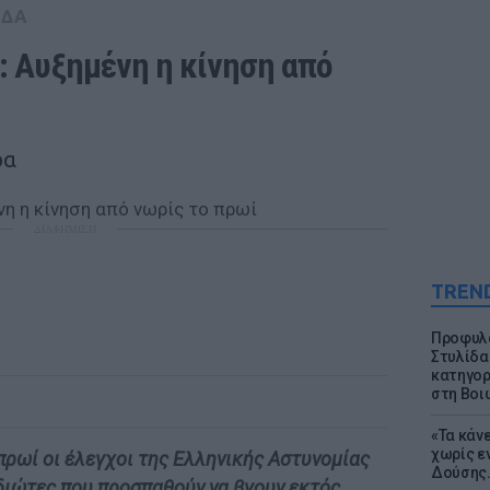
ΑΔΑ
: Αυξημένη η κίνηση από 
ρα
ΔΙΑΦΗΜΙΣΗ
TREN
Προφυλα
Στυλίδα
κατηγορ
στη Βοι
«Τα κάν
χωρίς ε
 πρωί οι έλεγχοι της Ελληνικής Αστυνομίας
Δούσης.
διώτες που προσπαθούν να βγουν εκτός