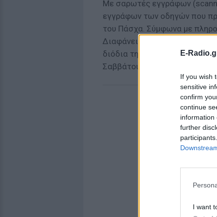
Με σαρωτές εγγράφων (scanne
εγγράφων των οδηγών που πρ
του Πάσχα. Σύμφωνα με πληρο
Διαφάνειας θα βρίσκονται σε
E-Radio.g
διόδια της Ελευσίνας και των
Σαββάτου.
If you wish 
sensitive in
confirm you
continue se
information 
further disc
participants
Downstream 
Persona
I want t