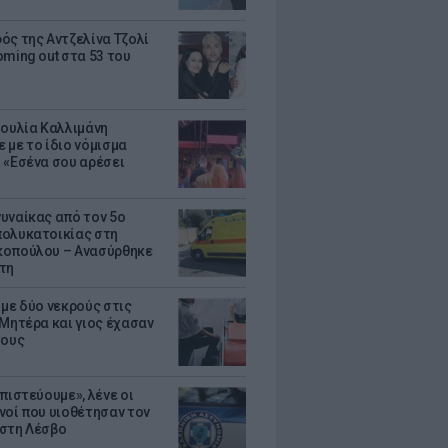
ός της Αντζελίνα Τζολί
oming out στα 53 του
Ιουλία Καλλιμάνη
 με το ίδιο νόμισμα
 «Εσένα σου αρέσει
υναίκας από τον 5ο
ολυκατοικίας στη
οπούλου – Ανασύρθηκε
τη
 με δύο νεκρούς στις
 Μητέρα και γιος έχασαν
τους
πιστεύουμε», λένε οι
νοί που υιοθέτησαν τον
στη Λέσβο