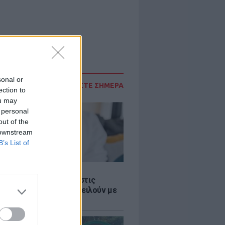
sonal or
ΔΙΑΒΑΣΤΕ ΣΗΜΕΡΑ
ection to
ou may
 personal
out of the
 downstream
B’s List of
Σ
 παροχές: Οι παγίδες στις
ρές χρημάτων που απειλούν με