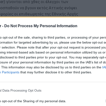
r) γίνονται από χθες οι έλεγχοι των
οσπαθούν να βγουν εκτός Αττικής ενόψει
φορίες οι επιθεωρητές της Εθνικής Αρχής
 συνεργασία με τους αστυνομικούς στα
r -
Do Not Process My Personal Information
 Αφιδνών μέχρι το βράδυ του Μεγάλου
to opt-out of the sale, sharing to third parties, or processing of your per
ΔΙΑΦΗΜΙΣΗ
formation for targeted advertising by us, please use the below opt-out s
r selection. Please note that after your opt-out request is processed y
eing interest-based ads based on personal information utilized by us or
disclosed to third parties prior to your opt-out. You may separately opt-
losure of your personal information by third parties on the IAB’s list of
. This information may also be disclosed by us to third parties on the
IA
Participants
that may further disclose it to other third parties.
ΕΙΔΗΣΕΙ
Γονικές
μεταφο
l Data Processing Opt Outs
φόρο
o opt-out of the Sharing of my personal data.