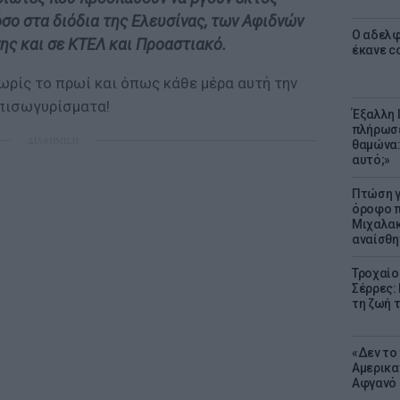
όσο στα διόδια της Ελευσίνας, των Αφιδνών
Ο αδελφ
ης και σε ΚΤΕΛ και Προαστιακό.
έκανε c
νωρίς το πρωί και όπως κάθε μέρα αυτή την
 πισωγυρίσματα!
Έξαλλη 
πλήρωσε
ΔΙΑΦΗΜΙΣΗ
θαμώνα:
αυτό;»
Πτώση γ
όροφο π
Μιχαλακ
αναίσθη
Τροχαίο
Σέρρες:
τη ζωή 
«Δεν το 
Αμερικα
Αφγανό 