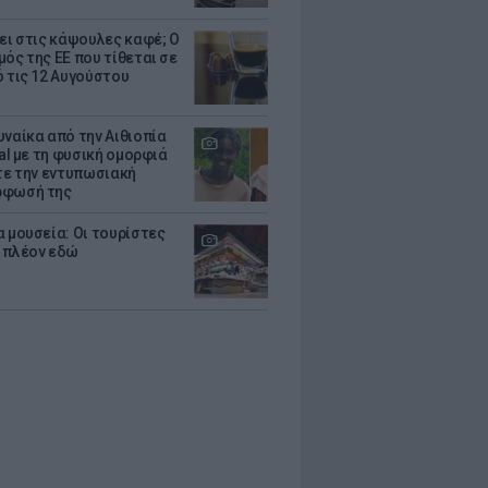
ζει στις κάψουλες καφέ; Ο
μός της ΕΕ που τίθεται σε
ό τις 12 Αυγούστου
υναίκα από την Αιθιοπία
ral με τη φυσική ομορφιά
ίτε την εντυπωσιακή
ρφωσή της
α μουσεία: Οι τουρίστες
 πλέον εδώ