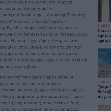
κές ασχολίες, ή επικαλούμενοι παροχή
ου είναι σε άλλους νομούς»
ομικός υποδιευθυντής – διοικητής Τροχαίας
ργος Μπούσκας. Όπως εξήγησε ο κ.
ΕΙΔΗΣΕΙ
ής. Εγώ δεν μπορώ να ξέρω τι έγινε στα
Στον ε
λέγχθηκε. Αν δεν έχει τα απαραίτητα έγγραφα
την επί
πίσω. Είναι σαφής ο νόμος. Δεν μπορώ να
κρατητ
τυνομικοί όπου μπορεί να τον σταμάτησαν
τι χαρτιά θα παρουσιάσει και αν έχει τα
Τα διόδια των Μαλγάρων έχουν σφαλιστεί και
χωρίς να ελεγχθεί».
έγιναν από την αρχή της εβδομάδας οι
ΕΙΔΗΣΕΙ
 ήταν αυστηροί, ωστόσο πολλοί
Τραγωδ
 αστυνομικών και βγήκαν εκτός Αττικής με
Βούτηξε
πολλοί χρησιμοποίησαν προαστιακό ή τρένο
πνίγηκε
υτές τις περιπτώσεις, όπως λένε οι ίδιες
νεται να εντατικοποιηθούν τις επόμενες