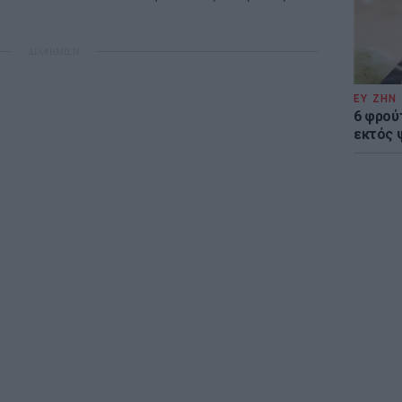
ΔΙΑΦΗΜΙΣΗ
ΕΥ ΖΗΝ
6 φρού
εκτός 