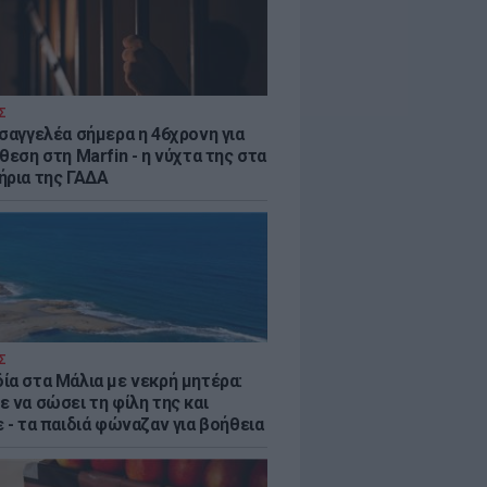
Σ
ισαγγελέα σήμερα η 46χρονη για
θεση στη Marfin - η νύχτα της στα
ήρια της ΓΑΔΑ
Σ
ία στα Μάλια με νεκρή μητέρα:
 να σώσει τη φίλη της και
 - τα παιδιά φώναζαν για βοήθεια