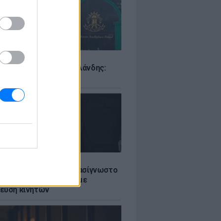
Σ
ιό σε σχολείο της Ταϊλάνδης:
ς άνοιξε πυρ
LE
ή γαμήλια γιορτή για πασίγνωστο
ι σε πολυτελές κτήμα με
ευση κινητών