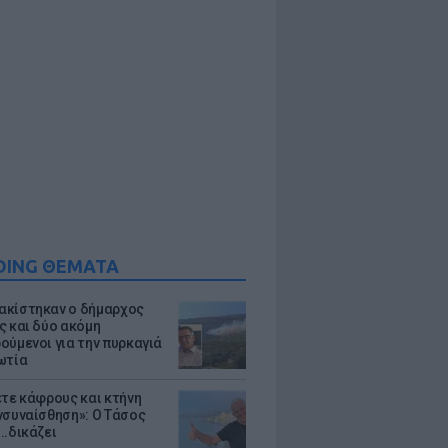
DING ΘΕΜΑΤΑ
κίστηκαν ο δήμαρχος
ς και δύο ακόμη
ούμενοι για την πυρκαγιά
ωτία
ετε κάφρους και κτήνη
νσυναίσθηση»: Ο Τάσος
..δικάζει