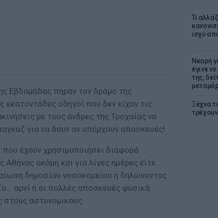
Τι αλλά
κανονισ
ισχύ απ
Νεαρή γ
έγινε vi
της, δε
μεταμό
ης Εβδομάδας πήραν τον δρόμο της
ς εκατοντάδες οδηγοί που δεν είχαν τις
Ξέχνα τ
τρέχουν
κινήσεις με τους άνδρες της Τροχαίας να
 παγκαζ για να δουν αν υπάρχουν αποσκευές!
ι που έχουν χρησιμοποιήσει διαφορά
ς Αθήνας ακόμη και για λίγες ημέρες είτε
αίωση δημοσίου νοσοκομείου ή δηλώνοντας
 Το... αρνί ή οι πολλές αποσκευές φυσικά
ς στους αστυνομικούς.