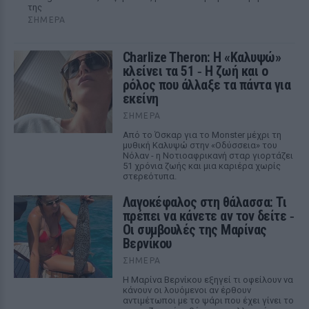
της
ΣΉΜΕΡΑ
Charlize Theron: Η «Καλυψώ»
κλείνει τα 51 ‑ H ζωή και ο
ρόλος που άλλαξε τα πάντα για
εκείνη
ΣΉΜΕΡΑ
Από το Όσκαρ για το Monster μέχρι τη
μυθική Καλυψώ στην «Οδύσσεια» του
Νόλαν - η Νοτιοαφρικανή σταρ γιορτάζει
51 χρόνια ζωής και μια καριέρα χωρίς
στερεότυπα.
Λαγοκέφαλος στη θάλασσα: Τι
πρέπει να κάνετε αν τον δείτε ‑
Οι συμβουλές της Μαρίνας
Βερνίκου
ΣΉΜΕΡΑ
Η Μαρίνα Βερνίκου εξηγεί τι οφείλουν να
κάνουν οι λουόμενοι αν έρθουν
αντιμέτωποι με το ψάρι που έχει γίνει το