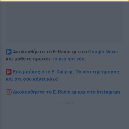
Ακολουθήστε το E-Radio.gr στο
Google News
και μάθετε πρώτοι
τα πιο hot νέα
.
Εσύ μπήκες στο E-Daily.gr; Τα νέα της ημέρας
και ότι σου κάνει κλικ!
Ακολουθήστε το E-Radio.gr και στο Instagram
ΔΙΑΦΗΜΙΣΗ