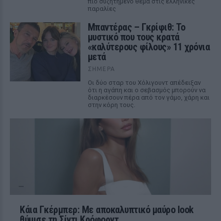
πιο συζητημένο θέμα στις ελληνικές
παραλίες
Μπαντέρας – Γκρίφιθ: Το
μυστικό που τους κρατά
«καλύτερους φίλους» 11 χρόνια
μετά
ΣΉΜΕΡΑ
Οι δύο σταρ του Χόλιγουντ απέδειξαν
ότι η αγάπη και ο σεβασμός μπορούν να
διαρκέσουν πέρα από τον γάμο, χάρη και
στην κόρη τους.
Κάια Γκέρμπερ: Με αποκαλυπτικό μαύρο look
θύμισε τη Σίντι Κρόφορντ