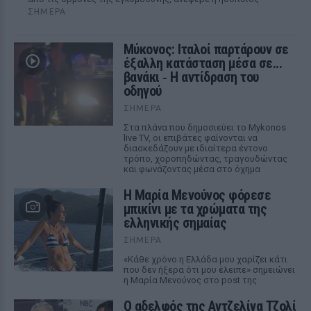
ΣΉΜΕΡΑ
Μύκονος: Ιταλοί παρτάρουν σε
έξαλλη κατάσταση μέσα σε...
βανάκι ‑ Η αντίδραση του
οδηγού
ΣΉΜΕΡΑ
Στα πλάνα που δημοσιεύει το Mykonos
live TV, οι επιβάτες φαίνονται να
διασκεδάζουν με ιδιαίτερα έντονο
τρόπο, χοροπηδώντας, τραγουδώντας
και φωνάζοντας μέσα στο όχημα
Η Μαρία Μενούνος φόρεσε
μπικίνι με τα χρώματα της
ελληνικής σημαίας
ΣΉΜΕΡΑ
«Κάθε χρόνο η Ελλάδα μου χαρίζει κάτι
που δεν ήξερα ότι μου έλειπε» σημειώνει
η Μαρία Μενούνος στο post της
Ο αδελφός της Αντζελίνα Τζολί