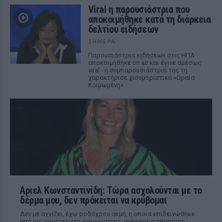
Viral η παρουσιάστρια που
αποκοιμήθηκε κατά τη διάρκεια
δελτίου ειδήσεων
ΣΉΜΕΡΑ
Παρουσιάστρια ειδήσεων στις ΗΠΑ
αποκοιμήθηκε on air και έγινε αμέσως
viral - η συμπαρουσιάστριά της τη
χαρακτήρισε χιουμοριστικά «Ωραία
Κοιμωμένη».
Αριελ Κωνσταντινίδη: Τώρα ασχολούνται με το
δέρμα μου, δεν πρόκειται να κρύβομαι
Δεν με αγγίζει, έχω ροδόχρου ακμή, η οποία επιδεινώθηκε
από τις ορμόνες της εγκυμοσύνης, ανέφερε η ηθοποιός