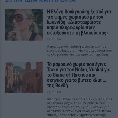
Η Ελένη Βουλγαράκη ξεσπά για
τις φήμες χωρισμού με τον
Ιωαννίδη: «Διασταυρώστε
καμία πληροφορία πριν
εκτοξεύσετε τη βλακεία σας»
ΣΉΜΕΡΑ
Η παραγωγός ραδιοφώνου ανάρτησε
story στο Instagram για να διαψεύσει όσα
κυκλοφορούν για την ερωτική της ζωή
Το μαροκινό χωριό που έγινε
Τροία για τον Nolan, Yunkai για
το Game of Thrones και
σκηνικό για το βίντεο κλιπ ...
της Βανδή
ΣΉΜΕΡΑ
Από το «Lawrence of Arabia» και το Game
of Thrones μέχρι την «Οδύσσεια» του
Christopher Nolan, το οχυρωμένο χωριό
Αΐτ Μπεν Χαντού έχει φιλοξενήσει πάνω
από έξι δεκαετίες κινηματογραφικής