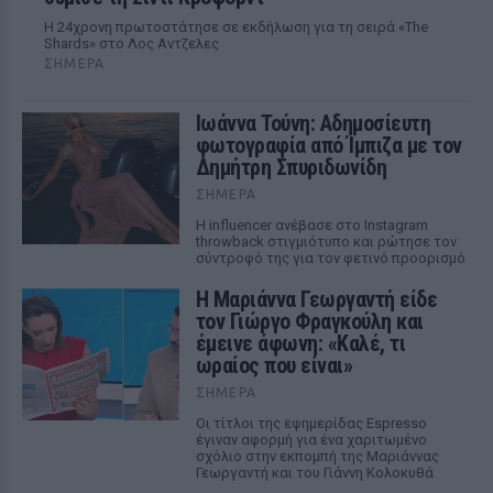
Η 24χρονη πρωτοστάτησε σε εκδήλωση για τη σειρά «The
Shards» στο Λος Αντζελες
ΣΉΜΕΡΑ
Ιωάννα Τούνη: Αδημοσίευτη
φωτογραφία από Ίμπιζα με τον
Δημήτρη Σπυριδωνίδη
ΣΉΜΕΡΑ
Η influencer ανέβασε στο Instagram
throwback στιγμιότυπο και ρώτησε τον
σύντροφό της για τον φετινό προορισμό
Η Μαριάννα Γεωργαντή είδε
τον Γιώργο Φραγκούλη και
έμεινε άφωνη: «Καλέ, τι
ωραίος που είναι»
ΣΉΜΕΡΑ
Οι τίτλοι της εφημερίδας Espresso
έγιναν αφορμή για ένα χαριτωμένο
σχόλιο στην εκπομπή της Μαριάννας
Γεωργαντή και του Γιάννη Κολοκυθά