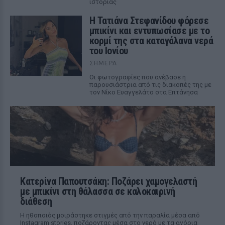
ιστορίας
Η Τατιάνα Στεφανίδου φόρεσε
μπικίνι και εντυπωσίασε με το
κορμί της στα καταγάλανα νερά
του Ιονίου
ΣΉΜΕΡΑ
Οι φωτογραφίες που ανέβασε η
παρουσιάστρια από τις διακοπές της με
τον Νίκο Ευαγγελάτο στα Επτάνησα
Κατερίνα Παπουτσάκη: Ποζάρει χαμογελαστή
με μπικίνι στη θάλασσα σε καλοκαιρινή
διάθεση
Η ηθοποιός μοιράστηκε στιγμές από την παραλία μέσα από
Instagram stories, ποζάροντας μέσα στο νερό με τα αγόρια