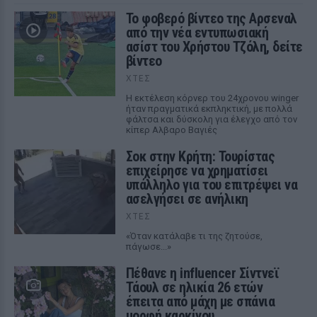
Το φοβερό βίντεο της Αρσεναλ
από την νέα εντυπωσιακή
ασίστ του Χρήστου Τζόλη, δείτε
βίντεο
ΧΤΕΣ
Η εκτέλεση κόρνερ του 24χρονου winger
ήταν πραγματικά εκπληκτική, με πολλά
φάλτσα και δύσκολη για έλεγχο από τον
κίπερ Αλβαρο Βαγιές
Σοκ στην Κρήτη: Τουρίστας
επιχείρησε να χρηματίσει
υπάλληλο για του επιτρέψει να
ασελγήσει σε ανήλικη
ΧΤΕΣ
«Όταν κατάλαβε τι της ζητούσε,
πάγωσε...»
Πέθανε η influencer Σίντνεϊ
Τάουλ σε ηλικία 26 ετών
έπειτα από μάχη με σπάνια
μορφή καρκίνου