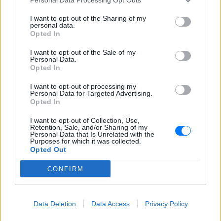
που σκότωσε νύφη ώρες μετά
τον γάμο της
I want to opt-out of the Sharing of my
ΧΤΕΣ
personal data.
Opted In
Η Jamie Lee Komoroski, με αλκοόλ
τριπλάσιο του νόμιμου ορίου, έπεσε
I want to opt-out of the Sale of my
πάνω στο golf cart των νεόνυμφων στο
Personal Data.
Folly Beach - τώρα νέο υλικό από το
Opted In
αστυνομικό τμήμα αποκαλύπτει τη
συμπεριφορά της λίγο μετά τη μοιραία
σύγκρουση
I want to opt-out of processing my
Personal Data for Targeted Advertising.
Τροχαίο στις Σέρρες: «Έχασα τη
Opted In
γυναίκα και το παιδί μου, τα
έχασα όλα» ‑ Ο πόνος του
I want to opt-out of Collection, Use,
Retention, Sale, and/or Sharing of my
πατέρα
Personal Data that Is Unrelated with the
Purposes for which it was collected.
ΧΤΕΣ
Opted Out
Μητέρα 43 ετών και ο 21χρονος γιος της
σκοτώθηκαν σε μετωπική σύγκρουση με
CONFIRM
φορτηγό στην επαρχιακή οδό Αμφίπολης
– Δράμας, κοντά στην Παλαιοκώμη.
Καταδίωξη στο κέντρο της
Data Deletion
Data Access
Privacy Policy
Θεσσαλονίκης: Έσπασαν το
τζάμι του οδηγού – «Μην κάνεις