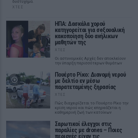
δυστύχημα.
ΧΤΕΣ
ΗΠΑ: Δασκάλα χορού
κατηγορείται για σeξουαλική
κακοποίηση δύο ανήλικων
μαθητών της
ΧΤΕΣ
Οι αστυνομικές Αρχές δεν αποκλείουν
την ύπαρξη περισσότερων θυμάτων
Πουέρτο Ρίκο: Διανομή νερού
με δελτίο εν μέσω
παρατεταμένης ξηρασίας
ΧΤΕΣ
Πώς διαχειρίζεται το Πουέρτο Ρίκο την
κρίση νερού και πώς επηρεάζεται η
καθημερινή ζωή των κατοίκων
Σαρωτικοί έλεγχοι στις
παραλίες με drones – Ποιες
περιοχές είχαν τις