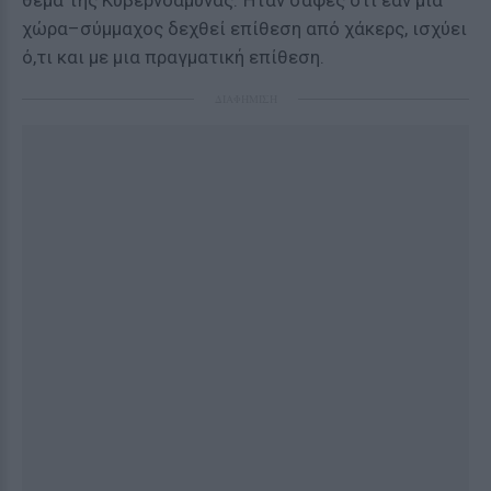
θέμα της Κυβερνοάμυνας. Ήταν σαφές ότι εάν μια
χώρα–σύμμαχος δεχθεί επίθεση από χάκερς, ισχύει
ό,τι και με μια πραγματική επίθεση.
ΔΙΑΦΗΜΙΣΗ