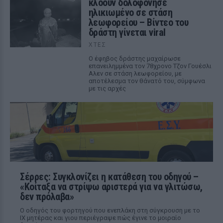
κλόουν δολοφόνησε
ηλικιωμένο σε στάση
λεωφορείου – Βίντεο του
δράστη γίνεται viral
ΧΤΕΣ
Ο έφηβος δράστης μαχαίρωσε
επανειλημμένα τον 78χρονο Τζον Γουέσλι
Αλεν σε στάση λεωφορείου, με
αποτέλεσμα τον θάνατό του, σύμφωνα
με τις αρχές
Σέρρες: Συγκλονίζει η κατάθεση του οδηγού –
«Κοίταξα να στρίψω αριστερά για να γλιτώσω,
δεν πρόλαβα»
Ο οδηγός του φορτηγού που ενεπλάκη στη σύγκρουση με το
ΙΧ μητέρας και γιου περιέγραψε πώς έγινε το μοιραίο