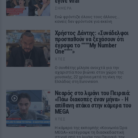
έγινε viral
ΣΉΜΕΡΑ
Ενώ φρόντιζε όλους τους άλλους...
κανείς δεν φρόντισε για εκείνη
Χρήστος Δάντης: «Συνάδελφοι
προσπαθούν να ξεχάσουν ότι
έγραψα το """"My Number
One""""»
ΧΤΕΣ
Ο συνθέτης μίλησε ανοιχτά για την
αχαριστία που βιώνει στον χώρο της
μουσικής, 22 χρόνια μετά τη νίκη της
Ελλάδας στη Eurovision.
Νεαρός στο λιμάνι του Πειραιά:
«Πάω διακοπές έναν μήνα» ‑ Η
απίθανη ατάκα στην κάμερα του
MEGA
ΧΤΕΣ
Η κάμερα της εκπομπής «Κοινωνία Ώρα
MEGA» κατέγραψε τη διασκεδαστική
στιγμή από το λιμάνι του Πειραιά, την