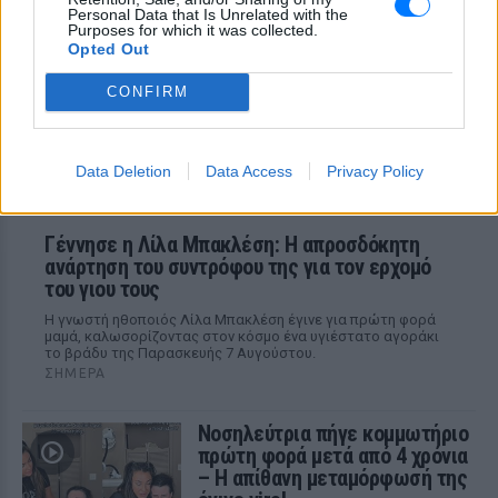
Personal Data that Is Unrelated with the
Η Μαρίνα Βερνίκου εξηγεί πώς να
Purposes for which it was collected.
αντιδρούμε όταν συναντάμε λαγοκέφαλο
στη θάλασσα
Opted Out
CONFIRM
Data Deletion
Data Access
Privacy Policy
Γέννησε η Λίλα Μπακλέση: Η απροσδόκητη
ανάρτηση του συντρόφου της για τον ερχομό
του γιου τους
Η γνωστή ηθοποιός Λίλα Μπακλέση έγινε για πρώτη φορά
μαμά, καλωσορίζοντας στον κόσμο ένα υγιέστατο αγοράκι
το βράδυ της Παρασκευής 7 Αυγούστου.
ΣΉΜΕΡΑ
Νοσηλεύτρια πήγε κομμωτήριο
πρώτη φορά μετά από 4 χρόνια
– Η απίθανη μεταμόρφωσή της