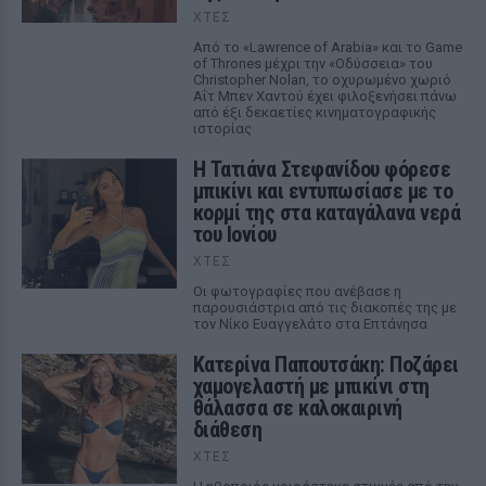
ΧΤΕΣ
Από το «Lawrence of Arabia» και το Game
of Thrones μέχρι την «Οδύσσεια» του
Christopher Nolan, το οχυρωμένο χωριό
Αΐτ Μπεν Χαντού έχει φιλοξενήσει πάνω
από έξι δεκαετίες κινηματογραφικής
ιστορίας
Η Τατιάνα Στεφανίδου φόρεσε
μπικίνι και εντυπωσίασε με το
κορμί της στα καταγάλανα νερά
του Ιονίου
ΧΤΕΣ
Οι φωτογραφίες που ανέβασε η
παρουσιάστρια από τις διακοπές της με
τον Νίκο Ευαγγελάτο στα Επτάνησα
Κατερίνα Παπουτσάκη: Ποζάρει
χαμογελαστή με μπικίνι στη
θάλασσα σε καλοκαιρινή
διάθεση
ΧΤΕΣ