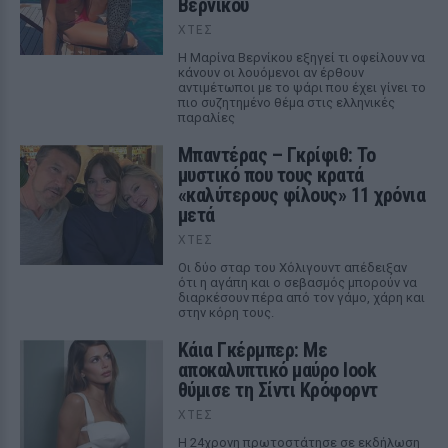
Βερνίκου
ΧΤΕΣ
Η Μαρίνα Βερνίκου εξηγεί τι οφείλουν να
κάνουν οι λουόμενοι αν έρθουν
αντιμέτωποι με το ψάρι που έχει γίνει το
πιο συζητημένο θέμα στις ελληνικές
παραλίες
Μπαντέρας – Γκρίφιθ: Το
μυστικό που τους κρατά
«καλύτερους φίλους» 11 χρόνια
μετά
ΧΤΕΣ
Οι δύο σταρ του Χόλιγουντ απέδειξαν
ότι η αγάπη και ο σεβασμός μπορούν να
διαρκέσουν πέρα από τον γάμο, χάρη και
στην κόρη τους.
Κάια Γκέρμπερ: Με
αποκαλυπτικό μαύρο look
θύμισε τη Σίντι Κρόφορντ
ΧΤΕΣ
Η 24χρονη πρωτοστάτησε σε εκδήλωση