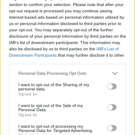
section to confirm your selection. Please note that after your
opt-out request is processed you may continue seeing
ΔΕΙΤΕ ΕΠΙΣΗΣ
interest-based ads based on personal information utilized by
us or personal information disclosed to third parties prior to
ΣΤΗΝ ΙΔΙΑ ΚΑΤΗΓΟΡΙΑ
your opt-out. You may separately opt-out of the further
disclosure of your personal information by third parties on the
Η Γαρυφαλλιά Καληφώνη στην
IAB’s list of downstream participants. This information may
Πάρο με μαύρο μπικίνι ‑ δείτε
also be disclosed by us to third parties on the
IAB’s List of
τις πόζες της
Downstream Participants
that may further disclose it to other
third parties.
ΣΉΜΕΡΑ
Το μοντέλο μοιράστηκε φωτογραφίες
Personal Data Processing Opt Outs
από τις καλοκαιρινές της διακοπές στο
νησί των Κυκλάδων
I want to opt-out of the Sharing of my
personal data.
Ιωάννα Τούνη: «Έβγαλα όλο το
Opted In
βράδυ στο νοσοκομείο με ορούς
και αντιβιώσεις»
I want to opt-out of the Sale of my
Personal Data.
ΣΉΜΕΡΑ
Opted In
Η επιχειρηματίας έπαθε τροφική
δηλητηρίαση και μοιράστηκε με τους
I want to opt-out of processing my
followers της στο Instagram τις δύσκολες
Personal Data for Targeted Advertising.
ώρες που πέρασε.