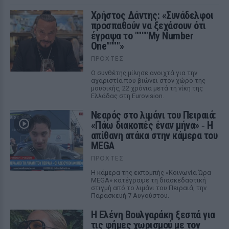
Χρήστος Δάντης: «Συνάδελφοι
προσπαθούν να ξεχάσουν ότι
έγραψα το """"My Number
One""""»
ΠΡΟΧΤΈΣ
Ο συνθέτης μίλησε ανοιχτά για την
αχαριστία που βιώνει στον χώρο της
μουσικής, 22 χρόνια μετά τη νίκη της
Ελλάδας στη Eurovision.
Νεαρός στο λιμάνι του Πειραιά:
«Πάω διακοπές έναν μήνα» ‑ Η
απίθανη ατάκα στην κάμερα του
MEGA
ΠΡΟΧΤΈΣ
Η κάμερα της εκπομπής «Κοινωνία Ώρα
MEGA» κατέγραψε τη διασκεδαστική
στιγμή από το λιμάνι του Πειραιά, την
Παρασκευή 7 Αυγούστου.
Η Ελένη Βουλγαράκη ξεσπά για
τις φήμες χωρισμού με τον