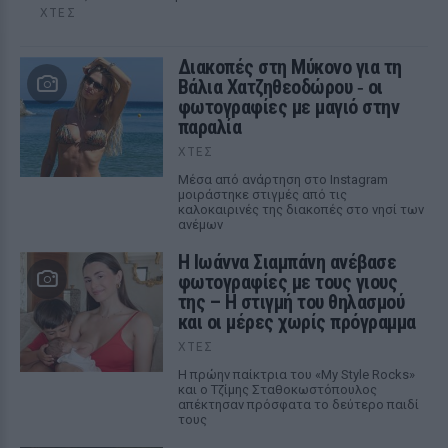
ΧΤΕΣ
Διακοπές στη Μύκονο για τη
Βάλια Χατζηθεοδώρου ‑ οι
φωτογραφίες με μαγιό στην
παραλία
ΧΤΕΣ
Μέσα από ανάρτηση στο Instagram
μοιράστηκε στιγμές από τις
καλοκαιρινές της διακοπές στο νησί των
ανέμων
H Ιωάννα Σιαμπάνη ανέβασε
φωτογραφίες με τους γιους
της – Η στιγμή του θηλασμού
και οι μέρες χωρίς πρόγραμμα
ΧΤΕΣ
Η πρώην παίκτρια του «My Style Rocks»
και ο Τζίμης Σταθοκωστόπουλος
απέκτησαν πρόσφατα το δεύτερο παιδί
τους