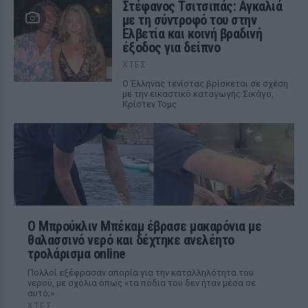
Στέφανος Τσιτσιπάς: Αγκαλιά
με τη σύντροφό του στην
Ελβετία και κοινή βραδινή
έξοδος για δείπνο
ΧΤΕΣ
Ο Έλληνας τενίστας βρίσκεται σε σχέση
με την εικαστικό καταγωγής Σικάγο,
Κρίστεν Τομς
Ο Μπρούκλιν Μπέκαμ έβρασε μακαρόνια με
θαλασσινό νερό και δέχτηκε ανελέητο
τρολάρισμα online
Πολλοί εξέφρασαν απορία για την καταλληλότητα του
νερού, με σχόλια όπως «τα πόδια του δεν ήταν μέσα σε
αυτό;»
ΧΤΕΣ