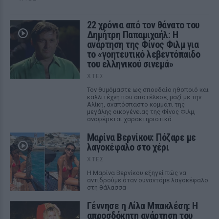
22 χρόνια από τον θάνατο του
Δημήτρη Παπαμιχαήλ: Η
ανάρτηση της Φίνος Φιλμ για
το «γοητευτικό λεβεντόπαιδο
του ελληνικού σινεμά»
ΧΤΕΣ
Τον θυμόμαστε ως σπουδαίο ηθοποιό και
καλλιτέχνη που αποτέλεσε, μαζί με την
Αλίκη, αναπόσπαστο κομμάτι της
μεγάλης οικογένειας της Φίνος Φιλμ,
αναφέρεται χαρακτηριστικά
Μαρίνα Βερνίκου: Πόζαρε με
λαγοκέφαλο στο χέρι
ΧΤΕΣ
Η Μαρίνα Βερνίκου εξηγεί πώς να
αντιδρούμε όταν συναντάμε λαγοκέφαλο
στη θάλασσα
Γέννησε η Λίλα Μπακλέση: Η
απροσδόκητη ανάρτηση του