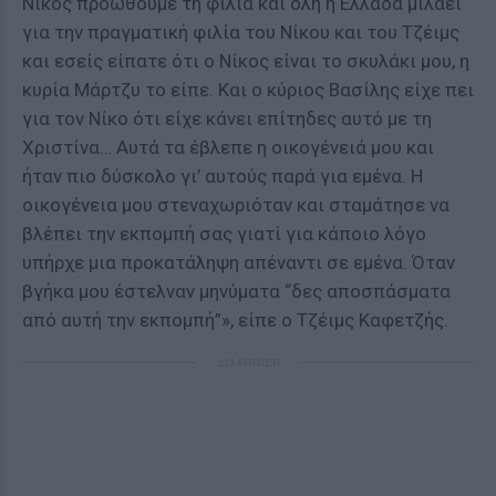
Νίκος προωθούμε τη φιλία και όλη η Ελλάδα μιλάει
για την πραγματική φιλία του Νίκου και του Τζέιμς
και εσείς είπατε ότι ο Νίκος είναι το σκυλάκι μου, η
κυρία Μάρτζυ το είπε. Και ο κύριος Βασίλης είχε πει
για τον Νίκο ότι είχε κάνει επίτηδες αυτό με τη
Χριστίνα… Αυτά τα έβλεπε η οικογένειά μου και
ήταν πιο δύσκολο γι’ αυτούς παρά για εμένα. Η
οικογένεια μου στεναχωριόταν και σταμάτησε να
βλέπει την εκπομπή σας γιατί για κάποιο λόγο
υπήρχε μια προκατάληψη απέναντι σε εμένα. Όταν
βγήκα μου έστελναν μηνύματα “δες αποσπάσματα
από αυτή την εκπομπή”», είπε ο Τζέιμς Καφετζής.
ΔΙΑΦΗΜΙΣΗ