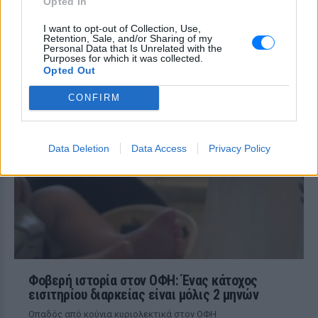
Opted In
Ατύχημα για τον Ιβάν Σβιτάιλο
I want to opt-out of Collection, Use,
στην Κέρκυρα: «Θα σηκωθώ πιο
Retention, Sale, and/or Sharing of my
δυνατός»
Personal Data that Is Unrelated with the
Purposes for which it was collected.
ΧΤΕΣ
Opted Out
Ο ηθοποιός και χορευτής μοιράστηκε
στο Instagram μια φωτογραφία από
CONFIRM
πρόσφατη εξέτασή του, με ένα μήνυμα
θάρρους
Data Deletion
Data Access
Privacy Policy
Φοβερή ιστορία στον ΟΦΗ: Ένας κάτοχος
εισιτηρίου διαρκείας είναι μόλις 2 μηνών
Οπαδός από κούνια κυριολεκτικά στον ΟΦΗ