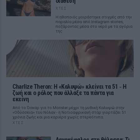
διάθεση
ΧΤΕΣ
Η ηθοποιός μοιράστηκε στιγμές από την
παραλία μέσα από Instagram stories,
ποζάροντας μέσα στο νερό με τα αγόρια
της
Charlize Theron: Η «Καλυψώ» κλείνει τα 51 ‑ H
ζωή και ο ρόλος που άλλαξε τα πάντα για
εκείνη
Από το Όσκαρ για το Monster μέχρι τη μυθική Καλυψώ στην
«Οδύσσεια» του Νόλαν - η Νοτιοαφρικανή σταρ γιορτάζει 51
χρόνια ζωής και μια καριέρα χωρίς στερεότυπα.
ΧΤΕΣ
Λαγοκέφαλος στη θάλασσα: Τι