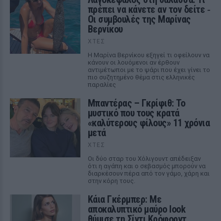
πρέπει να κάνετε αν τον δείτε ‑
Οι συμβουλές της Μαρίνας
Βερνίκου
ΧΤΕΣ
Η Μαρίνα Βερνίκου εξηγεί τι οφείλουν να
κάνουν οι λουόμενοι αν έρθουν
αντιμέτωποι με το ψάρι που έχει γίνει το
πιο συζητημένο θέμα στις ελληνικές
παραλίες
Μπαντέρας – Γκρίφιθ: Το
μυστικό που τους κρατά
«καλύτερους φίλους» 11 χρόνια
μετά
ΧΤΕΣ
Οι δύο σταρ του Χόλιγουντ απέδειξαν
ότι η αγάπη και ο σεβασμός μπορούν να
διαρκέσουν πέρα από τον γάμο, χάρη και
στην κόρη τους.
Κάια Γκέρμπερ: Με
αποκαλυπτικό μαύρο look
θύμισε τη Σίντι Κρόφορντ