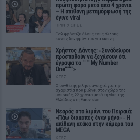
πρώτη φορά μετά από 4 χρόνια
– Η απίθανη μεταμόρφωσή της
έγινε viral
ΠΡΙΝ 9 ΏΡΕΣ
Ενώ φρόντιζε όλους τους άλλους...
κανείς δεν φρόντισε για εκείνη
Χρήστος Δάντης: «Συνάδελφοι
προσπαθούν να ξεχάσουν ότι
έγραψα το """"My Number
One""""»
ΧΤΕΣ
Ο συνθέτης μίλησε ανοιχτά για την
αχαριστία που βιώνει στον χώρο της
μουσικής, 22 χρόνια μετά τη νίκη της
Ελλάδας στη Eurovision.
Νεαρός στο λιμάνι του Πειραιά:
«Πάω διακοπές έναν μήνα» ‑ Η
απίθανη ατάκα στην κάμερα του
MEGA
ΧΤΕΣ