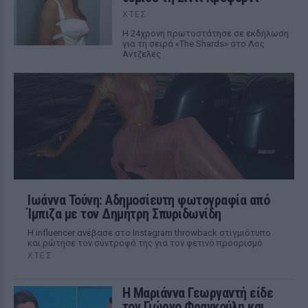
ΧΤΕΣ
Η 24χρονη πρωτοστάτησε σε εκδήλωση
για τη σειρά «The Shards» στο Λος
Αντζελες
Ιωάννα Τούνη: Αδημοσίευτη φωτογραφία από
Ίμπιζα με τον Δημήτρη Σπυριδωνίδη
Η influencer ανέβασε στο Instagram throwback στιγμιότυπο
και ρώτησε τον σύντροφό της για τον φετινό προορισμό
ΧΤΕΣ
Η Μαριάννα Γεωργαντή είδε
τον Γιώργο Φραγκούλη και