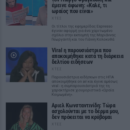
έμεινε άφωνη: «Καλέ, τι
ωραίος που είναι»
ΧΤΕΣ
Οι τίτλοι της εφημερίδας Espresso
έγιναν αφορμή για ένα χαριτωμένο
σχόλιο στην εκπομπή της Μαριάννας
Γεωργαντή και του Γιάννη Κολοκυθά
Viral η παρουσιάστρια που
αποκοιμήθηκε κατά τη διάρκεια
δελτίου ειδήσεων
ΧΤΕΣ
Παρουσιάστρια ειδήσεων στις ΗΠΑ
αποκοιμήθηκε on air και έγινε αμέσως
viral - η συμπαρουσιάστριά της τη
χαρακτήρισε χιουμοριστικά «Ωραία
Κοιμωμένη».
Αριελ Κωνσταντινίδη: Τώρα
ασχολούνται με το δέρμα μου,
δεν πρόκειται να κρύβομαι
ΧΤΕΣ