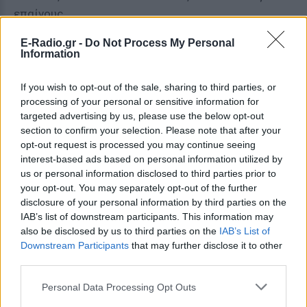
επαίνους.
Η Χίλαρι Κλίντον, η υποψήφια για προεδρία του
E-Radio.gr -
Do Not Process My Personal
Information
2016, έγραψε στο Twitter πως αυτό χρειαζόταν
κότσια. «Σε ευχαριστώ Paxton που δεν μένεις
If you wish to opt-out of the sale, sharing to third parties, or
σιωπηλή».
processing of your personal or sensitive information for
targeted advertising by us, please use the below opt-out
Η ανεξάρτητη σχολική περιοχή του Richardson, στην
section to confirm your selection. Please note that after your
οποία ανήκει το σχολείο Lake Highlands, ανέφερε
opt-out request is processed you may continue seeing
interest-based ads based on personal information utilized by
ότι θα επανεξετάσει τα πρωτόκολλα ομιλίας των
us or personal information disclosed to third parties prior to
μαθητών πριν από τις μελλοντικές τελετές
your opt-out. You may separately opt-out of the further
αποφοίτησης.
disclosure of your personal information by third parties on the
IAB’s list of downstream participants. This information may
«Το περιεχόμενο του μηνύματος κάθε μαθητή είναι η
also be disclosed by us to third parties on the
IAB’s List of
ιδιωτική, εθελοντική έκφραση του και δεν
Downstream Participants
that may further disclose it to other
third parties.
αντικατοπτρίζει την υποστήριξη, τη θέση ή την
έκφραση της περιοχής» ανέφερε σε δήλωσή της η
Personal Data Processing Opt Outs
ανεξάρτητη αρχή στο CBS.