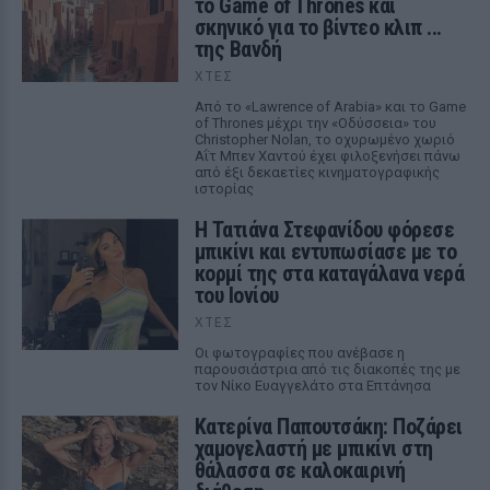
το Game of Thrones και
σκηνικό για το βίντεο κλιπ ...
της Βανδή
ΧΤΕΣ
Από το «Lawrence of Arabia» και το Game
of Thrones μέχρι την «Οδύσσεια» του
Christopher Nolan, το οχυρωμένο χωριό
Αΐτ Μπεν Χαντού έχει φιλοξενήσει πάνω
από έξι δεκαετίες κινηματογραφικής
ιστορίας
Η Τατιάνα Στεφανίδου φόρεσε
μπικίνι και εντυπωσίασε με το
κορμί της στα καταγάλανα νερά
του Ιονίου
ΧΤΕΣ
Οι φωτογραφίες που ανέβασε η
παρουσιάστρια από τις διακοπές της με
τον Νίκο Ευαγγελάτο στα Επτάνησα
Κατερίνα Παπουτσάκη: Ποζάρει
χαμογελαστή με μπικίνι στη
θάλασσα σε καλοκαιρινή