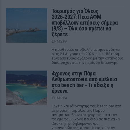
Τουρισμός για Όλους
2026‑2027: Ποια ΑΦΜ
υποβάλλουν αιτήσεις σήμερα
(9/8) – Όλα όσα πρέπει να
ξέρετε
ΣΉΜΕΡΑ
Η προθεσμία υποβολής αιτήσεων λήγει
στις 21 Αυγούστου 2026, με επιδότηση
έως 600 ευρώ ανάλογα με την κατηγορία
δικαιούχου και την περίοδο διαμονής.
4χρονος στην Πάρο:
Ανθρωποκτονία από αμέλεια
στο beach bar ‑ Τι έδειξε η
έρευνα
ΣΉΜΕΡΑ
Γονείς και ιδιοκτήτης του beach bar στη
φημισμένη παραλία της Πάρου
αντιμετωπίζουν κατηγορίες μετά τον
πνιγμό του μικρού παιδιού σε πισίνα - ο
ιδιοκτήτης, δηλωμένος ως
ναυαγοσώστης, παραπέμπεται στον