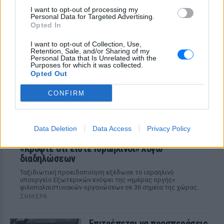
I want to opt-out of processing my
Η Λεωφόρος Προφήτη Δανιήλ, που
Personal Data for Targeted Advertising.
κατασκευάζεται στο πλαίσιο της Διπλής
Opted In
Ανάπλασης, αποτελεί μέρος ενός νέου
οδικού δικτύου 8 χιλιομέτρων και
συνδέεται άμεσα με το νέο γήπεδο του
I want to opt-out of Collection, Use,
Παναθηναϊκού.
Retention, Sale, and/or Sharing of my
Personal Data that Is Unrelated with the
Purposes for which it was collected.
Opted Out
CONFIRM
Data Deletion
Data Access
Privacy Policy
Ισραηλινό ΥΠΕΞ προς τουρίστες στην Ελλάδα:
«Κρύψτε ότι είστε Ισραηλινοί» λόγω
διαδηλώσεων
Ταξιδιωτική προειδοποίηση εξέδωσε το ισραηλινό
υπουργείο Εξωτερικών ενόψει της «ημέρας οργής»
φιλοπαλαιστινιακών οργανώσεων σε 36 σημεία της χώρας.
ΣΉΜΕΡΑ
Επιτρέπεται να προσπεράσεις