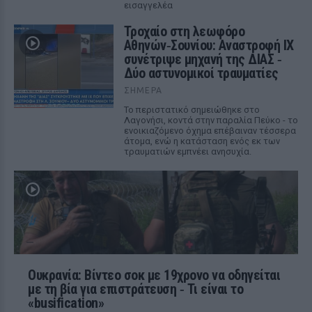
εισαγγελέα
Τροχαίο στη λεωφόρο
Αθηνών‑Σουνίου: Αναστροφή ΙΧ
συνέτριψε μηχανή της ΔΙΑΣ ‑
Δύο αστυνομικοί τραυματίες
ΣΉΜΕΡΑ
Το περιστατικό σημειώθηκε στο
Λαγονήσι, κοντά στην παραλία Πεύκο - το
ενοικιαζόμενο όχημα επέβαιναν τέσσερα
άτομα, ενώ η κατάσταση ενός εκ των
τραυματιών εμπνέει ανησυχία.
Ουκρανία: Βίντεο σοκ με 19χρονο να οδηγείται
με τη βία για επιστράτευση ‑ Τι είναι το
«busification»