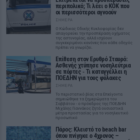
περιπολικό; Τι λέει ο ΚΟΚ που
οι περισσότεροι αγνοούν
ΣΉΜΕΡΑ
Ο Κώδικας Οδικής Κυκλοφορίας δεν
απαγορεύει την προσπέραση οχήματος
της αστυνομίας, αλλά ισχύουν
συγκεκριμένοι κανόνες που κάθε οδηγός
πρέπει να γνωρίζει.
Επίθεση στον Ερυθρό Σταυρό:
Ασθενής χτύπησε νοσηλεύτρια
σε πόρτες ‑ Τι καταγγέλλει η
ΠΟΕΔΗΝ για τους φύλακες
ΣΉΜΕΡΑ
Το περιστατικό βίας στα Επείγοντα
σημειώθηκε τα ξημερώματα του
Σαββάτου - ο πρόεδρος της ΠΟΕΔΗΝ
Μιχάλης Γιαννάκος ζητά ουσιαστικά
μέτρα προστασίας για το νοσηλευτικό
προσωπικό
Πάρος: Κλειστό το beach bar
όπου πνίγηκε ο 4χρονος –