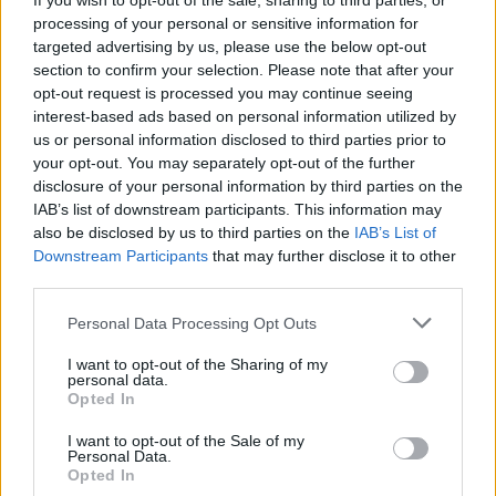
Χούθι χτύπησαν Aramco, Ιράν
If you wish to opt-out of the sale, sharing to third parties, or
σκληραίνει τους όρους για τα
processing of your personal or sensitive information for
Στενά του Ορμούζ
targeted advertising by us, please use the below opt-out
section to confirm your selection. Please note that after your
ΣΉΜΕΡΑ
opt-out request is processed you may continue seeing
Πυρκαγιά στο διυλιστήριο της Τζαζάν
interest-based ads based on personal information utilized by
μετά από επίθεση drone - Η Τεχεράνη
απαιτεί αποχώρηση αμερικανικών
us or personal information disclosed to third parties prior to
δυνάμεων, άρση κυρώσεων και
your opt-out. You may separately opt-out of the further
αποζημιώσεις πριν ανοίξει η κρίσιμη
disclosure of your personal information by third parties on the
θαλάσσια δίοδος
IAB’s list of downstream participants. This information may
Ελικόπτερο προσγειώθηκε στο
also be disclosed by us to third parties on the
IAB’s List of
Σαρακήνικο για να κάνουν
Downstream Participants
that may further disclose it to other
μπάνιο οι επιβάτες του
third parties.
ΣΉΜΕΡΑ
Personal Data Processing Opt Outs
Ο επιχειρηματίας από τη Μήλο που
κατέγραψε το περιστατικό μίλησε στον
ΣΚΑΪ και περιέγραψε τι είδε στην
I want to opt-out of the Sharing of my
personal data.
παραλία
Opted In
Νέα λεωφόρος στον Βοτανικό:
Πόσες λωρίδες θα έχει και
I want to opt-out of the Sale of my
Personal Data.
πότε παραδίδεται
Opted In
ΣΉΜΕΡΑ