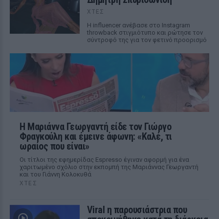
ΧΤΕΣ
Η influencer ανέβασε στο Instagram
throwback στιγμιότυπο και ρώτησε τον
σύντροφό της για τον φετινό προορισμό
Η Μαριάννα Γεωργαντή είδε τον Γιώργο
Φραγκούλη και έμεινε άφωνη: «Καλέ, τι
ωραίος που είναι»
Οι τίτλοι της εφημερίδας Espresso έγιναν αφορμή για ένα
χαριτωμένο σχόλιο στην εκπομπή της Μαριάννας Γεωργαντή
και του Γιάννη Κολοκυθά
ΧΤΕΣ
Viral η παρουσιάστρια που