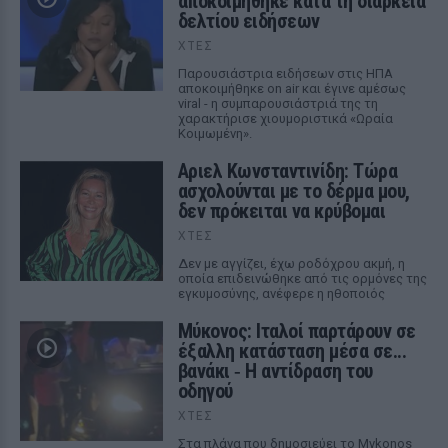
αποκοιμήθηκε κατά τη διάρκεια
δελτίου ειδήσεων
ΧΤΕΣ
Παρουσιάστρια ειδήσεων στις ΗΠΑ
αποκοιμήθηκε on air και έγινε αμέσως
viral - η συμπαρουσιάστριά της τη
χαρακτήρισε χιουμοριστικά «Ωραία
Κοιμωμένη».
Αριελ Κωνσταντινίδη: Τώρα
ασχολούνται με το δέρμα μου,
δεν πρόκειται να κρύβομαι
ΧΤΕΣ
Δεν με αγγίζει, έχω ροδόχρου ακμή, η
οποία επιδεινώθηκε από τις ορμόνες της
εγκυμοσύνης, ανέφερε η ηθοποιός
Μύκονος: Ιταλοί παρτάρουν σε
έξαλλη κατάσταση μέσα σε...
βανάκι ‑ Η αντίδραση του
οδηγού
ΧΤΕΣ
Στα πλάνα που δημοσιεύει το Mykonos