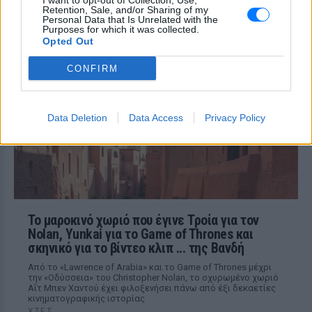
I want to opt-out of Collection, Use,
τις φήμες χωρισμού με τον
Retention, Sale, and/or Sharing of my
Ιωαννίδη: «Διασταυρώστε
Personal Data that Is Unrelated with the
Purposes for which it was collected.
καμία πληροφορία πριν
Opted Out
εκτοξεύσετε τη βλακεία σας»
ΧΤΕΣ
CONFIRM
Η παραγωγός ραδιοφώνου ανάρτησε
story στο Instagram για να διαψεύσει όσα
κυκλοφορούν για την ερωτική της ζωή
Data Deletion
Data Access
Privacy Policy
Το μαροκινό χωριό που έγινε Τροία για τον
Nolan, Yunkai για το Game of Thrones και
σκηνικό για το βίντεο κλιπ ... της Βανδή
Από το «Lawrence of Arabia» και το Game of Thrones μέχρι
την «Οδύσσεια» του Christopher Nolan, το οχυρωμένο χωριό
Αΐτ Μπεν Χαντού έχει φιλοξενήσει πάνω από έξι δεκαετίες
κινηματογραφικής ιστορίας
ΧΤΕΣ