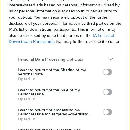
ΣΤΗΝ ΙΔΙΑ ΚΑΤΗΓΟΡΙΑ
interest-based ads based on personal information utilized by
us or personal information disclosed to third parties prior to
Χρήστος Δάντης: «Συνάδελφοι
your opt-out. You may separately opt-out of the further
προσπαθούν να ξεχάσουν ότι
disclosure of your personal information by third parties on the
έγραψα το """"My Number
IAB’s list of downstream participants. This information may
One""""»
also be disclosed by us to third parties on the
IAB’s List of
ΧΤΕΣ
Downstream Participants
that may further disclose it to other
Ο συνθέτης μίλησε ανοιχτά για την
third parties.
αχαριστία που βιώνει στον χώρο της
μουσικής, 22 χρόνια μετά τη νίκη της
Personal Data Processing Opt Outs
Ελλάδας στη Eurovision.
Νεαρός στο λιμάνι του Πειραιά:
I want to opt-out of the Sharing of my
personal data.
«Πάω διακοπές έναν μήνα» ‑ Η
Opted In
απίθανη ατάκα στην κάμερα του
MEGA
I want to opt-out of the Sale of my
Personal Data.
ΧΤΕΣ
Opted In
Η κάμερα της εκπομπής «Κοινωνία Ώρα
MEGA» κατέγραψε τη διασκεδαστική
I want to opt-out of processing my
στιγμή από το λιμάνι του Πειραιά, την
Personal Data for Targeted Advertising.
Παρασκευή 7 Αυγούστου.
Opted In
Η Ελένη Βουλγαράκη ξεσπά για