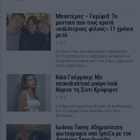
Μπαντέρας – Γκρίφιθ: Το
μυστικό που τους κρατά
«καλύτερους φίλους» 11 χρόνια
μετά
ΧΤΕΣ
Οι δύο σταρ του Χόλιγουντ απέδειξαν
ότι η αγάπη και ο σεβασμός μπορούν να
διαρκέσουν πέρα από τον γάμο, χάρη και
στην κόρη τους.
Κάια Γκέρμπερ: Με
αποκαλυπτικό μαύρο look
θύμισε τη Σίντι Κρόφορντ
ΧΤΕΣ
Η 24χρονη πρωτοστάτησε σε εκδήλωση
για τη σειρά «The Shards» στο Λος
Αντζελες
Ιωάννα Τούνη: Αδημοσίευτη
φωτογραφία από Ίμπιζα με τον
Δημήτρη Σπυριδωνίδη