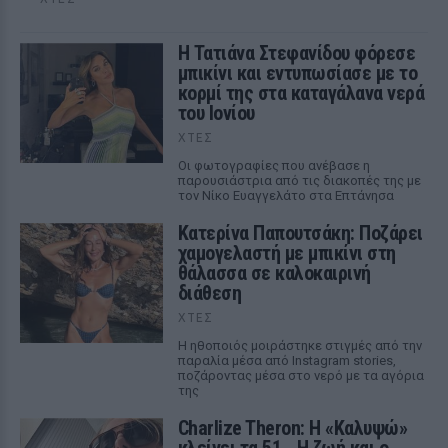
Η Τατιάνα Στεφανίδου φόρεσε
μπικίνι και εντυπωσίασε με το
κορμί της στα καταγάλανα νερά
του Ιονίου
ΧΤΕΣ
Οι φωτογραφίες που ανέβασε η
παρουσιάστρια από τις διακοπές της με
τον Νίκο Ευαγγελάτο στα Επτάνησα
Κατερίνα Παπουτσάκη: Ποζάρει
χαμογελαστή με μπικίνι στη
θάλασσα σε καλοκαιρινή
διάθεση
ΧΤΕΣ
Η ηθοποιός μοιράστηκε στιγμές από την
παραλία μέσα από Instagram stories,
ποζάροντας μέσα στο νερό με τα αγόρια
της
Charlize Theron: Η «Καλυψώ»