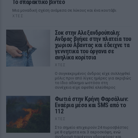
Το σπαρακτικό βίντεο
Μια μοναδική σχέση ανάμεσα σε λύκους και ένα κουτάβι
ΧΤΕΣ
Σοκ στην Αλεξανδρούπολη:
Ανδρας βγήκε στην πλατεία του
χωριού Αβαντας και έδειχνε τα
γεννητικά του όργανα σε
ανηλίκα κορίτσια
ΧΤΕΣ
Ο συγκεκριμένος άνδρας είχε συλληφθεί
μόλις πριν από λίγες ημέρες για ακριβώς
το ίδιο αδίκημα ωστόσο στη
συνέχεια είχε αφεθεί ελεύθερος
Φωτιά στην Κρήνη Φαρσάλων:
Εναέρια μέσα και SMS από το
112
ΧΤΕΣ
Στο σημείο επιχειρούν 24 πυροσβέστες
με 8 οχήματα και 3 αεροσκάφη, ενώ
συνδρομή παρέχουν υδροφόρες και