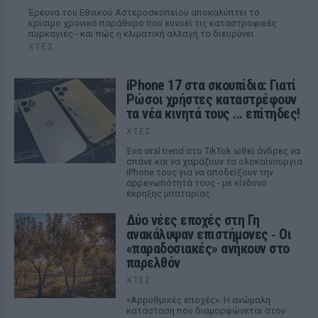
Έρευνα του Εθνικού Αστεροσκοπείου αποκαλύπτει το
κρίσιμο χρονικό παράθυρο που ευνοεί τις καταστροφικές
πυρκαγιές - και πώς η κλιματική αλλαγή το διευρύνει.
ΧΤΕΣ
iPhone 17 στα σκουπίδια: Γιατί
Ρώσοι χρήστες καταστρέφουν
τα νέα κινητά τους ... επίτηδες!
ΧΤΕΣ
Ένα viral trend στο TikTok ωθεί άνδρες να
σπάνε και να χαράζουν τα ολοκαίνουργια
iPhone τους για να αποδείξουν την
αρρενωπότητά τους - με κίνδυνο
έκρηξης μπαταρίας.
Δύο νέες εποχές στη Γη
ανακάλυψαν επιστήμονες ‑ Oι
«παραδοσιακές» ανήκουν στο
παρελθόν
ΧΤΕΣ
«Αρρυθμικές εποχές»: Η ανώμαλη
κατάσταση που διαμορφώνεται στον