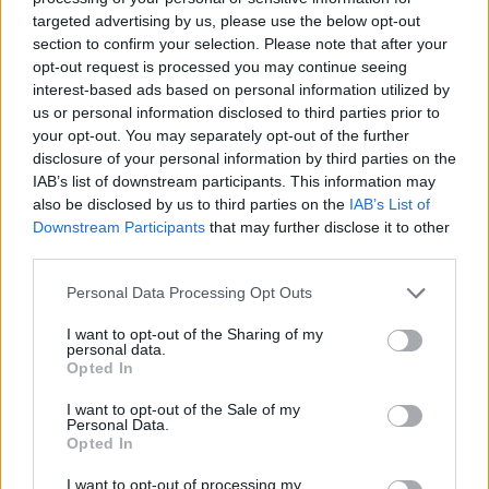
targeted advertising by us, please use the below opt-out
ΣΤΗΝ ΙΔΙΑ ΚΑΤΗΓΟΡΙΑ
section to confirm your selection. Please note that after your
opt-out request is processed you may continue seeing
Γιατί δεν έσωσα το κουτάβι: Ο
interest-based ads based on personal information utilized by
ερευνητής που κατέγραφε τη
us or personal information disclosed to third parties prior to
συμβίωση του μικρού σκυλιού
your opt-out. You may separately opt-out of the further
με αγέλη λύκων εξηγεί γιατί
disclosure of your personal information by third parties on the
δεν επενέβη
IAB’s list of downstream participants. This information may
ΧΤΕΣ
also be disclosed by us to third parties on the
IAB’s List of
Downstream Participants
that may further disclose it to other
«Κρατάμε την επιστημονική απόσταση,
δεν είναι δυνατόν να πάω να επέμβω,
third parties.
ούτε γίνεται να στείλω κάποιον
κτηνίατρο σε ένα μέρος όπου υπάρχει
Personal Data Processing Opt Outs
αγέλη με λύκους, είναι επικίνδυνο» λέει
στο protothema.gr ο διδάκτορας
ζωολογίας του ΑΠΘ, Θεόδωρος Κομηνός
I want to opt-out of the Sharing of my
- Έχουν πεθάνει και έξι λυκόπουλα
personal data.
Opted In
Για πάντα στη Ρεάλ Μαδρίτης ο
Βινίσιους: Υπογράφει νέο
I want to opt-out of the Sale of my
Personal Data.
εξαετές συμβόλαιο ο
Opted In
Βραζιλιάνος
ΧΤΕΣ
I want to opt-out of processing my