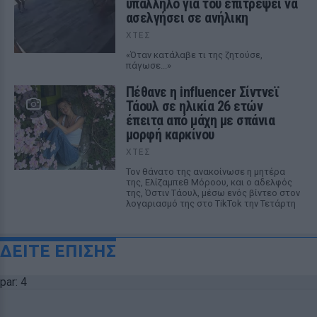
υπάλληλο για του επιτρέψει να
ασελγήσει σε ανήλικη
ΧΤΕΣ
«Όταν κατάλαβε τι της ζητούσε,
πάγωσε...»
Πέθανε η influencer Σίντνεϊ
Τάουλ σε ηλικία 26 ετών
έπειτα από μάχη με σπάνια
μορφή καρκίνου
ΧΤΕΣ
Τον θάνατο της ανακοίνωσε η μητέρα
της, Ελίζαμπεθ Μόροου, και ο αδελφός
της, Όστιν Τάουλ, μέσω ενός βίντεο στον
λογαριασμό της στο TikTok την Τετάρτη
ΔΕΙΤΕ ΕΠΙΣΗΣ
par: 4