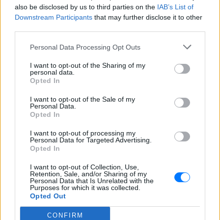
πατέρα
also be disclosed by us to third parties on the
IAB’s List of
ΧΤΕΣ
Downstream Participants
that may further disclose it to other
third parties.
Μητέρα 43 ετών και ο 21χρονος γιος της
σκοτώθηκαν σε μετωπική σύγκρουση με
φορτηγό στην επαρχιακή οδό Αμφίπολης
Personal Data Processing Opt Outs
– Δράμας, κοντά στην Παλαιοκώμη.
I want to opt-out of the Sharing of my
Καταδίωξη στο κέντρο της
personal data.
Θεσσαλονίκης: Έσπασαν το
Opted In
τζάμι του οδηγού – «Μην κάνεις
μ@@@», του φώναζαν
I want to opt-out of the Sale of my
Personal Data.
ΧΤΕΣ
Opted In
Εξαιτίας των υψηλών ταχυτήτων το
I want to opt-out of processing my
λευκό όχημα έχασε τον έλεγχο και
Personal Data for Targeted Advertising.
καρφώθηκε πάνω σε κολονάκια.
Opted In
I want to opt-out of Collection, Use,
Retention, Sale, and/or Sharing of my
Personal Data that Is Unrelated with the
Purposes for which it was collected.
Opted Out
CONFIRM