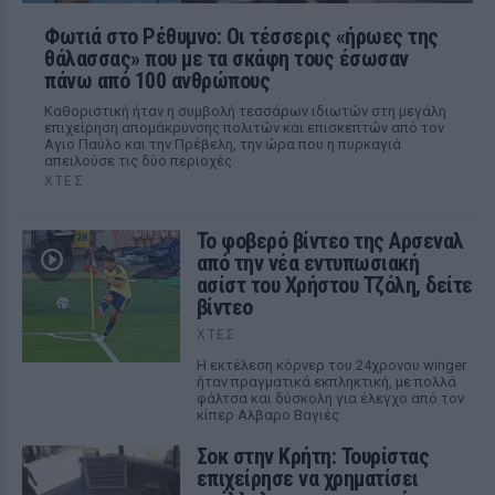
Φωτιά στο Ρέθυμνο: Οι τέσσερις «ήρωες της
θάλασσας» που με τα σκάφη τους έσωσαν
πάνω από 100 ανθρώπους
Καθοριστική ήταν η συμβολή τεσσάρων ιδιωτών στη μεγάλη
επιχείρηση απομάκρυνσης πολιτών και επισκεπτών από τον
Αγιο Παύλο και την Πρέβελη, την ώρα που η πυρκαγιά
απειλούσε τις δύο περιοχές
ΧΤΕΣ
Το φοβερό βίντεο της Αρσεναλ
από την νέα εντυπωσιακή
ασίστ του Χρήστου Τζόλη, δείτε
βίντεο
ΧΤΕΣ
Η εκτέλεση κόρνερ του 24χρονου winger
ήταν πραγματικά εκπληκτική, με πολλά
φάλτσα και δύσκολη για έλεγχο από τον
κίπερ Αλβαρο Βαγιές
Σοκ στην Κρήτη: Τουρίστας
επιχείρησε να χρηματίσει