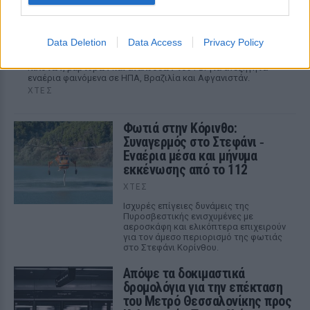
Αρχεία UFO: Αθόρυβα τριγωνικά σκάφη 152
μέτρων και μεταλλική σφαίρα με ανθρώπινο
σώμα στα νέα αποχαρακτηρισμένα έγγραφα
Data Deletion
Data Access
Privacy Policy
Η κυβέρνηση Τραμπ δημοσίευσε την 5η παρτίδα
αποχαρακτηρισμένων αρχείων με αναφορές στρατιωτικών
πιλότων, μαρτύρων και αναλύσεων του FBI για ανεξήγητα
εναέρια φαινόμενα σε ΗΠΑ, Βραζιλία και Αφγανιστάν.
ΧΤΕΣ
Φωτιά στην Κόρινθο:
Συναγερμός στο Στεφάνι ‑
Εναέρια μέσα και μήνυμα
εκκένωσης από το 112
ΧΤΕΣ
Ισχυρές επίγειες δυνάμεις της
Πυροσβεστικής ενισχυμένες με
αεροσκάφη και ελικόπτερα επιχειρούν
για τον άμεσο περιορισμό της φωτιάς
στο Στεφάνι Κορίνθου.
Απόψε τα δοκιμαστικά
δρομολόγια για την επέκταση
του Μετρό Θεσσαλονίκης προς