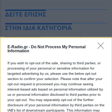
ΔΕΙΤΕ ΕΠΙΣΗΣ
ΣΤΗΝ ΙΔΙΑ ΚΑΤΗΓΟΡΙΑ
«Θέλω τον μπαμπά μου»: Το
βίντεο της μεθυσμένης οδηγού
E-Radio.gr -
Do Not Process My Personal
που σκότωσε νύφη ώρες μετά
Information
τον γάμο της
ΧΤΕΣ
If you wish to opt-out of the sale, sharing to third parties, or
Η Jamie Lee Komoroski, με αλκοόλ
processing of your personal or sensitive information for
τριπλάσιο του νόμιμου ορίου, έπεσε
targeted advertising by us, please use the below opt-out
πάνω στο golf cart των νεόνυμφων στο
Folly Beach - τώρα νέο υλικό από το
section to confirm your selection. Please note that after your
αστυνομικό τμήμα αποκαλύπτει τη
opt-out request is processed you may continue seeing
συμπεριφορά της λίγο μετά τη μοιραία
interest-based ads based on personal information utilized by
σύγκρουση
us or personal information disclosed to third parties prior to
Τροχαίο στις Σέρρες: «Έχασα τη
your opt-out. You may separately opt-out of the further
γυναίκα και το παιδί μου, τα
disclosure of your personal information by third parties on the
έχασα όλα» ‑ Ο πόνος του
IAB’s list of downstream participants. This information may