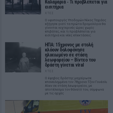
Καλαμαριά ‑ Τι προβλέπεται για
εισιτήρια
ΧΤΕΣ
Ο υφυπουργός Υποδομών Νίκος Ταχιάος
εξήγησε γιατί τα πρώτα δρομολόγια θα
γίνονται νυχτερινές ώρες χωρίς
επιβάτες, και τι προβλέπεται για
εισιτήρια και νέες επεκτάσεις.
ΗΠΑ: 15χρονος με στολή
κλόουν δολοφόνησε
ηλικιωμένο σε στάση
λεωφορείου – Βίντεο του
δράστη γίνεται viral
ΧΤΕΣ
Ο έφηβος δράστης μαχαίρωσε
επανειλημμένα τον 78χρονο Τζον Γουέσλι
Αλεν σε στάση λεωφορείου, με
αποτέλεσμα τον θάνατό του, σύμφωνα
με τις αρχές