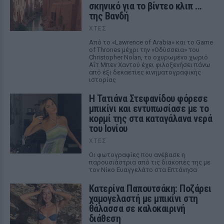
σκηνικό για το βίντεο κλιπ ...
της Βανδή
ΧΤΕΣ
Από το «Lawrence of Arabia» και το Game
of Thrones μέχρι την «Οδύσσεια» του
Christopher Nolan, το οχυρωμένο χωριό
Αΐτ Μπεν Χαντού έχει φιλοξενήσει πάνω
από έξι δεκαετίες κινηματογραφικής
ιστορίας
Η Τατιάνα Στεφανίδου φόρεσε
μπικίνι και εντυπωσίασε με το
κορμί της στα καταγάλανα νερά
του Ιονίου
ΧΤΕΣ
Οι φωτογραφίες που ανέβασε η
παρουσιάστρια από τις διακοπές της με
τον Νίκο Ευαγγελάτο στα Επτάνησα
Κατερίνα Παπουτσάκη: Ποζάρει
χαμογελαστή με μπικίνι στη
θάλασσα σε καλοκαιρινή
διάθεση