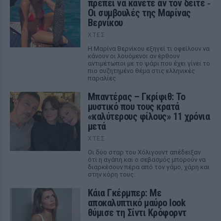
πρέπει να κάνετε αν τον δείτε ‑
Οι συμβουλές της Μαρίνας
Βερνίκου
ΧΤΕΣ
Η Μαρίνα Βερνίκου εξηγεί τι οφείλουν να
κάνουν οι λουόμενοι αν έρθουν
αντιμέτωποι με το ψάρι που έχει γίνει το
πιο συζητημένο θέμα στις ελληνικές
παραλίες
Μπαντέρας – Γκρίφιθ: Το
μυστικό που τους κρατά
«καλύτερους φίλους» 11 χρόνια
μετά
ΧΤΕΣ
Οι δύο σταρ του Χόλιγουντ απέδειξαν
ότι η αγάπη και ο σεβασμός μπορούν να
διαρκέσουν πέρα από τον γάμο, χάρη και
στην κόρη τους.
Κάια Γκέρμπερ: Με
αποκαλυπτικό μαύρο look
θύμισε τη Σίντι Κρόφορντ