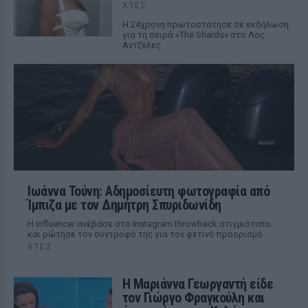
ΧΤΕΣ
Η 24χρονη πρωτοστάτησε σε εκδήλωση
για τη σειρά «The Shards» στο Λος
Αντζελες
Ιωάννα Τούνη: Αδημοσίευτη φωτογραφία από
Ίμπιζα με τον Δημήτρη Σπυριδωνίδη
Η influencer ανέβασε στο Instagram throwback στιγμιότυπο
και ρώτησε τον σύντροφό της για τον φετινό προορισμό
ΧΤΕΣ
Η Μαριάννα Γεωργαντή είδε
τον Γιώργο Φραγκούλη και