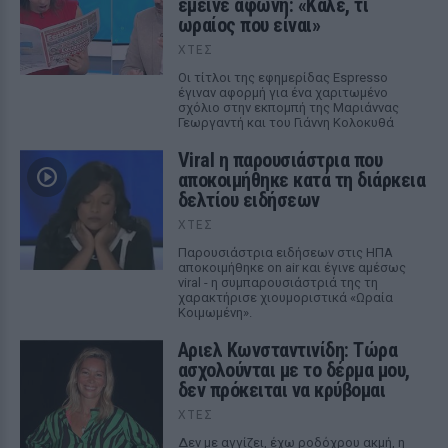
έμεινε άφωνη: «Καλέ, τι
ωραίος που είναι»
ΧΤΕΣ
Οι τίτλοι της εφημερίδας Espresso
έγιναν αφορμή για ένα χαριτωμένο
σχόλιο στην εκπομπή της Μαριάννας
Γεωργαντή και του Γιάννη Κολοκυθά
Viral η παρουσιάστρια που
αποκοιμήθηκε κατά τη διάρκεια
δελτίου ειδήσεων
ΧΤΕΣ
Παρουσιάστρια ειδήσεων στις ΗΠΑ
αποκοιμήθηκε on air και έγινε αμέσως
viral - η συμπαρουσιάστριά της τη
χαρακτήρισε χιουμοριστικά «Ωραία
Κοιμωμένη».
Αριελ Κωνσταντινίδη: Τώρα
ασχολούνται με το δέρμα μου,
δεν πρόκειται να κρύβομαι
ΧΤΕΣ
Δεν με αγγίζει, έχω ροδόχρου ακμή, η