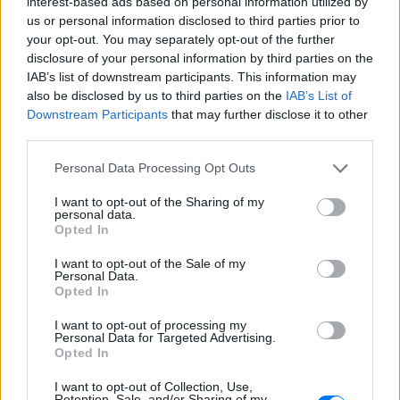
πρώτη φορά μετά από 4 χρόνια
interest-based ads based on personal information utilized by
– Η απίθανη μεταμόρφωσή της
us or personal information disclosed to third parties prior to
έγινε viral
your opt-out. You may separately opt-out of the further
disclosure of your personal information by third parties on the
ΠΡΙΝ 9 ΏΡΕΣ
IAB’s list of downstream participants. This information may
Ενώ φρόντιζε όλους τους άλλους...
also be disclosed by us to third parties on the
IAB’s List of
κανείς δεν φρόντισε για εκείνη
Downstream Participants
that may further disclose it to other
Χρήστος Δάντης: «Συνάδελφοι
third parties.
προσπαθούν να ξεχάσουν ότι
έγραψα το """"My Number
Personal Data Processing Opt Outs
One""""»
I want to opt-out of the Sharing of my
ΧΤΕΣ
personal data.
Opted In
Ο συνθέτης μίλησε ανοιχτά για την
αχαριστία που βιώνει στον χώρο της
μουσικής, 22 χρόνια μετά τη νίκη της
I want to opt-out of the Sale of my
Ελλάδας στη Eurovision.
Personal Data.
Opted In
Νεαρός στο λιμάνι του Πειραιά:
«Πάω διακοπές έναν μήνα» ‑ Η
I want to opt-out of processing my
Personal Data for Targeted Advertising.
απίθανη ατάκα στην κάμερα του
Opted In
MEGA
ΧΤΕΣ
I want to opt-out of Collection, Use,
Retention, Sale, and/or Sharing of my