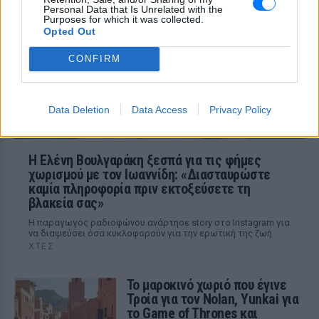
Η κάμερα της εκπομπής «Κοινωνία Ώρα
Personal Data that Is Unrelated with the
MEGA» κατέγραψε τη διασκεδαστική
Purposes for which it was collected.
στιγμή από το λιμάνι του Πειραιά, την
Opted Out
Παρασκευή 7 Αυγούστου.
CONFIRM
Data Deletion
Data Access
Privacy Policy
Η Ελένη Βουλγαράκη ξεσπά για τις φήμες
χωρισμού με τον Ιωαννίδη: «Διασταυρώστε
καμία πληροφορία πριν εκτοξεύσετε τη
βλακεία σας»
Η παραγωγός ραδιοφώνου ανάρτησε story στο Instagram για
να διαψεύσει όσα κυκλοφορούν για την ερωτική της ζωή
ΧΤΕΣ
Το μαροκινό χωριό που έγινε
Τροία για τον Nolan, Yunkai για
το Game of Thrones και