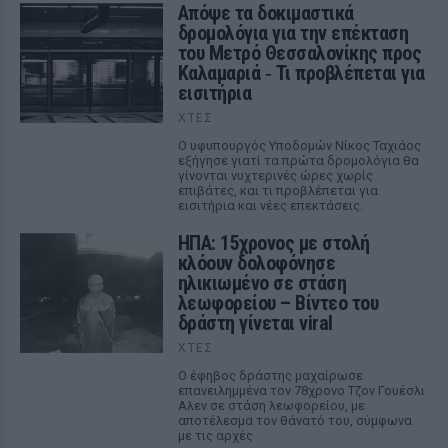
Απόψε τα δοκιμαστικά
δρομολόγια για την επέκταση
του Μετρό Θεσσαλονίκης προς
Καλαμαριά ‑ Τι προβλέπεται για
εισιτήρια
ΧΤΕΣ
Ο υφυπουργός Υποδομών Νίκος Ταχιάος
εξήγησε γιατί τα πρώτα δρομολόγια θα
γίνονται νυχτερινές ώρες χωρίς
επιβάτες, και τι προβλέπεται για
εισιτήρια και νέες επεκτάσεις.
ΗΠΑ: 15χρονος με στολή
κλόουν δολοφόνησε
ηλικιωμένο σε στάση
λεωφορείου – Βίντεο του
δράστη γίνεται viral
ΧΤΕΣ
Ο έφηβος δράστης μαχαίρωσε
επανειλημμένα τον 78χρονο Τζον Γουέσλι
Αλεν σε στάση λεωφορείου, με
αποτέλεσμα τον θάνατό του, σύμφωνα
με τις αρχές