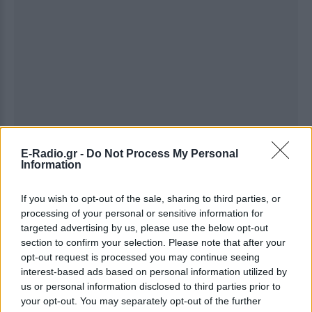
E-Radio.gr -
Do Not Process My Personal
Information
If you wish to opt-out of the sale, sharing to third parties, or
processing of your personal or sensitive information for
targeted advertising by us, please use the below opt-out
section to confirm your selection. Please note that after your
Ακολουθήστε το E-Radio.gr στο
Google News
opt-out request is processed you may continue seeing
και μάθετε πρώτοι
τα πιο hot νέα
.
interest-based ads based on personal information utilized by
us or personal information disclosed to third parties prior to
Για ακόμη περισσότερα
νέα
, μπείτε στην
ροή
your opt-out. You may separately opt-out of the further