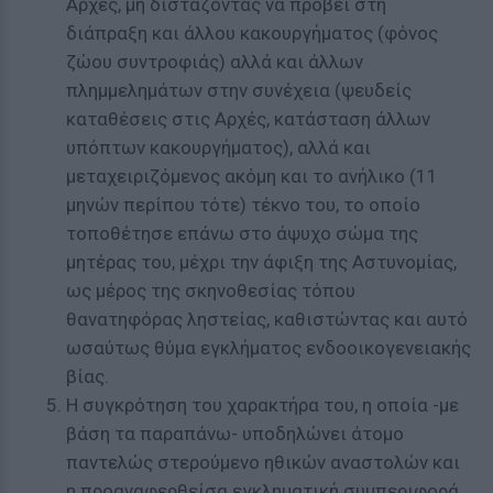
Αρχές, μη διστάζοντας να προβεί στη
διάπραξη και άλλου κακουργήματος (φόνος
ζώου συντροφιάς) αλλά και άλλων
πλημμελημάτων στην συνέχεια (ψευδείς
καταθέσεις στις Αρχές, κατάσταση άλλων
υπόπτων κακουργήματος), αλλά και
μεταχειριζόμενος ακόμη και το ανήλικο (11
μηνών περίπου τότε) τέκνο του, το οποίο
τοποθέτησε επάνω στο άψυχο σώμα της
μητέρας του, μέχρι την άφιξη της Αστυνομίας,
ως μέρος της σκηνοθεσίας τόπου
θανατηφόρας ληστείας, καθιστώντας και αυτό
ωσαύτως θύμα εγκλήματος ενδοοικογενειακής
βίας.
Η συγκρότηση του χαρακτήρα του, η οποία -με
βάση τα παραπάνω- υποδηλώνει άτομο
παντελώς στερούμενο ηθικών αναστολών και
η προαναφερθείσα εγκληματική συμπεριφορά