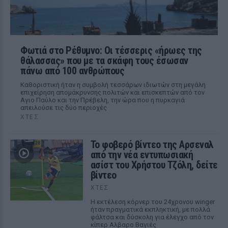
Φωτιά στο Ρέθυμνο: Οι τέσσερις «ήρωες της
θάλασσας» που με τα σκάφη τους έσωσαν
πάνω από 100 ανθρώπους
Καθοριστική ήταν η συμβολή τεσσάρων ιδιωτών στη μεγάλη
επιχείρηση απομάκρυνσης πολιτών και επισκεπτών από τον
Αγιο Παύλο και την Πρέβελη, την ώρα που η πυρκαγιά
απειλούσε τις δύο περιοχές
ΧΤΕΣ
Το φοβερό βίντεο της Αρσεναλ
από την νέα εντυπωσιακή
ασίστ του Χρήστου Τζόλη, δείτε
βίντεο
ΧΤΕΣ
Η εκτέλεση κόρνερ του 24χρονου winger
ήταν πραγματικά εκπληκτική, με πολλά
φάλτσα και δύσκολη για έλεγχο από τον
κίπερ Αλβαρο Βαγιές