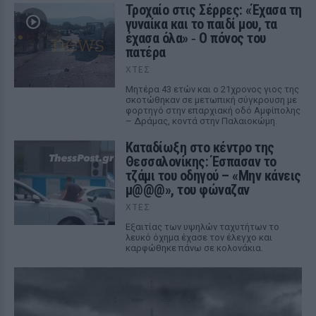
Τροχαίο στις Σέρρες: «Έχασα τη
γυναίκα και το παιδί μου, τα
έχασα όλα» ‑ Ο πόνος του
πατέρα
ΧΤΕΣ
Μητέρα 43 ετών και ο 21χρονος γιος της
σκοτώθηκαν σε μετωπική σύγκρουση με
φορτηγό στην επαρχιακή οδό Αμφίπολης
– Δράμας, κοντά στην Παλαιοκώμη.
Καταδίωξη στο κέντρο της
Θεσσαλονίκης: Έσπασαν το
τζάμι του οδηγού – «Μην κάνεις
μ@@@», του φώναζαν
ΧΤΕΣ
Εξαιτίας των υψηλών ταχυτήτων το
λευκό όχημα έχασε τον έλεγχο και
καρφώθηκε πάνω σε κολονάκια.