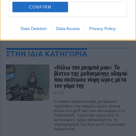
CONFIRM
Data Deletion
Data Access
Privacy Policy
ΔΕΙΤΕ ΕΠΙΣΗΣ
ΣΤΗΝ ΙΔΙΑ ΚΑΤΗΓΟΡΙΑ
«Θέλω τον μπαμπά μου»: Το
βίντεο της μεθυσμένης οδηγού
που σκότωσε νύφη ώρες μετά
τον γάμο της
ΧΤΕΣ
Η Jamie Lee Komoroski, με αλκοόλ
τριπλάσιο του νόμιμου ορίου, έπεσε
πάνω στο golf cart των νεόνυμφων στο
Folly Beach - τώρα νέο υλικό από το
αστυνομικό τμήμα αποκαλύπτει τη
συμπεριφορά της λίγο μετά τη μοιραία
σύγκρουση