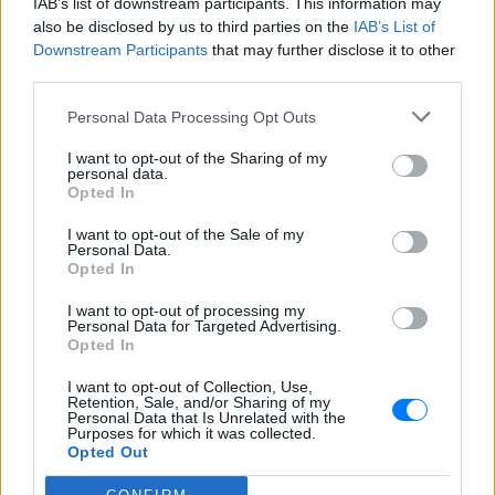
IAB’s list of downstream participants. This information may
οποία επιδεινώθηκε από τις ορμόνες της
also be disclosed by us to third parties on the
IAB’s List of
εγκυμοσύνης, ανέφερε η ηθοποιός
Downstream Participants
that may further disclose it to other
Μύκονος: Ιταλοί παρτάρουν σε
third parties.
έξαλλη κατάσταση μέσα σε...
βανάκι ‑ Η αντίδραση του
Personal Data Processing Opt Outs
οδηγού
I want to opt-out of the Sharing of my
ΣΉΜΕΡΑ
personal data.
Opted In
Στα πλάνα που δημοσιεύει το Mykonos
live TV, οι επιβάτες φαίνονται να
διασκεδάζουν με ιδιαίτερα έντονο
I want to opt-out of the Sale of my
τρόπο, χοροπηδώντας, τραγουδώντας
Personal Data.
και φωνάζοντας μέσα στο όχημα
Opted In
Η Μαρία Μενούνος φόρεσε
I want to opt-out of processing my
μπικίνι με τα χρώματα της
Personal Data for Targeted Advertising.
ελληνικής σημαίας
Opted In
ΣΉΜΕΡΑ
I want to opt-out of Collection, Use,
Retention, Sale, and/or Sharing of my
«Κάθε χρόνο η Ελλάδα μου χαρίζει κάτι
Personal Data that Is Unrelated with the
που δεν ήξερα ότι μου έλειπε» σημειώνει
Purposes for which it was collected.
η Μαρία Μενούνος στο post της
Opted Out