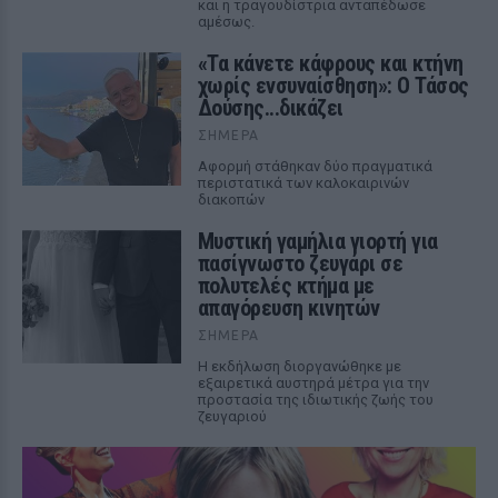
και η τραγουδίστρια ανταπέδωσε
αμέσως.
«Τα κάνετε κάφρους και κτήνη
χωρίς ενσυναίσθηση»: Ο Τάσος
Δούσης...δικάζει
ΣΉΜΕΡΑ
Αφορμή στάθηκαν δύο πραγματικά
περιστατικά των καλοκαιρινών
διακοπών
Μυστική γαμήλια γιορτή για
πασίγνωστο ζευγάρι σε
πολυτελές κτήμα με
απαγόρευση κινητών
ΣΉΜΕΡΑ
Η εκδήλωση διοργανώθηκε με
εξαιρετικά αυστηρά μέτρα για την
προστασία της ιδιωτικής ζωής του
ζευγαριού