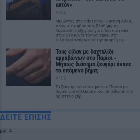
αυτόν»
ΧΤΕΣ
Μιλώντας στο vidcast του Θανάση Λάλα,
ο γνωστός ηθοποιός Βλαδίμηρος
Κυριακίδης εξήγησε γιατί δεν πιστεύει
στον Θεό και τι τον γοητεύει στη
φιλοσοφία γύρω από την ύπαρξή του.
Τους είδαν με δαχτυλίδι
αρραβώνων στο Παρίσι ‑
Μήπως διάσημο ζευγάρι έκανε
το επόμενο βήμα;
ΧΤΕΣ
Το ζευγάρι εντοπίστηκε στο Παρίσι με
βέρες του γαλλικού οίκου Boucheron στο
αριστερό χέρι
ΔΕΙΤΕ ΕΠΙΣΗΣ
par: 4