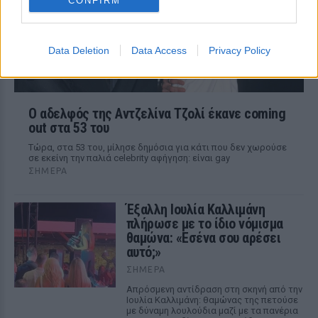
CONFIRM
Data Deletion
Data Access
Privacy Policy
Ο αδελφός της Αντζελίνα Τζολί έκανε coming
out στα 53 του
Τώρα, στα 53 του, μίλησε δημόσια για κάτι που δεν χωρούσε
σε εκείνη την παλιά celebrity αφήγηση: είναι gay
ΣΉΜΕΡΑ
Έξαλλη Ιουλία Καλλιμάνη
πλήρωσε με το ίδιο νόμισμα
θαμώνα: «Εσένα σου αρέσει
αυτό;»
ΣΉΜΕΡΑ
Απρόσμενη αντίδραση στη σκηνή από την
Ιουλία Καλλιμάνη: θαμώνας της πετούσε
με δύναμη λουλούδια μαζί με τα πανέρια