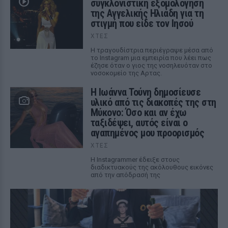
συγκλονιστική εξομολόγηση
της Αγγελικής Ηλιάδη για τη
στιγμή που είδε τον Ιησού
ΧΤΕΣ
Η τραγουδίστρια περιέγραψε μέσα από
το Instagram μια εμπειρία που λέει πως
έζησε όταν ο γιος της νοσηλευόταν στο
νοσοκομείο της Αρτας.
Η Ιωάννα Τούνη δημοσίευσε
υλικό από τις διακοπές της στη
Μύκονο: Όσο και αν έχω
ταξιδέψει, αυτός είναι ο
αγαπημένος μου προορισμός
ΧΤΕΣ
Η Instagrammer έδειξε στους
διαδικτυακούς της ακόλουθους εικόνες
από την απόδρασή της