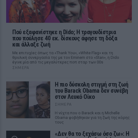
Πού εξαφανίστηκε η Dido; Η τραγουδίστρια
που πούλησε 40 εκ. δίσκους άφησε τη δόξα
και άλλαξε ζωή
Με επιτυχίες όπως τα «Thank You», «White Flag» και τη
θρυλική συνεργασία της με τον Eminem στο «Stan», η Dido
έγινε μία από τις μεγαλύτερες ποπ σταρ των 00s
ΣΉΜΕΡΑ
Η πιο δύσκολη στιγμή στη ζωή
του Barack Obama δεν συνέβη
στον Λευκό Οίκο
ΣΉΜΕΡΑ
Η νύχτα που ο Barack και η Michelle
Obama φοβήθηκαν για τη ζωή της κόρης
τους
«Δεν θα το ξεχάσω όσο ζω»: Η