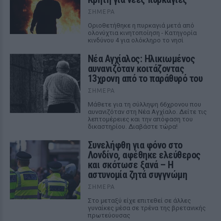
ΣΉΜΕΡΑ
Οριοθετήθηκε η πυρκαγιά μετά από
ολονύχτια κινητοποίηση - Κατηγορία
κινδύνου 4 για ολόκληρο το νησί
Νέα Αγχίαλος: Ηλικιωμένος
αυνανιζόταν κοιτάζοντας
13χρονη από το παράθυρό του
ΣΉΜΕΡΑ
Μάθετε για τη σύλληψη 66χρονου που
αυνανιζόταν στη Νέα Αγχίαλο. Δείτε τις
λεπτομέρειες και την απόφαση του
δικαστηρίου. Διαβάστε τώρα!
Συνελήφθη για φόνο στο
Λονδίνο, αφέθηκε ελεύθερος
και σκότωσε ξανά – Η
αστυνομία ζητά συγγνώμη
ΣΉΜΕΡΑ
Στο μεταξύ είχε επιτεθεί σε άλλες
γυναίκες μέσα σε τρένα της βρετανικής
πρωτεύουσας