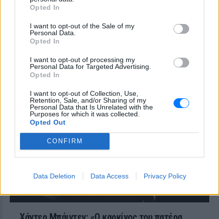
ύψος
Opted In
ΣΉΜΕΡΑ
I want to opt-out of the Sale of my
Personal Data.
Οι πρώτες πληροφορίες από την
ιατροδικαστική εξέταση
Opted In
Θρήνος για τον Λιονέλ Μέσι:
I want to opt-out of processing my
Πέθανε ο πατέρας του, Χόρχε
Personal Data for Targeted Advertising.
Opted In
ΣΉΜΕΡΑ
I want to opt-out of Collection, Use,
Στο πένθος έχει βυθιστεί η οικογένεια
Retention, Sale, and/or Sharing of my
του Λιονέλ Μέσι, με τον πατέρα του,
Personal Data that Is Unrelated with the
Χόρχε, να αφήνει την τελευταία του πνοή
Purposes for which it was collected.
σε ηλικία 68 ετών.
Opted Out
CONFIRM
Data Deletion
Data Access
Privacy Policy
Χάντερ Μπάιντεν: «Ο καρκίνος του πατέρα