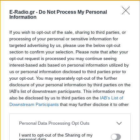
E-Radio.gr -
Do Not Process My Personal
ΔΕΙΤΕ ΕΠΙΣΗΣ
Information
ΣΤΗΝ ΙΔΙΑ ΚΑΤΗΓΟΡΙΑ
If you wish to opt-out of the sale, sharing to third parties, or
processing of your personal or sensitive information for
Σοκαριστικό βίντεο: Η στιγμή
targeted advertising by us, please use the below opt-out
που ο 14χρονος ανοίγει πυρ και
section to confirm your selection. Please note that after your
σκορπάει τον θάνατο σε
opt-out request is processed you may continue seeing
σχολείο στη Ταϊλάνδη
interest-based ads based on personal information utilized by
us or personal information disclosed to third parties prior to
ΣΉΜΕΡΑ
your opt-out. You may separately opt-out of the further
«Θέρισε» πέντε καθηγητές και ένα
disclosure of your personal information by third parties on the
12χρονο κοριτσάκι, ενώ νωρίτερα είχε
σκοτώσει τον παππού και τη γιαγιά του -
IAB’s list of downstream participants. This information may
Περισσότερα από 20 άτομα
also be disclosed by us to third parties on the
IAB’s List of
τραυματίστηκαν από την επίθεση, οι 10
Downstream Participants
that may further disclose it to other
σε κρίσιμη κατάσταση - Ο ανήλικος
δράστης αυτοκτόνησε μετά την ένοπλη
third parties.
επίθεση
Personal Data Processing Opt Outs
Θρίλερ στον Λυκαβηττό: Σε
57χρονη γυναίκα ανήκει η
I want to opt-out of the Sharing of my
σορός ‑ Πιθανότατα έπεσε από
personal data.