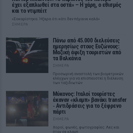
έχει εξαπλωθεί στα οστά» – Η χάρη, ο εθισμός
και το ντιμπέιτ
«Σοκαρίστηκα. Ήξερα ότι κάτι δεν πήγαινε καλά»
ΣΉΜΕΡΑ
Πάνω από 45.000 διελεύσεις
ημερησίως στους Ευζώνους:
Μαζική άφιξη τουριστών από
τα Βαλκάνια
ΣΉΜΕΡΑ
Προσωρινή αναστολή των βιομετρικών
ελέγχων για να επισπευστεί η διέλευση
των ταξιδιωτών
Μύκονος: Ιταλοί τουρίστες
έκαναν «κλαμπ» βανάκι transfer
‑ Αντιδράσεις για το ξέφρενο
πάρτι
ΣΉΜΕΡΑ
Χοροί, φωνές, φωτογραφίες: Λες και
ήταν σε κλαμπ