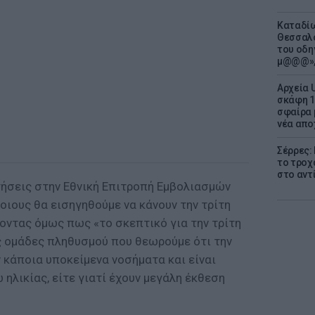
Καταδίω
Θεσσαλο
του οδη
μ@@@»,
Αρχεία 
σκάφη 1
σφαίρα 
νέα απο
Σέρρες:
το τροχ
στο αντ
τήσεις στην Εθνική Επιτροπή Εμβολιασμών
ποιους θα εισηγηθούμε να κάνουν την τρίτη
ζοντας όμως πως «το σκεπτικό για την τρίτη
 ομάδες πληθυσμού που θεωρούμε ότι την
ν κάποια υποκείμενα νοσήματα και είναι
 ηλικίας, είτε γιατί έχουν μεγάλη έκθεση