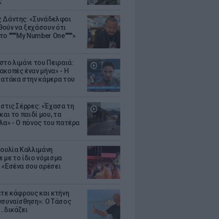
ς
 Δάντης: «Συνάδελφοι
ούν να ξεχάσουν ότι
ο """"My Number One""""»
στο λιμάνι του Πειραιά:
ακοπές έναν μήνα» - Η
 ατάκα στην κάμερα του
 στις Σέρρες: «Έχασα τη
και το παιδί μου, τα
λα» - Ο πόνος του πατέρα
Ιουλία Καλλιμάνη
 με το ίδιο νόμισμα
 «Εσένα σου αρέσει
ετε κάφρους και κτήνη
νσυναίσθηση»: Ο Τάσος
..δικάζει