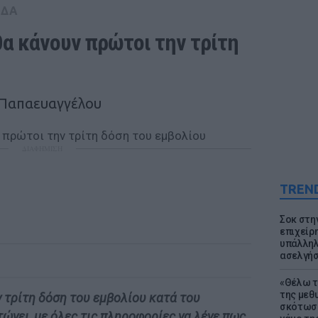
ΑΔΑ
α κάνουν πρώτοι την τρίτη 
 Παπαευαγγέλου
ΔΙΑΦΗΜΙΣΗ
TREN
Σοκ στη
επιχείρ
υπάλληλ
ασελγήσ
«Θέλω τ
της μεθ
 τρίτη δόση του εμβολίου κατά του
σκότωσε
ώνει, με όλες τις πληροφορίες να λένε πως