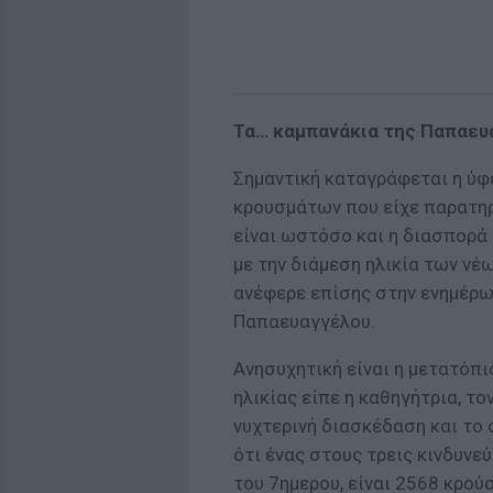
Τα… καμπανάκια της Παπαευ
Σημαντική καταγράφεται η ύ
κρουσμάτων που είχε παρατηρ
είναι ωστόσο και η διασπορά 
με την διάμεση ηλικία των νέ
ανέφερε επίσης στην ενημέρωσ
Παπαευαγγέλου.
Ανησυχητική είναι η μετατόπ
ηλικίας είπε η καθηγήτρια, το
νυχτερινή διασκέδαση και το 
ότι ένας στους τρεις κινδυνεύ
του 7ημερου, είναι 2568 κρού