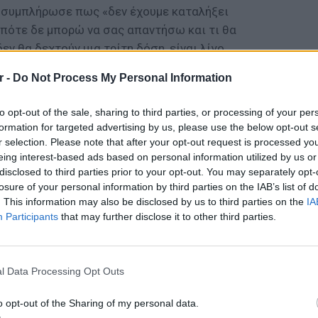
, συμπλήρωσε πως «δεν έχουμε καταλήξει
οπότε δε μπορώ να σας απαντήσω και τι θα
εν θα δεχτούν μια τρίτη δόση, είναι λίγο
r -
Do Not Process My Personal Information
εισήγηση για τρίτη δόση εμβολίου δεν θα
to opt-out of the sale, sharing to third parties, or processing of your per
- στον γενικό πληθυσμό, αλλά σε
formation for targeted advertising by us, please use the below opt-out s
λιτών.
r selection. Please note that after your opt-out request is processed y
eing interest-based ads based on personal information utilized by us or
ΔΙΑΦΗΜΙΣΗ
disclosed to third parties prior to your opt-out. You may separately opt-
losure of your personal information by third parties on the IAB’s list of
. This information may also be disclosed by us to third parties on the
IA
Participants
that may further disclose it to other third parties.
ΕΙΔΗΣΕΙ
Θερμοπ
εξοικον
l Data Processing Opt Outs
την πο
o opt-out of the Sharing of my personal data.