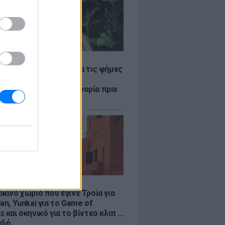
LE
η Βουλγαράκη ξεσπά για τις φήμες
ού με τον Ιωαννίδη:
αυρώστε καμία πληροφορία πριν
ύσετε τη βλακεία σας»
LE
κινό χωριό που έγινε Τροία για
an, Yunkai για το Game of
 και σκηνικό για το βίντεο κλιπ ...
νδή