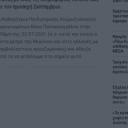
γάμο τη
ει τον προσεχή Σεπτέμβριο.
Χρήστος
προσπαθ
η Καθηγήτρια Παιδιατρικής Λοιμωξιολογίας
έγραψα τ
πειρογνωμόνων Βάνα Παπαευαγγέλου στην
έμπτης, 22.07.2021 (σ.σ. κατά την οποία ο
Νεαρός 
στα μέτρα της Μυκόνου και στις αλλαγές με
«Πάω δι
απίθανη
νεμβολίαστους εργαζομένους) και έδειξε
MEGA
από το να φτάσουμε στο σημείο αυτό.
Τροχαίο
γυναίκα 
ΔΙΑΦΗΜΙΣΗ
έχασα ό
Έξαλλη 
πλήρωσε
θαμώνα:
αυτό;»
«Τα κάν
χωρίς ε
Δούσης.