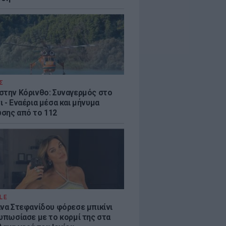
Σ
στην Κόρινθο: Συναγερμός στο
 - Εναέρια μέσα και μήνυμα
σης από το 112
LE
άνα Στεφανίδου φόρεσε μπικίνι
τυπωσίασε με το κορμί της στα