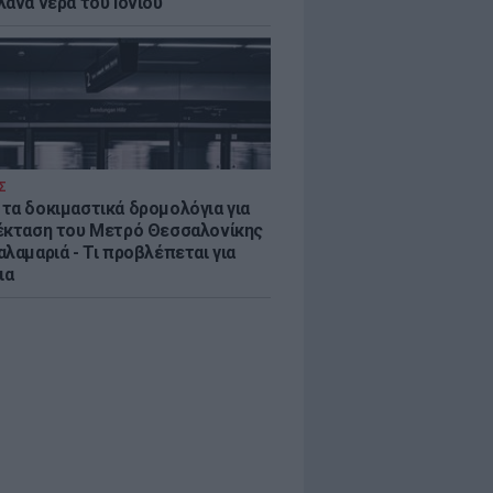
λανα νερά του Ιονίου
Σ
τα δοκιμαστικά δρομολόγια για
έκταση του Μετρό Θεσσαλονίκης
λαμαριά - Τι προβλέπεται για
ια