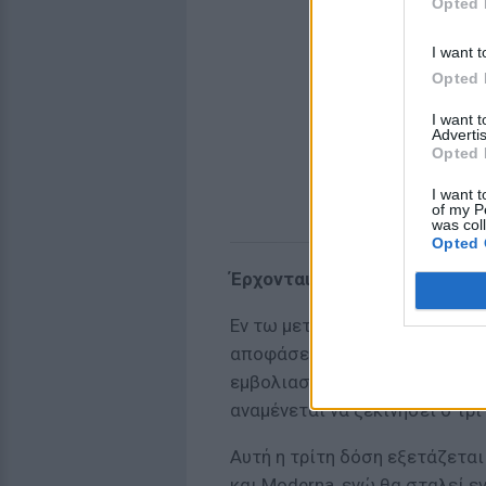
Opted 
I want t
Opted 
I want 
Advertis
Opted 
I want t
of my P
was col
Opted 
Έρχονται SMS για τρίτη δόσ
Εν τω μεταξύ, τις επόμενες η
αποφάσεις της Επιτροπής Εμβ
εμβολιασμού και τον Σεπτέμβ
αναμένεται να ξεκινήσει ο τρί
Αυτή η τρίτη δόση εξετάζεται 
και Moderna, ενώ θα σταλεί ε