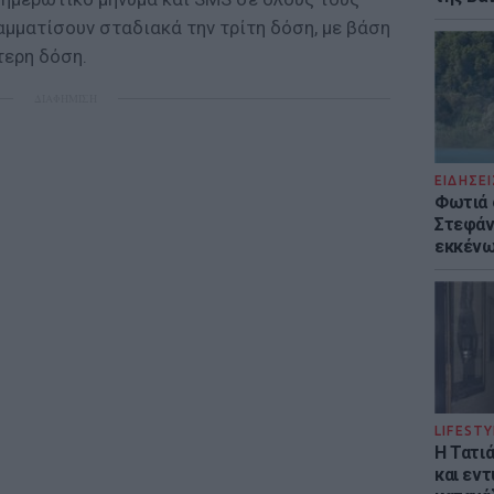
μματίσουν σταδιακά την τρίτη δόση, με βάση
τερη δόση.
ΔΙΑΦΗΜΙΣΗ
ΕΙΔΗΣΕΙ
Φωτιά 
Στεφάνι
εκκένω
LIFESTY
Η Τατι
και εν