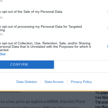
In
o opt-out of the Sale of my Personal Data.
In
to opt-out of processing my Personal Data for Targeted
LIFESTY
ing.
Η Ελέν
In
χωρισμ
«Διαστ
o opt-out of Collection, Use, Retention, Sale, and/or Sharing
ersonal Data that Is Unrelated with the Purposes for which it
εκτοξε
lected.
Out
η από Σεπτέμβριο
CONFIRM
μέρες αναμένεται να κλειδώσουν οι
ολιασμού σχετικά με την τρίτη δόση
Data Deletion
Data Access
Privacy Policy
ριο σύμφωνα με ρεπορτάζ του Star
LIFESTY
τος κύκλος.
Το μαρο
τον Nol
να γίνει μόνο με εμβόλια MRNA, δηλαδή Pfizer
Thrones
της Βα
νημερωτικό μήνυμα και SMS σε όλους τους