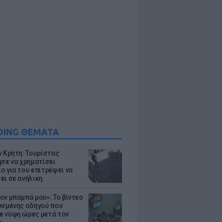
DING ΘΕΜΑΤΑ
ν Κρήτη: Τουρίστας
ησε να χρηματίσει
ο για του επιτρέψει να
ει σε ανήλικη
ον μπαμπά μου»: Το βίντεο
υσμένης οδηγού που
 νύφη ώρες μετά τον