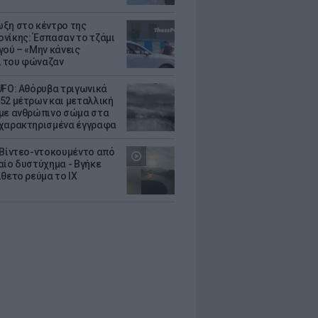
ξη στο κέντρο της
νίκης: Έσπασαν το τζάμι
γού – «Μην κάνεις
 του φώναζαν
UFO: Αθόρυβα τριγωνικά
52 μέτρων και μεταλλική
με ανθρώπινο σώμα στα
χαρακτηρισμένα έγγραφα
 Βίντεο-ντοκουμέντο από
αίο δυστύχημα - Βγήκε
ίθετο ρεύμα το ΙΧ