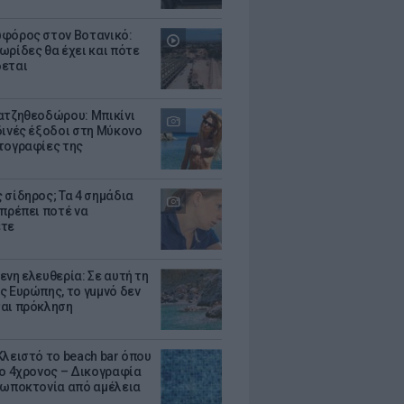
φόρος στον Βοτανικό:
ωρίδες θα έχει και πότε
εται
ατζηθεοδώρου: Μπικίνι
δινές έξοδοι στη Μύκονο
τογραφίες της
 σίδηρος; Τα 4 σημάδια
 πρέπει ποτέ να
ετε
ενη ελευθερία: Σε αυτή τη
ς Ευρώπης, το γuμνό δεν
αι πρόκληση
Κλειστό το beach bar όπου
 ο 4χρονος – Δικογραφία
ρωποκτονία από αμέλεια