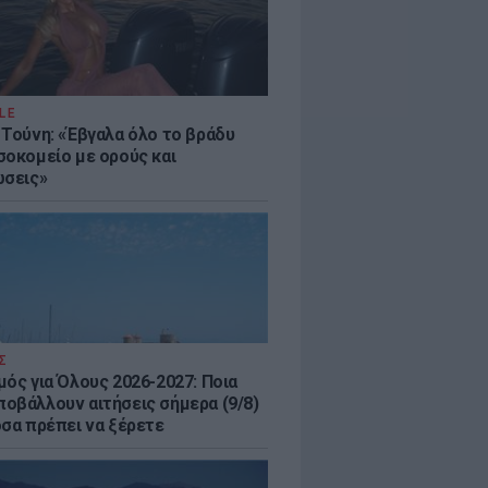
LE
 Τούνη: «Έβγαλα όλο το βράδυ
σοκομείο με ορούς και
ώσεις»
Σ
μός για Όλους 2026-2027: Ποια
οβάλλουν αιτήσεις σήμερα (9/8)
όσα πρέπει να ξέρετε