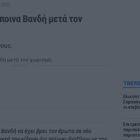
LOID
οινα Βανδή μετά τον 
ous;
ΔΙΑΦΗΜΙΣΗ
TREN
Ελικόπτ
Σαρακήν
οι επιβ
Επιτρέπ
περιπολι
Βανδή να έχει βρει τον έpωτα σε νέο
περισσό
ετά την είδηση ότι παίρνει διαζύγιο με τον