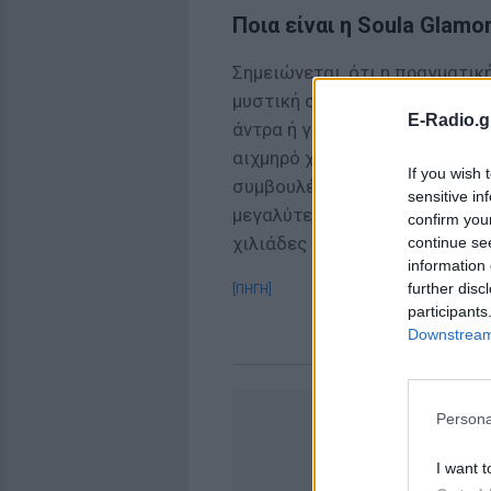
Ποια είναι η Soula Glamo
Σημειώνεται, ότι η πραγματικ
μυστική σαν φαραωνικό μυστικ
E-Radio.g
άντρα ή γυναίκα, που ακριβώς 
αιχμηρό χιούμορ, οι ειλικρινε
If you wish 
συμβουλές της σε νεαρότερους
sensitive in
μεγαλύτερες ινφλούενσερ τη
confirm you
χιλιάδες φίλους.
continue se
information 
further disc
[ΠΗΓΗ]
participants
Downstream 
Persona
I want t