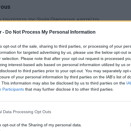
rous
ή ταυτότητα της Soula Glamorous, κρατείται
ό. Κανείς δεν γνωρίζει αν πρόκειται για
r -
Do Not Process My Personal Information
μένει και με τι ασχολείται. Ωστόσο, το
ίς απαντήσεις της, αλλά και οι αδελφικές
to opt-out of the sale, sharing to third parties, or processing of your per
 follower την έχουν αναδείξει σε μια από τις
formation for targeted advertising by us, please use the below opt-out s
ς χώρας που μετρά περισσότερους από 416
r selection. Please note that after your opt-out request is processed y
eing interest-based ads based on personal information utilized by us or
disclosed to third parties prior to your opt-out. You may separately opt-
losure of your personal information by third parties on the IAB’s list of
. This information may also be disclosed by us to third parties on the
IA
Participants
that may further disclose it to other third parties.
ΔΙΑΦΗΜΙΣΗ
ΕΙΔΗΣΕΙ
Ισραηλ
Ελλάδα:
l Data Processing Opt Outs
λόγω 
o opt-out of the Sharing of my personal data.