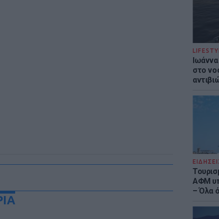
LIFESTY
Ιωάννα
στο νο
αντιβι
ΕΙΔΗΣΕΙ
Τουρισ
ΑΦΜ υπ
– Όλα 
ΡΙΑ