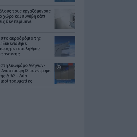
όλους τους εργαζόμενους
ο χώρο και συνέβη κάτι
είς δεν περίμενε
 στο αεροδρόμιο της
: Εκκενώθηκε
φος με τσουλήθρες
ς ανάγκης
 στη λεωφόρο Αθηνών-
: Αναστροφή ΙΧ συνέτριψε
της ΔΙΑΣ - Δύο
ικοί τραυματίες