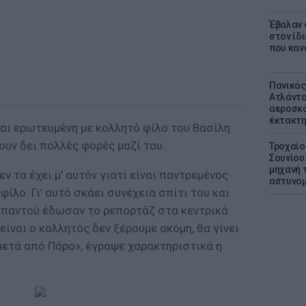
Έβαλαν 
στον ίδι
που καν
Πανικός
Ατλάντα
αεροσκά
έκτακτη
αι ερωτευμένη με κολλητό φίλο του Βασίλη
χουν δει πολλές φορές μαζί του.
Τροχαίο
Σουνίου
μηχανή 
εν τα έχει μ’ αυτόν γιατί είναι παντρεμένος
αστυνομ
φίλο. Γι’ αυτό σκάει συνέχεια σπίτι του και
ι παντού έδωσαν το ρεπορτάζ στα κεντρικά
είναι ο κολλητός δεν ξέρουμε ακόμη, θα γίνει
μετά από Πάρο», έγραψε χαρακτηριστικά η