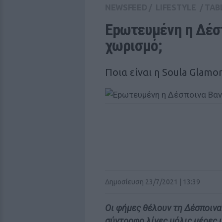
NEWSFEED
/
LIFESTYLE
/
TAB
Εpωτευμένη η Δέσπ
χωρισμό;
Ποια είναι η Soula Glamor
Δημοσίευση 23/7/2021 | 13:39
Οι φήμες θέλουν τη Δέσποινα 
σύντροφο λίγες μόλις μέρες μ