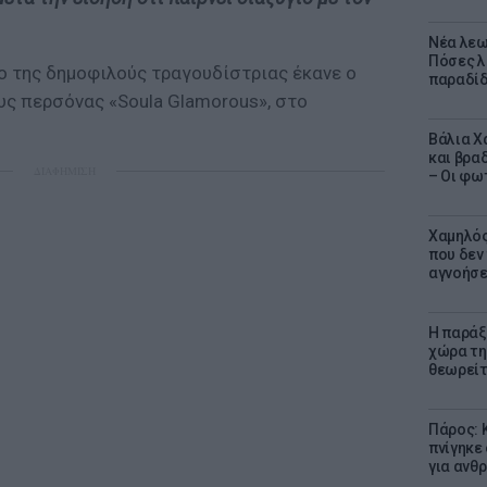
Νέα λεω
Πόσες λ
ο της δημοφιλούς τραγουδίστριας έκανε ο
παραδίδ
ς περσόνας «Soula Glamorous», στο
Βάλια Χ
και βρα
ΔΙΑΦΗΜΙΣΗ
– Οι φω
Χαμηλός
που δεν
αγνοήσ
Η παράξ
χώρα τη
θεωρείτ
Πάρος: 
πνίγηκε
για ανθ