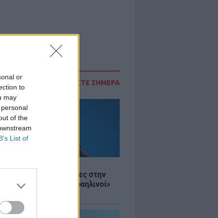
sonal or
ΔΙΑΒΑΣΤΕ ΣΗΜΕΡΑ
ection to
ou may
 personal
out of the
 downstream
B’s List of
Σ
ινό ΥΠΕΞ προς τουρίστες στην
 «Κρύψτε ότι είστε Ισραηλινοί»
διαδηλώσεων