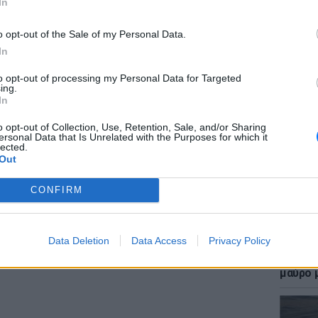
In
o opt-out of the Sale of my Personal Data.
In
to opt-out of processing my Personal Data for Targeted
ΕΙΔΗΣΕΙ
ing.
Επίθεσ
gr στο
Google News
και μάθετε πρώτοι
τα
In
χτύπησ
καταγγ
o opt-out of Collection, Use, Retention, Sale, and/or Sharing
ersonal Data that Is Unrelated with the Purposes for which it
lected.
έματα για
Μόδα
,
Ομορφιά
,
Σχέσεις
και
Out
ink.gr
!
CONFIRM
r και στο Instagram
ΔΙΑΦΗΜΙΣΗ
Data Deletion
Data Access
Privacy Policy
LIFESTY
Η Γαρυ
μαύρο μ