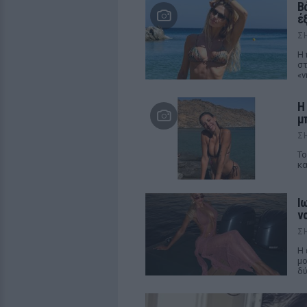
Β
έ
Σ
Η 
στ
«ν
Η
μπ
Σ
Το
κα
Ι
ν
Σ
Η 
μο
δύ