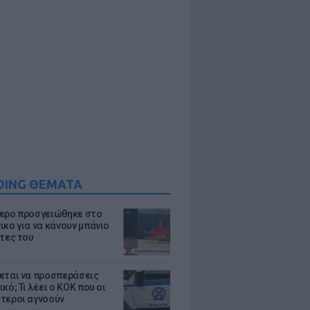
DING ΘΕΜΑΤΑ
ερο προσγειώθηκε στο
ικο για να κάνουν μπάνιο
άτες του
εται να προσπεράσεις
κό; Τι λέει ο ΚΟΚ που οι
τεροι αγνοούν