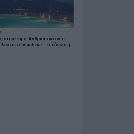
Σ
ς στην Πάρο: Ανθρωποκτονία
λεια στο beach bar - Τι έδειξε η