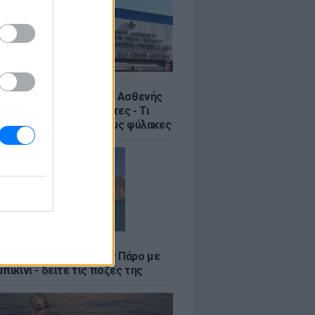
Σ
η στον Ερυθρό Σταυρό: Ασθενής
ε νοσηλεύτρια σε πόρτες - Τι
έλλει η ΠΟΕΔΗΝ για τους φύλακες
LE
φαλλιά Καληφώνη στην Πάρο με
πικίνι - δείτε τις πόζες της