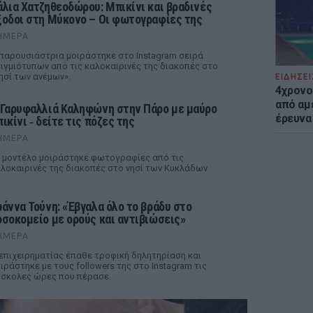
άλια Χατζηθεοδώρου: Μπικίνι και βραδινές
ξοδοι στη Μύκονο – Οι φωτογραφίες της
ΉΜΕΡΑ
παρουσιάστρια μοιράστηκε στο Instagram σειρά
ιγμιότυπων από τις καλοκαιρινές της διακοπές στο
ησί των ανέμων».
ΕΙΔΗΣΕΙ
4χρονο
από αμέ
 Γαρυφαλλιά Καληφώνη στην Πάρο με μαύρο
έρευνα
ικίνι ‑ δείτε τις πόζες της
ΉΜΕΡΑ
 μοντέλο μοιράστηκε φωτογραφίες από τις
λοκαιρινές της διακοπές στο νησί των Κυκλάδων
ωάννα Τούνη: «Έβγαλα όλο το βράδυ στο
οσοκομείο με ορούς και αντιβιώσεις»
ΉΜΕΡΑ
επιχειρηματίας έπαθε τροφική δηλητηρίαση και
ιράστηκε με τους followers της στο Instagram τις
σκολες ώρες που πέρασε.