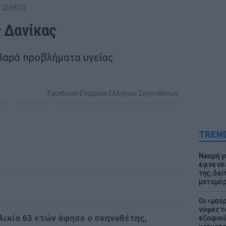
ΤΙΣΜΟΣ
 Δανίκας
αρά προβλήματα υγείας
Facebook-Εταιρεία Ελλήνων Σκηνοθετών
ΔΙΑΦΗΜΙΣΗ
TREN
Νεαρή γ
έγινε vi
της, δε
μεταμό
Οι «μαύ
νύφες τ
ηλικία 63 ετών άφησε ο σκηνοθέτης,
εξαφανί