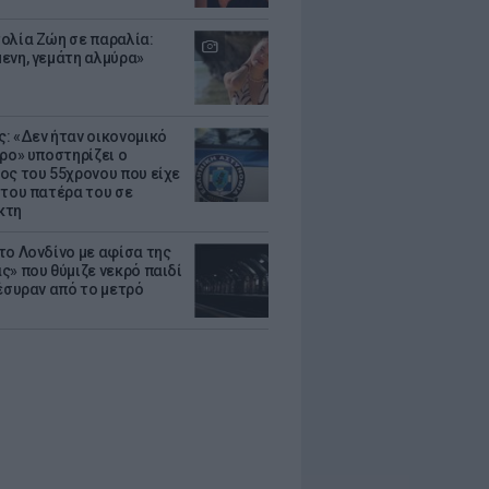
ολία Ζώη σε παραλία:
ενη, γεμάτη αλμύρα»
: «Δεν ήταν οικονομικό
τρο» υποστηρίζει ο
ος του 55χρονου που είχε
 του πατέρα του σε
κτη
το Λονδίνο με αφίσα της
ς» που θύμιζε νεκρό παιδί
πέσυραν από το μετρό