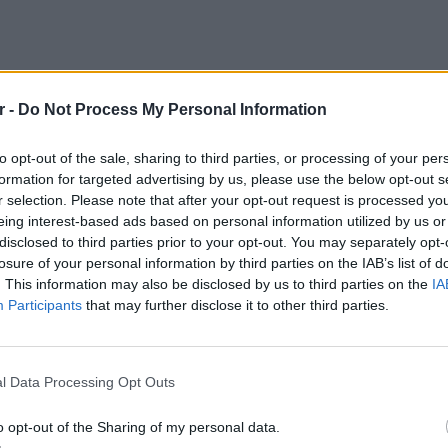
r -
Do Not Process My Personal Information
to opt-out of the sale, sharing to third parties, or processing of your per
formation for targeted advertising by us, please use the below opt-out s
r selection. Please note that after your opt-out request is processed y
eing interest-based ads based on personal information utilized by us or
disclosed to third parties prior to your opt-out. You may separately opt-
losure of your personal information by third parties on the IAB’s list of
. This information may also be disclosed by us to third parties on the
IA
Participants
that may further disclose it to other third parties.
άδα του Νομού Ηλείας. Στα 1979, κι ενώ ήταν
LIFESTY
 Γεωπονικής Σχολής του Α.Π.Θ., έφυγε για το
Πέρεζ Χ
l Data Processing Opt Outs
την Veme section (Θρησκευτικές Eπιστήμες)
μετά το
 Εtudes και στο εκεί Εργαστήριο
o opt-out of the Sharing of my personal data.
, κάτω από τη διεύθυνση του Jean Rouche