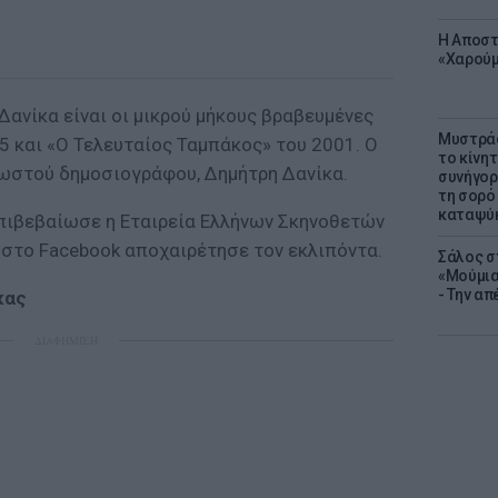
Η Αποστ
«Χαρούμ
Δανίκα είναι οι μικρού μήκους βραβευμένες
Μυστράς
5 και «Ο Τελευταίος Ταμπάκος» του 2001. Ο
το κίνη
ωστού δημοσιογράφου, Δημήτρη Δανίκα.
συνήγορ
τη σορό
καταψύ
επιβεβαίωσε η Εταιρεία Ελλήνων Σκηνοθετών
ση στο Facebook αποχαιρέτησε τον εκλιπόντα.
Σάλος σ
«Μούμια
- Την α
κας
ΔΙΑΦΗΜΙΣΗ