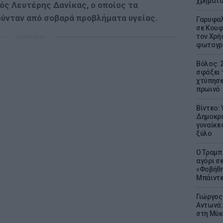
χρήματ
ς Λευτέρης Δανίκας, ο οποίος τα
ύνταν από σοβαρά προβλήματα υγείας.
Γαρυφαλ
σε Κουφ
τον Χρή
ΔΙΑΦΗΜΙΣΗ
φωτογρ
Βόλος: 
σφάξει 
χτύπησε
πρωινό
Βίντεο:
Δημοκρα
γυναίκε
ξύλο
Ο Τραμπ
αγόρι σ
«Φοβήθη
Μπάιντε
Γιώργος
Αντωνά:
στη Μύκ