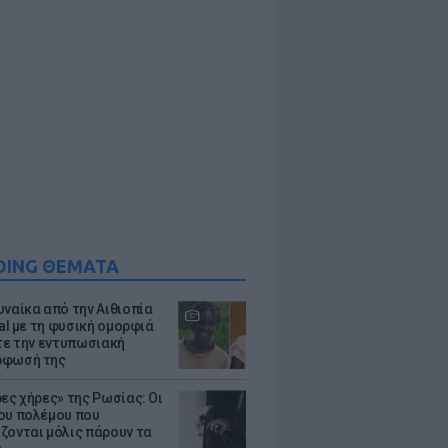
DING ΘΕΜΑΤΑ
υναίκα από την Αιθιοπία
ral με τη φυσική ομορφιά
ίτε την εντυπωσιακή
ρφωσή της
ρες χήρες» της Ρωσίας: Οι
ου πολέμου που
ζονται μόλις πάρουν τα