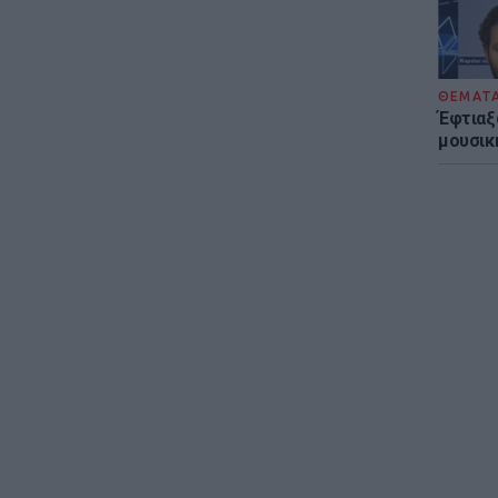
ΘΕΜΑΤ
Έφτιαξ
μουσική