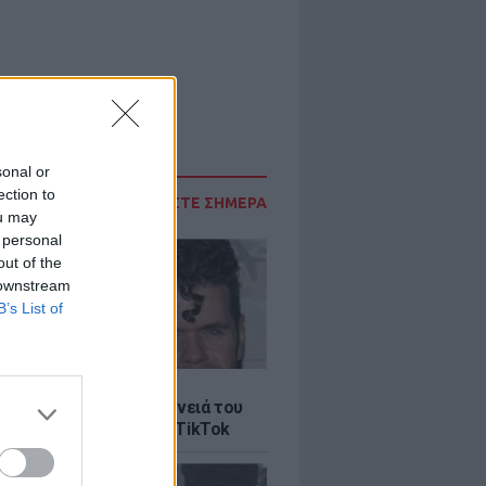
sonal or
ection to
ΔΙΑΒΑΣΤΕ ΣΗΜΕΡΑ
ou may
 personal
out of the
 downstream
B’s List of
LE
ίλτον: Τι λέει η οικογένειά του
 σοκαριστικό live στο TikTok