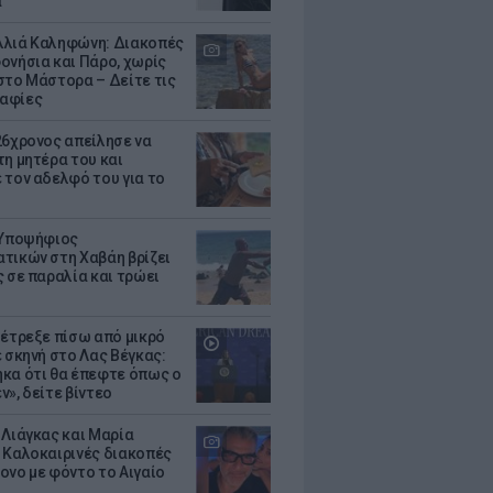
α
λιά Καληφώνη: Διακοπές
ονήσια και Πάρο, χωρίς
στο Μάστορα – Δείτε τις
αφίες
26χρονος απείλησε να
τη μητέρα του και
 τον αδελφό του για το
 Υποψήφιος
τικών στη Χαβάη βρίζει
ς σε παραλία και τρώει
 έτρεξε πίσω από μικρό
ε σκηνή στο Λας Βέγκας:
κα ότι θα έπεφτε όπως ο
ν», δείτε βίντεο
 Λιάγκας και Μαρία
 Καλοκαιρινές διακοπές
ονο με φόντο το Αιγαίο