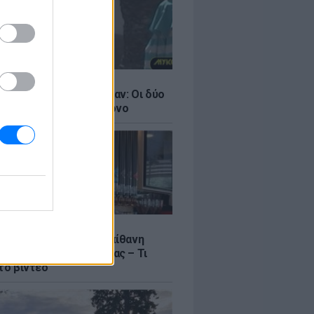
LE
ντάνα και Νικόλ Κίντμαν: Οι δύο
ου Χόλιγουντ στη Μύκονο
LE
γος Μανίκας έστησε απίθανη
σε υπάλληλο καφετέριας – Τι
το βίντεο