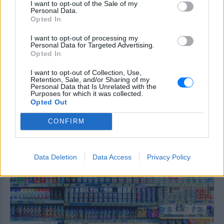
αυνανιζόταν κοιτάζοντας
I want to opt-out of the Sale of my
Personal Data.
13χρονη από το παράθυρό του
Opted In
ΠΡΙΝ 9 ΏΡΕΣ
I want to opt-out of processing my
Μάθετε για τη σύλληψη 66χρονου που
Personal Data for Targeted Advertising.
αυνανιζόταν στη Νέα Αγχίαλο. Δείτε τις
Opted In
λεπτομέρειες και την απόφαση του
δικαστηρίου. Διαβάστε τώρα!
I want to opt-out of Collection, Use,
Συνελήφθη για φόνο στο
Retention, Sale, and/or Sharing of my
Personal Data that Is Unrelated with the
Λονδίνο, αφέθηκε ελεύθερος
Purposes for which it was collected.
και σκότωσε ξανά – Η
Opted Out
αστυνομία ζητά συγγνώμη
CONFIRM
ΠΡΙΝ 9 ΏΡΕΣ
Στο μεταξύ είχε επιτεθεί σε άλλες
γυναίκες μέσα σε τρένα της βρετανικής
πρωτεύουσας
Data Deletion
Data Access
Privacy Policy