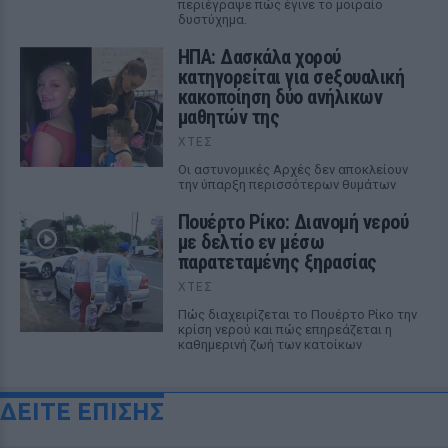
περιέγραψε πώς έγινε το μοιραίο
δυστύχημα.
ΗΠΑ: Δασκάλα χορού
κατηγορείται για σeξουαλική
κακοποίηση δύο ανήλικων
μαθητών της
ΧΤΕΣ
Οι αστυνομικές Αρχές δεν αποκλείουν
την ύπαρξη περισσότερων θυμάτων
Πουέρτο Ρίκο: Διανομή νερού
με δελτίο εν μέσω
παρατεταμένης ξηρασίας
ΧΤΕΣ
Πώς διαχειρίζεται το Πουέρτο Ρίκο την
κρίση νερού και πώς επηρεάζεται η
καθημερινή ζωή των κατοίκων
ΔΕΙΤΕ ΕΠΙΣΗΣ