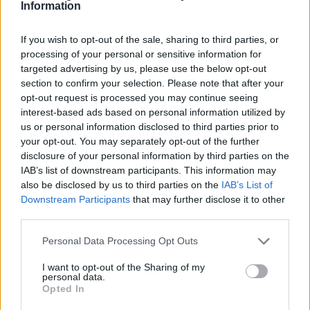
Information
If you wish to opt-out of the sale, sharing to third parties, or
processing of your personal or sensitive information for
targeted advertising by us, please use the below opt-out
section to confirm your selection. Please note that after your
ΔΕΙΤΕ ΕΠΙΣΗΣ
opt-out request is processed you may continue seeing
interest-based ads based on personal information utilized by
us or personal information disclosed to third parties prior to
ΣΤΗΝ ΙΔΙΑ ΚΑΤΗΓΟΡΙΑ
your opt-out. You may separately opt-out of the further
disclosure of your personal information by third parties on the
Φωτιά στα Αχλάδια Σητείας: Σε
IAB’s list of downstream participants. This information may
πλήρη εξέλιξη η πυρκαγιά στην
also be disclosed by us to third parties on the
IAB’s List of
Κρήτη
Downstream Participants
that may further disclose it to other
third parties.
ΠΡΙΝ 9 ΏΡΕΣ
Μεγάλη επιχείρηση κατάσβεσης
Personal Data Processing Opt Outs
εκτυλίσσεται από τα βαθιά της νύχτας
της Παρασκευής 7/8 στη Σητεία
Λασιθίου, όπου ξέσπασε πυρκαγιά στην
I want to opt-out of the Sharing of my
τοποθεσία Αχλάδια.
personal data.
Opted In
Νέα Αγχίαλος: Ηλικιωμένος