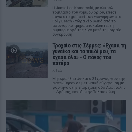
Η Jamie Lee Komoroski, με αλκοόλ
τριπλάσιο του νόμιμου ορίου, έπεσε
πάνω στο golf cart των νεόνυμφων στο
Folly Beach - τώρα νέο υλικό από το
αστυνομικό τμήμα αποκαλύπτει τη
συμπεριφορά της λίγο μετά τη μοιραία
σύγκρουση
Τροχαίο στις Σέρρες: «Έχασα τη
γυναίκα και το παιδί μου, τα
έχασα όλα» ‑ Ο πόνος του
πατέρα
ΧΤΕΣ
Μητέρα 43 ετών και ο 21χρονος γιος της
σκοτώθηκαν σε μετωπική σύγκρουση με
φορτηγό στην επαρχιακή οδό Αμφίπολης
– Δράμας, κοντά στην Παλαιοκώμη.