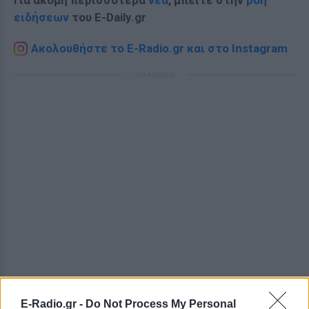
Για ακόμη περισσότερα
νέα
, μπείτε στην
ροή
ειδήσεων
του E-Daily.gr
Ακολουθήστε το E-Radio.gr και στο Instagram
ΔΙΑΦΗΜΙΣΗ
E-Radio.gr -
Do Not Process My Personal