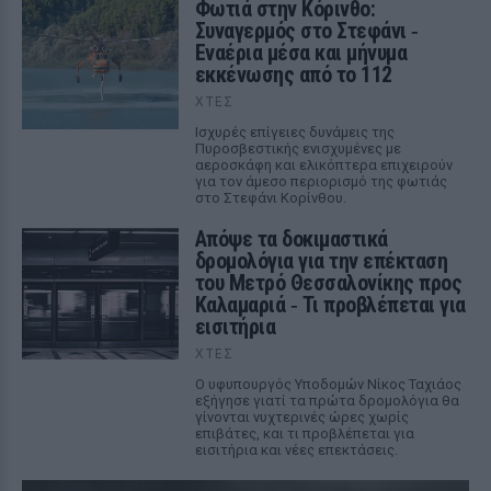
Φωτιά στην Κόρινθο:
Συναγερμός στο Στεφάνι ‑
Εναέρια μέσα και μήνυμα
εκκένωσης από το 112
ΧΤΕΣ
Ισχυρές επίγειες δυνάμεις της
Πυροσβεστικής ενισχυμένες με
αεροσκάφη και ελικόπτερα επιχειρούν
για τον άμεσο περιορισμό της φωτιάς
στο Στεφάνι Κορίνθου.
Απόψε τα δοκιμαστικά
δρομολόγια για την επέκταση
του Μετρό Θεσσαλονίκης προς
Καλαμαριά ‑ Τι προβλέπεται για
εισιτήρια
ΧΤΕΣ
Ο υφυπουργός Υποδομών Νίκος Ταχιάος
εξήγησε γιατί τα πρώτα δρομολόγια θα
γίνονται νυχτερινές ώρες χωρίς
επιβάτες, και τι προβλέπεται για
εισιτήρια και νέες επεκτάσεις.