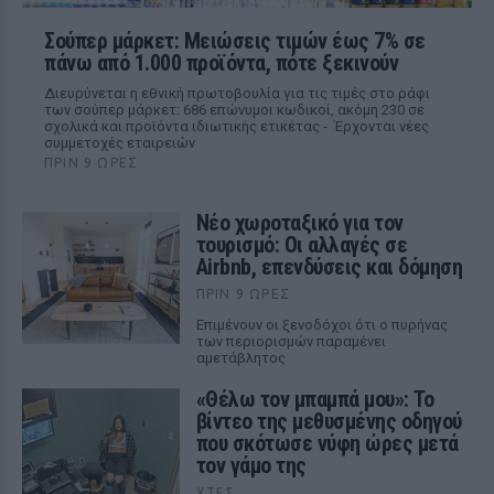
Σούπερ μάρκετ: Μειώσεις τιμών έως 7% σε
πάνω από 1.000 προϊόντα, πότε ξεκινούν
Διευρύνεται η εθνική πρωτοβουλία για τις τιμές στο ράφι
των σούπερ μάρκετ: 686 επώνυμοι κωδικοί, ακόμη 230 σε
σχολικά και προϊόντα ιδιωτικής ετικέτας - Έρχονται νέες
συμμετοχές εταιρειών
ΠΡΙΝ 9 ΏΡΕΣ
Νέο χωροταξικό για τον
τουρισμό: Οι αλλαγές σε
Airbnb, επενδύσεις και δόμηση
ΠΡΙΝ 9 ΏΡΕΣ
Επιμένουν οι ξενοδόχοι ότι ο πυρήνας
των περιορισμών παραμένει
αμετάβλητος
«Θέλω τον μπαμπά μου»: Το
βίντεο της μεθυσμένης οδηγού
που σκότωσε νύφη ώρες μετά
τον γάμο της
ΧΤΕΣ