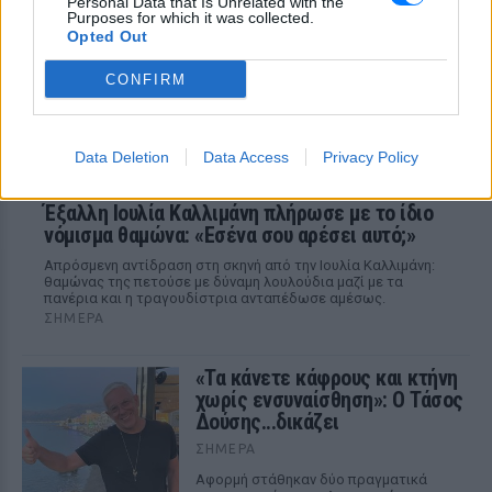
Personal Data that Is Unrelated with the
Purposes for which it was collected.
Opted Out
CONFIRM
Data Deletion
Data Access
Privacy Policy
Έξαλλη Ιουλία Καλλιμάνη πλήρωσε με το ίδιο
νόμισμα θαμώνα: «Εσένα σου αρέσει αυτό;»
Απρόσμενη αντίδραση στη σκηνή από την Ιουλία Καλλιμάνη:
θαμώνας της πετούσε με δύναμη λουλούδια μαζί με τα
πανέρια και η τραγουδίστρια ανταπέδωσε αμέσως.
ΣΉΜΕΡΑ
«Τα κάνετε κάφρους και κτήνη
χωρίς ενσυναίσθηση»: Ο Τάσος
Δούσης...δικάζει
ΣΉΜΕΡΑ
Αφορμή στάθηκαν δύο πραγματικά