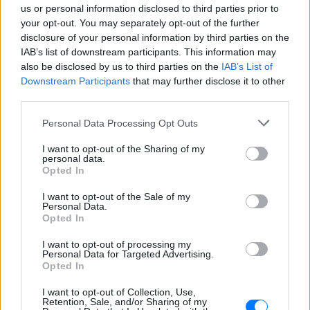
βανάκι ‑ Η αντίδραση του
us or personal information disclosed to third parties prior to
οδηγού
your opt-out. You may separately opt-out of the further
disclosure of your personal information by third parties on the
ΣΉΜΕΡΑ
IAB’s list of downstream participants. This information may
Στα πλάνα που δημοσιεύει το Mykonos
also be disclosed by us to third parties on the
IAB’s List of
live TV, οι επιβάτες φαίνονται να
διασκεδάζουν με ιδιαίτερα έντονο
Downstream Participants
that may further disclose it to other
τρόπο, χοροπηδώντας, τραγουδώντας
third parties.
και φωνάζοντας μέσα στο όχημα
Personal Data Processing Opt Outs
Η Μαρία Μενούνος φόρεσε
μπικίνι με τα χρώματα της
I want to opt-out of the Sharing of my
ελληνικής σημαίας
personal data.
Opted In
ΣΉΜΕΡΑ
«Κάθε χρόνο η Ελλάδα μου χαρίζει κάτι
I want to opt-out of the Sale of my
που δεν ήξερα ότι μου έλειπε» σημειώνει
Personal Data.
η Μαρία Μενούνος στο post της
Opted In
Ο αδελφός της Αντζελίνα Τζολί
I want to opt-out of processing my
έκανε coming out στα 53 του
Personal Data for Targeted Advertising.
Opted In
ΣΉΜΕΡΑ
Τώρα, στα 53 του, μίλησε δημόσια για
I want to opt-out of Collection, Use,
κάτι που δεν χωρούσε σε εκείνη την
Retention, Sale, and/or Sharing of my
παλιά celebrity αφήγηση: είναι gay