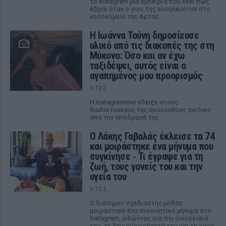
το Instagram μια εμπειρία που λέει πως
έζησε όταν ο γιος της νοσηλευόταν στο
νοσοκομείο της Αρτας.
Η Ιωάννα Τούνη δημοσίευσε
υλικό από τις διακοπές της στη
Μύκονο: Όσο και αν έχω
ταξιδέψει, αυτός είναι ο
αγαπημένος μου προορισμός
ΧΤΕΣ
Η Instagrammer έδειξε στους
διαδικτυακούς της ακόλουθους εικόνες
από την απόδρασή της
Ο Λάκης Γαβαλάς έκλεισε τα 74
και μοιράστηκε ένα μήνυμα που
συγκίνησε ‑ Τι έγραψε για τη
ζωή, τους γονείς του και την
υγεία του
ΧΤΕΣ
Ο διάσημος σχεδιαστής μόδας
μοιράστηκε ένα συγκινητικό μήνυμα στο
Instagram, μιλώντας για την οικογένειά
του, τη δημιουργικότητά του και τη χαρά