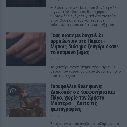
Μιλώντας στο vidcast του Θανάση Λάλα,
ο γνωστός ηθοποιός Βλαδίμηρος
Κυριακίδης εξήγησε γιατί δεν πιστεύει
στον Θεό και τι τον γοητεύει στη
φιλοσοφία γύρω από την ύπαρξή του.
Τους είδαν με δαχτυλίδι
αρραβώνων στο Παρίσι ‑
Μήπως διάσημο ζευγάρι έκανε
το επόμενο βήμα;
ΧΤΕΣ
Το ζευγάρι εντοπίστηκε στο Παρίσι με
βέρες του γαλλικού οίκου Boucheron στο
αριστερό χέρι
Γαρυφαλλιά Καληφώνη:
Διακοπές σε Κουφονήσια και
Πάρο, χωρίς τον Χρήστο
Μάστορα – Δείτε τις
φωτογραφίες
ΧΤΕΣ
Στις εικόνες που ανέβασε ποζάρει με το