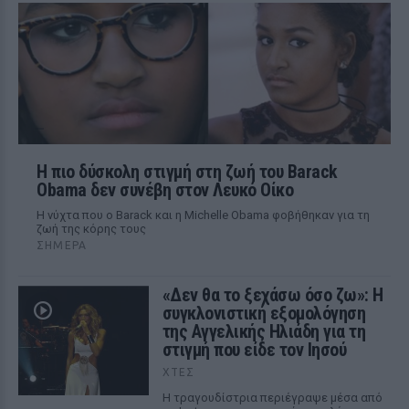
Η πιο δύσκολη στιγμή στη ζωή του Barack
Obama δεν συνέβη στον Λευκό Οίκο
Η νύχτα που ο Barack και η Michelle Obama φοβήθηκαν για τη
ζωή της κόρης τους
ΣΉΜΕΡΑ
«Δεν θα το ξεχάσω όσο ζω»: Η
συγκλονιστική εξομολόγηση
της Αγγελικής Ηλιάδη για τη
στιγμή που είδε τον Ιησού
ΧΤΕΣ
Η τραγουδίστρια περιέγραψε μέσα από