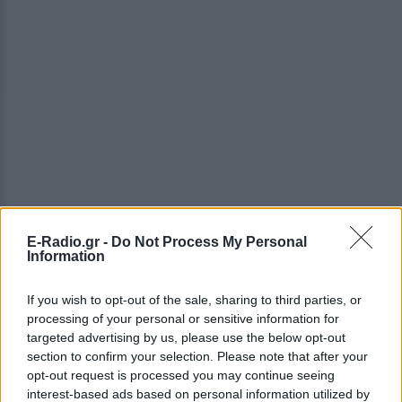
E-Radio.gr -
Do Not Process My Personal
Information
ΔΕΙΤΕ ΕΠΙΣΗΣ
If you wish to opt-out of the sale, sharing to third parties, or
processing of your personal or sensitive information for
ΣΤΗΝ ΙΔΙΑ ΚΑΤΗΓΟΡΙΑ
targeted advertising by us, please use the below opt-out
section to confirm your selection. Please note that after your
Μύκονος: Ιταλοί παρτάρουν σε
opt-out request is processed you may continue seeing
έξαλλη κατάσταση μέσα σε...
interest-based ads based on personal information utilized by