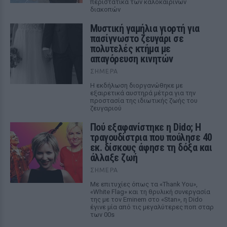
περιστατικά των καλοκαιρινών
διακοπών
Μυστική γαμήλια γιορτή για
πασίγνωστο ζευγάρι σε
πολυτελές κτήμα με
απαγόρευση κινητών
ΣΉΜΕΡΑ
Η εκδήλωση διοργανώθηκε με
εξαιρετικά αυστηρά μέτρα για την
προστασία της ιδιωτικής ζωής του
ζευγαριού
Πού εξαφανίστηκε η Dido; Η
τραγουδίστρια που πούλησε 40
εκ. δίσκους άφησε τη δόξα και
άλλαξε ζωή
ΣΉΜΕΡΑ
Με επιτυχίες όπως τα «Thank You»,
«White Flag» και τη θρυλική συνεργασία
της με τον Eminem στο «Stan», η Dido
έγινε μία από τις μεγαλύτερες ποπ σταρ
των 00s