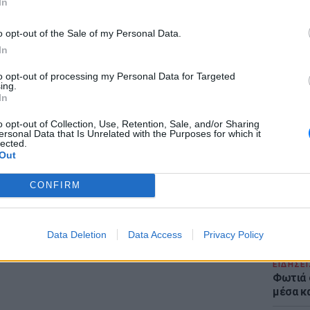
In
ΔΙΑΦΗΜΙΣΗ
o opt-out of the Sale of my Personal Data.
In
to opt-out of processing my Personal Data for Targeted
ing.
ΕΙΔΗΣΕΙ
In
Στα άκ
Επιμέν
o opt-out of Collection, Use, Retention, Sale, and/or Sharing
ersonal Data that Is Unrelated with the Purposes for which it
και ζητ
lected.
Ινφαντ
Out
CONFIRM
Data Deletion
Data Access
Privacy Policy
ΕΙΔΗΣΕΙ
Φωτιά 
μέσα κ