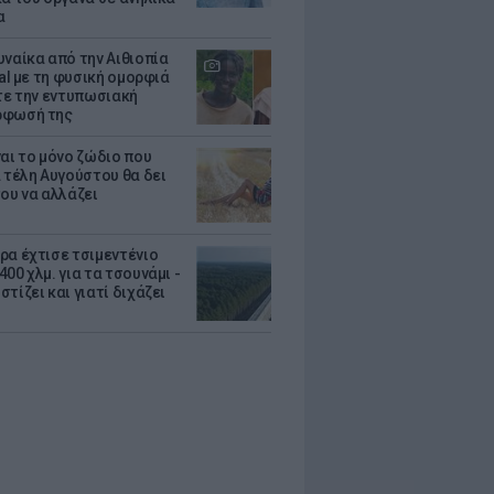
α
υναίκα από την Αιθιοπία
ral με τη φυσική ομορφιά
ίτε την εντυπωσιακή
ρφωσή της
ναι το μόνο ζώδιο που
α τέλη Αυγούστου θα δει
του να αλλάζει
ρα έχτισε τσιμεντένιο
00 χλμ. για τα τσουνάμι -
τίζει και γιατί διχάζει