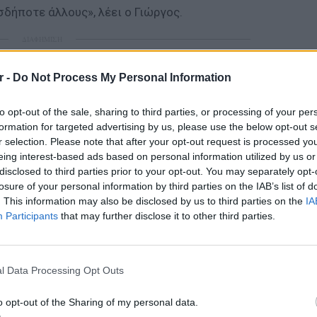
σδήποτε άλλους», λέει ο Γιώργος.
ΔΙΑΦΗΜΙΣΗ
r -
Do Not Process My Personal Information
to opt-out of the sale, sharing to third parties, or processing of your per
formation for targeted advertising by us, please use the below opt-out s
r selection. Please note that after your opt-out request is processed y
eing interest-based ads based on personal information utilized by us or
disclosed to third parties prior to your opt-out. You may separately opt-
losure of your personal information by third parties on the IAB’s list of
. This information may also be disclosed by us to third parties on the
IA
Participants
that may further disclose it to other third parties.
gr στο
Google News
και μάθετε πρώτοι
τα
ΕΙΔΗΣΕΙ
Συμφων
 μπείτε στην
ροή ειδήσεων
του E-Daily.gr
l Data Processing Opt Outs
Στην αμ
ευρώ
r και στο Instagram
o opt-out of the Sharing of my personal data.