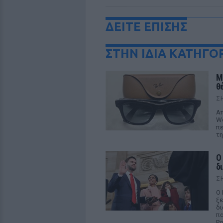
ΔΕΙΤΕ ΕΠΙΣΗΣ
ΣΤΗΝ ΙΔΙΑ ΚΑΤΗΓΟ
M
θ
Σ
Απ
We
πε
τη
Ο
δ
Σ
Ο 
ξε
δι
πα
Ρο