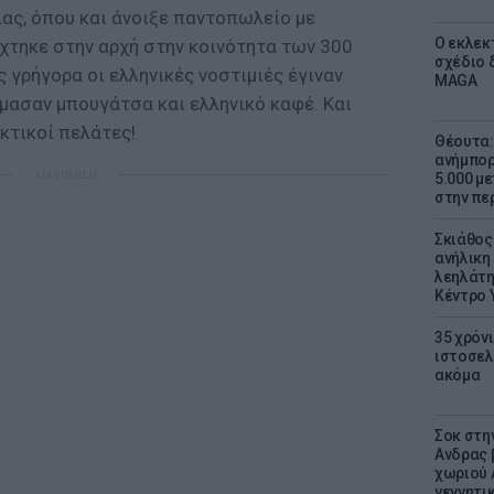
ας, όπου και άνοιξε παντοπωλείο με
Ο εκλεκ
ίχτηκε στην αρχή στην κοινότητα των 300
σχέδιο 
ς γρήγορα οι ελληνικές νοστιμιές έγιναν
MAGA
μασαν μπουγάτσα και ελληνικό καφέ. Και
ακτικοί πελάτες!
Θέουτα: 
ανήμπορ
ΔΙΑΦΗΜΙΣΗ
5.000 μ
στην πε
Σκιάθος:
ανήλικη 
λεηλάτη
Κέντρο 
35 χρόν
ιστοσελ
ακόμα
Σοκ στη
Ανδρας 
χωριού 
γεννητι