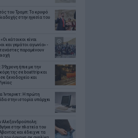
τός του Τραμπ: Το κρυφό
διαδοχής στην ηγεσία του
«Οι κάτοικοι είναι
οι και γεμάτοι αγωνία» -
ετανάστες παραμένουν
ριοχή
 39χρονη ήπιε με την
κόρη της σε boat trip και
σε ξενοδοχείο και
Υγείας
ια Ίντερνετ: Η πρώτη
ίδα στην ιστορία υπάρχει
ν Αλεξανδρούπολη:
βγήκε στην πλατεία του
Αβαντας και έδειχνε τα
κά του όργανα σε ανηλίκα