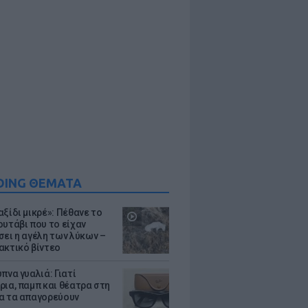
DING ΘΕΜΑΤΑ
ξίδι μικρέ»: Πέθανε το
ουτάβι που το είχαν
σει η αγέλη των λύκων –
ακτικό βίντεο
πνα γυαλιά: Γιατί
ρια, παμπ και θέατρα στη
α τα απαγορεύουν