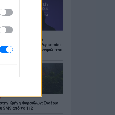
Σ
ρα ο πόλεμος UEFA-FIFA:
ουν στο μποϊκοτάζ οι Ευρωπαίοι
ούν εγγυήσεις και το... κεφάλι του
ίνο
Σ
στην Κρήνη Φαρσάλων: Εναέρια
αι SMS από το 112