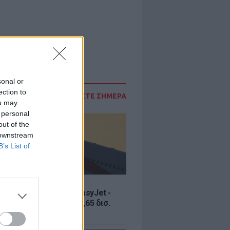
sonal or
ection to
ΔΙΑΒΑΣΤΕ ΣΗΜΕΡΑ
ou may
 personal
out of the
 downstream
B’s List of
Σ
ία εξαγοράς για την EasyJet -
ερικανική Appolo για 6,65 δισ.