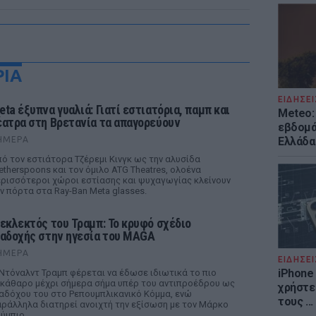
ΡΙΑ
ΕΙΔΗΣΕΙ
eta έξυπνα γυαλιά: Γιατί εστιατόρια, παμπ και
Meteo: 
έατρα στη Βρετανία τα απαγορεύουν
εβδομά
ΉΜΕΡΑ
Ελλάδα
ό τον εστιάτορα Τζέρεμι Κινγκ ως την αλυσίδα
therspoons και τον όμιλο ATG Theatres, ολοένα
ρισσότεροι χώροι εστίασης και ψυχαγωγίας κλείνουν
ν πόρτα στα Ray-Ban Meta glasses.
 εκλεκτός του Τραμπ: Το κρυφό σχέδιο
ιαδοχής στην ηγεσία του MAGA
ΉΜΕΡΑ
ΕΙΔΗΣΕΙ
iPhone 
Ντόναλντ Τραμπ φέρεται να έδωσε ιδιωτικά το πιο
κάθαρο μέχρι σήμερα σήμα υπέρ του αντιπροέδρου ως
χρήστε
αδόχου του στο Ρεπουμπλικανικό Κόμμα, ενώ
τους ..
ράλληλα διατηρεί ανοιχτή την εξίσωση με τον Μάρκο
ύμπιο.