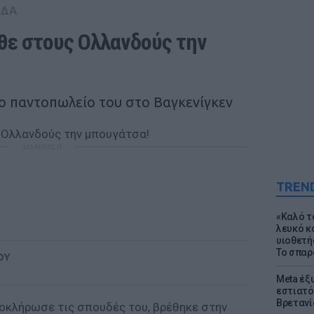
ΑΔΑ
θε στους Ολλανδούς την 
ο παντοπωλείο του στο Βαγκενίγκεν
ΔΙΑΦΗΜΙΣΗ
TREN
«Καλό τα
λευκό κ
υιοθετή
Το σπαρ
ΟΥ
Meta έξυ
εστιατό
Βρετανί
οκλήρωσε τις σπουδές του, βρέθηκε στην