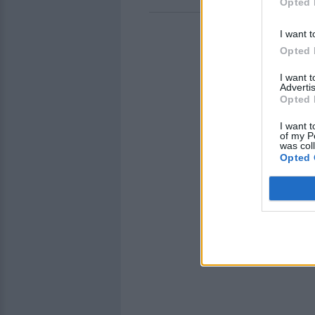
Opted 
I want t
Opted 
I want 
Advertis
Opted 
I want t
of my P
was col
Opted 