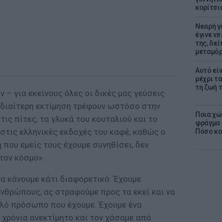
κορίτσι
Νεαρή γ
έγινε vi
της, δε
μεταμό
Αυτό εί
μέχρι τ
τη ζωή 
 – για εκείνους όλες οι δικές μας γεύσεις
Ιδιαίτερη εκτίμηση τρέφουν ωστόσο στην
Ποια χώ
τις πίτες, τα γλυκά του κουταλιού και το
φράγμα 4
 στις ελληνικές εκδοχές του καφέ, καθώς ο
Πόσο κοσ
 που εμείς τους έχουμε συνηθίσει, δεν
τον κόσμο».
α κάνουμε κάτι διαφορετικό. Έχουμε
νθρώπους, ας στραφούμε προς τα εκεί και να
λό πρόσωπο που έχουμε. Έχουμε ένα
 χρόνια ανεκτίμητο και τον χάσαμε από