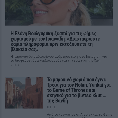
Η Ελένη Βουλγαράκη ξεσπά για τις φήμες
χωρισμού με τον Ιωαννίδη: «Διασταυρώστε
καμία πληροφορία πριν εκτοξεύσετε τη
βλακεία σας»
Η παραγωγός ραδιοφώνου ανάρτησε story στο Instagram για
να διαψεύσει όσα κυκλοφορούν για την ερωτική της ζωή
ΧΤΕΣ
Το μαροκινό χωριό που έγινε
Τροία για τον Nolan, Yunkai για
το Game of Thrones και
σκηνικό για το βίντεο κλιπ ...
της Βανδή
ΧΤΕΣ
Από το «Lawrence of Arabia» και το Game