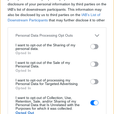
disclosure of your personal information by third parties on the
και μάθετε πρώτοι
τα πιο hot νέα
.
IAB’s list of downstream participants. This information may
also be disclosed by us to third parties on the
IAB’s List of
Διαβάστε περισσότερα θέματα για
Μόδα
,
Downstream Participants
that may further disclose it to other
Ομορφιά
,
Σχέσεις
και φυσικά
Celebrities
στο νέο
third parties.
Pink.gr
!
Personal Data Processing Opt Outs
Ακολουθήστε το E-Radio.gr και στο Instagram
I want to opt-out of the Sharing of my
personal data.
ΔΙΑΦΗΜΙΣΗ
Opted In
I want to opt-out of the Sale of my
Personal Data.
Opted In
I want to opt-out of processing my
Personal Data for Targeted Advertising.
Opted In
I want to opt-out of Collection, Use,
Retention, Sale, and/or Sharing of my
Personal Data that Is Unrelated with the
Purposes for which it was collected.
Opted Out