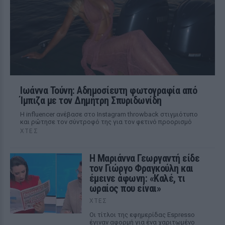
Ιωάννα Τούνη: Αδημοσίευτη φωτογραφία από
Ίμπιζα με τον Δημήτρη Σπυριδωνίδη
Η influencer ανέβασε στο Instagram throwback στιγμιότυπο
και ρώτησε τον σύντροφό της για τον φετινό προορισμό
ΧΤΕΣ
Η Μαριάννα Γεωργαντή είδε
τον Γιώργο Φραγκούλη και
έμεινε άφωνη: «Καλέ, τι
ωραίος που είναι»
ΧΤΕΣ
Οι τίτλοι της εφημερίδας Espresso
έγιναν αφορμή για ένα χαριτωμένο