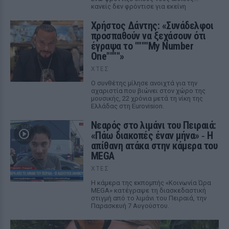
κανείς δεν φρόντισε για εκείνη
Χρήστος Δάντης: «Συνάδελφοι
προσπαθούν να ξεχάσουν ότι
έγραψα το """"My Number
One""""»
ΧΤΕΣ
Ο συνθέτης μίλησε ανοιχτά για την
αχαριστία που βιώνει στον χώρο της
μουσικής, 22 χρόνια μετά τη νίκη της
Ελλάδας στη Eurovision.
Νεαρός στο λιμάνι του Πειραιά:
«Πάω διακοπές έναν μήνα» ‑ Η
απίθανη ατάκα στην κάμερα του
MEGA
ΧΤΕΣ
Η κάμερα της εκπομπής «Κοινωνία Ώρα
MEGA» κατέγραψε τη διασκεδαστική
στιγμή από το λιμάνι του Πειραιά, την
Παρασκευή 7 Αυγούστου.