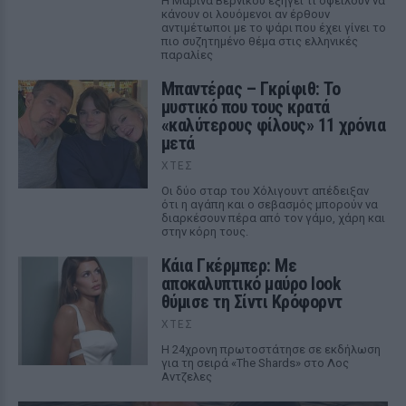
Η Μαρίνα Βερνίκου εξηγεί τι οφείλουν να
κάνουν οι λουόμενοι αν έρθουν
αντιμέτωποι με το ψάρι που έχει γίνει το
πιο συζητημένο θέμα στις ελληνικές
παραλίες
Μπαντέρας – Γκρίφιθ: Το
μυστικό που τους κρατά
«καλύτερους φίλους» 11 χρόνια
μετά
ΧΤΕΣ
Οι δύο σταρ του Χόλιγουντ απέδειξαν
ότι η αγάπη και ο σεβασμός μπορούν να
διαρκέσουν πέρα από τον γάμο, χάρη και
στην κόρη τους.
Κάια Γκέρμπερ: Με
αποκαλυπτικό μαύρο look
θύμισε τη Σίντι Κρόφορντ
ΧΤΕΣ
Η 24χρονη πρωτοστάτησε σε εκδήλωση
για τη σειρά «The Shards» στο Λος
Αντζελες