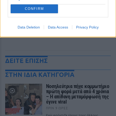
CONFIRM
Data Deletion
Data Access
Privacy Policy
ΔΕΙΤΕ ΕΠΙΣΗΣ
ΣΤΗΝ ΙΔΙΑ ΚΑΤΗΓΟΡΙΑ
Νοσηλεύτρια πήγε κομμωτήριο
πρώτη φορά μετά από 4 χρόνια
– Η απίθανη μεταμόρφωσή της
έγινε viral
ΠΡΙΝ 9 ΏΡΕΣ
Ενώ φρόντιζε όλους τους άλλους...