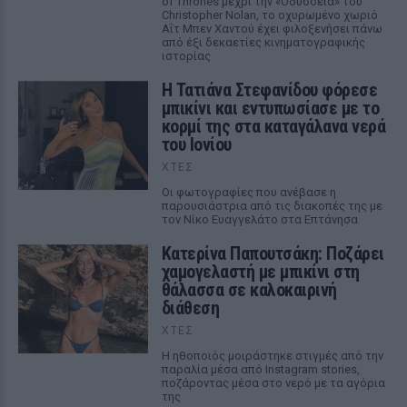
of Thrones μέχρι την «Οδύσσεια» του
Christopher Nolan, το οχυρωμένο χωριό
Αΐτ Μπεν Χαντού έχει φιλοξενήσει πάνω
από έξι δεκαετίες κινηματογραφικής
ιστορίας
Η Τατιάνα Στεφανίδου φόρεσε
μπικίνι και εντυπωσίασε με το
κορμί της στα καταγάλανα νερά
του Ιονίου
ΧΤΕΣ
Οι φωτογραφίες που ανέβασε η
παρουσιάστρια από τις διακοπές της με
τον Νίκο Ευαγγελάτο στα Επτάνησα
Κατερίνα Παπουτσάκη: Ποζάρει
χαμογελαστή με μπικίνι στη
θάλασσα σε καλοκαιρινή
διάθεση
ΧΤΕΣ
Η ηθοποιός μοιράστηκε στιγμές από την
παραλία μέσα από Instagram stories,
ποζάροντας μέσα στο νερό με τα αγόρια
της