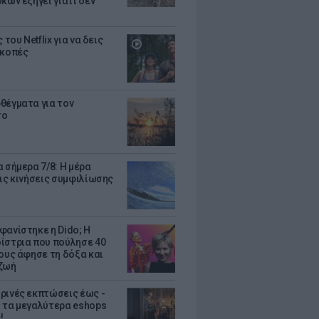
κων εξηγεί γιατί δεν
ς του Netflix για να δεις
ακοπές
θέγματα για τον
το
 σήμερα 7/8: Η μέρα
τις κινήσεις συμφιλίωσης
φανίστηκε η Dido; Η
ίστρια που πούλησε 40
κους άφησε τη δόξα και
ζωή
ρινές εκπτώσεις έως -
 τα μεγαλύτερα eshops
!