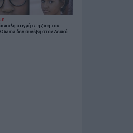
LE
δύσκολη στιγμή στη ζωή του
 Obama δεν συνέβη στον Λευκό