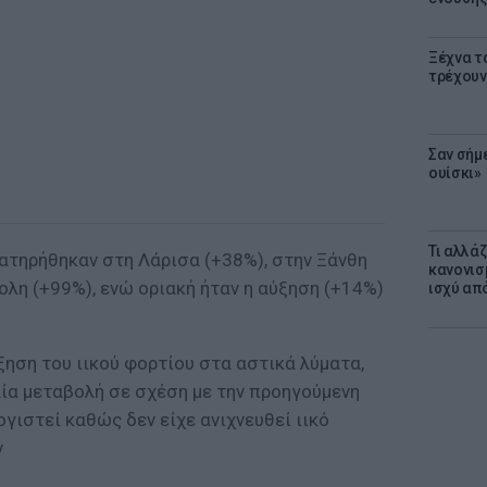
Ξέχνα τ
τρέχουν
Σαν σήμ
ουίσκι»
Τι αλλά
ατηρήθηκαν στη Λάρισα (+38%), στην Ξάνθη
κανονισ
λη (+99%), ενώ οριακή ήταν η αύξηση (+14%)
ισχύ απ
ηση του ιικού φορτίου στα αστικά λύματα,
ία μεταβολή σε σχέση με την προηγούμενη
γιστεί καθώς δεν είχε ανιχνευθεί ιικό
ν