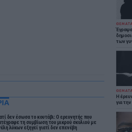
ΘΕΜΑΤ
Έγραψε 
δημοσι
των γυ
ΘΕΜΑΤ
Η έρευ
ΡΙΑ
για τη
ιατί δεν έσωσα το κουτάβι: Ο ερευνητής που
ατέγραφε τη συμβίωση του μικρού σκυλιού με
γέλη λύκων εξηγεί γιατί δεν επενέβη