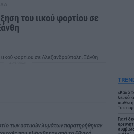
ΑΔΑ
ξηση του ιικού φορτίου σε 
Ξάνθη 
ΔΙΑΦΗΜΙΣΗ
TREN
«Καλό τα
λευκό κ
υιοθετή
Το σπαρ
Γιατί δε
ερευνητ
ορτίο των αστικών λυμάτων παρατηρήθηκαν
συμβίωσ
περιοχές που ελέγχθηκαν από το Εθνικό