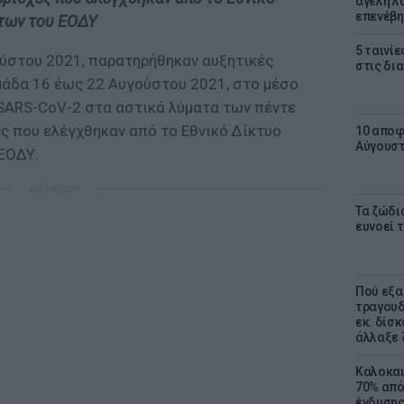
αγέλη λύ
επενέβη
των του ΕΟΔΥ
5 ταινίε
ύστου 2021, παρατηρήθηκαν αυξητικές
στις δι
ομάδα 16 έως 22 Αυγούστου 2021, στο μέσο
 SARS-CoV-2 στα αστικά λύματα των πέντε
ές που ελέγχθηκαν από το Εθνικό Δίκτυο
10 αποφ
Αύγουσ
ΕΟΔΥ.
ΔΙΑΦΗΜΙΣΗ
Τα ζώδια
ευνοεί 
Πού εξα
τραγουδ
εκ. δίσ
άλλαξε 
Καλοκαι
70% από
ένδυσης