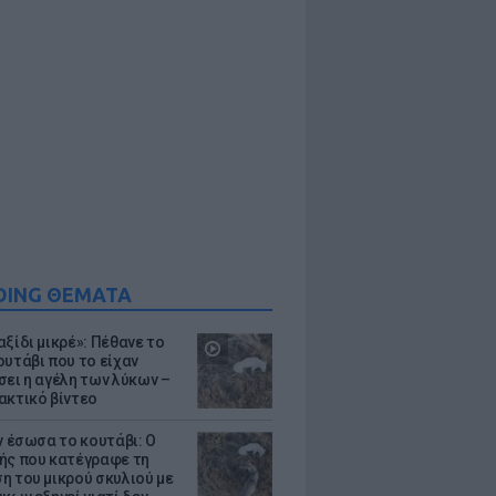
DING ΘΕΜΑΤΑ
ξίδι μικρέ»: Πέθανε το
ουτάβι που το είχαν
σει η αγέλη των λύκων –
ακτικό βίντεο
ν έσωσα το κουτάβι: Ο
ής που κατέγραφε τη
η του μικρού σκυλιού με