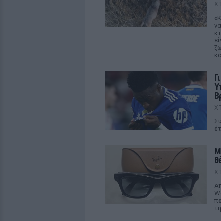
Χ
«Κ
να
κτ
εί
ζω
κα
Γ
Υ
Β
Χ
Σύ
έτ
M
θ
Χ
Απ
We
πε
τη