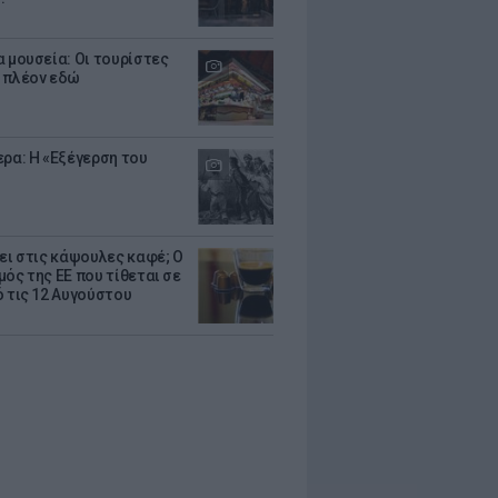
α μουσεία: Οι τουρίστες
 πλέον εδώ
ερα: Η «Εξέγερση του
ζει στις κάψουλες καφέ; Ο
μός της ΕΕ που τίθεται σε
ό τις 12 Αυγούστου