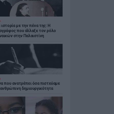
Α
ιστορία με την πένα της: Η
ογράφος που άλλαξε τον ρόλο
ναικών στην Παλαιστίνη
Α
να που ανατρέπει όσα πιστεύαμε
ν ανθρώπινη δημιουργικότητα