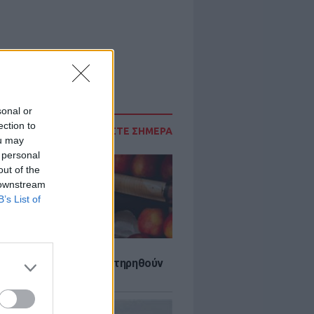
sonal or
ection to
ΔΙΑΒΑΣΤΕ ΣΗΜΕΡΑ
ou may
 personal
out of the
 downstream
B’s List of
τα που μπορουν να διατηρηθούν
ψυγείου το καλοκαίρι