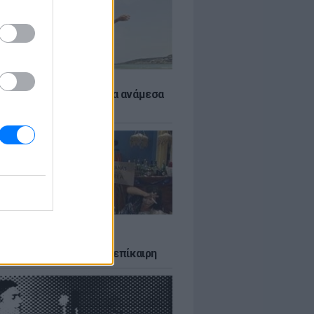
 αποφύγεις το σύγκαμα ανάμεσα
μηρούς
LTURE
δία που σατίρισε τον
υτισμό και παραμένει επίκαιρη