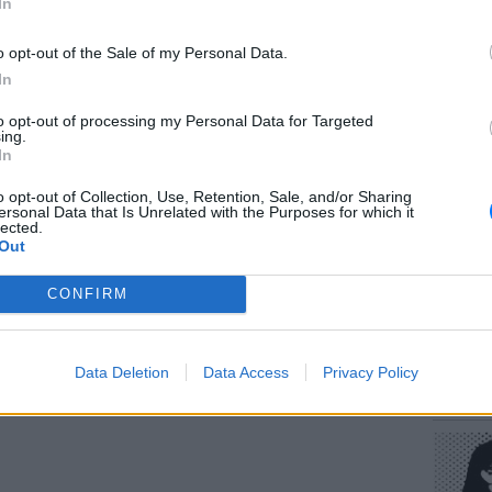
In
o opt-out of the Sale of my Personal Data.
In
gr στο
Google News
και μάθετε πρώτοι
τα
to opt-out of processing my Personal Data for Targeted
ΕΥ ΖΗΝ
ing.
Πώς να
In
στους 
 μπείτε στην
ροή ειδήσεων
του E-Daily.gr
o opt-out of Collection, Use, Retention, Sale, and/or Sharing
ersonal Data that Is Unrelated with the Purposes for which it
lected.
r και στο Instagram
Out
ΔΙΑΦΗΜΙΣΗ
CONFIRM
POP CU
Data Deletion
Data Access
Privacy Policy
Η κωμω
νεοπλο