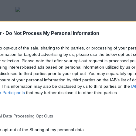
ρτίο στην Περιφέρεια Αττικής (+4%) και στη
 τάσεις στο ιικό φορτίο των αστικών
r -
Do Not Process My Personal Information
σσερις από τις έντεκα (4/11) περιοχές που
κτυο Επιδημιολογίας Λυμάτων του ΕΟΔΥ και
to opt-out of the sale, sharing to third parties, or processing of your per
4%), στα Χανιά (-55%), στο Ηράκλειο (-73%)
formation for targeted advertising by us, please use the below opt-out s
r selection. Please note that after your opt-out request is processed y
eing interest-based ads based on personal information utilized by us or
ρες διευκρινίσεις σχετικά με τα
disclosed to third parties prior to your opt-out. You may separately opt-
 23 έως 29.
losure of your personal information by third parties on the IAB’s list of
. This information may also be disclosed by us to third parties on the
IA
ΔΙΑΦΗΜΙΣΗ
Participants
that may further disclose it to other third parties.
ΕΥ ΖΗΝ
6 φρού
l Data Processing Opt Outs
εκτός 
o opt-out of the Sharing of my personal data.