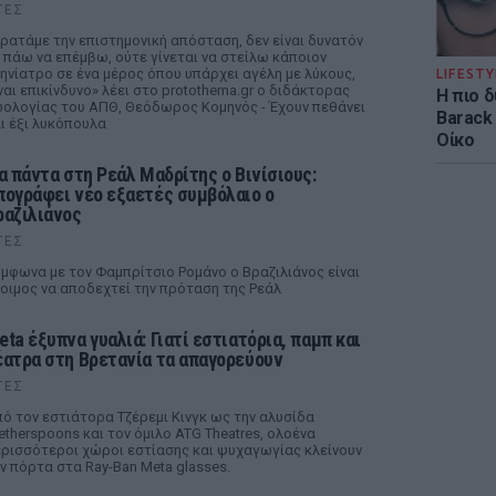
ΤΕΣ
ρατάμε την επιστημονική απόσταση, δεν είναι δυνατόν
 πάω να επέμβω, ούτε γίνεται να στείλω κάποιον
ηνίατρο σε ένα μέρος όπου υπάρχει αγέλη με λύκους,
LIFESTY
ναι επικίνδυνο» λέει στο protothema.gr ο διδάκτορας
Η πιο 
ολογίας του ΑΠΘ, Θεόδωρος Κομηνός - Έχουν πεθάνει
Barack
ι έξι λυκόπουλα
Οίκο
ια πάντα στη Ρεάλ Μαδρίτης ο Βινίσιους:
πογράφει νέο εξαετές συμβόλαιο ο
ραζιλιάνος
ΤΕΣ
μφωνα με τον Φαμπρίτσιο Ρομάνο ο Βραζιλιάνος είναι
οιμος να αποδεχτεί την πρόταση της Ρεάλ
eta έξυπνα γυαλιά: Γιατί εστιατόρια, παμπ και
έατρα στη Βρετανία τα απαγορεύουν
ΤΕΣ
ό τον εστιάτορα Τζέρεμι Κινγκ ως την αλυσίδα
therspoons και τον όμιλο ATG Theatres, ολοένα
ρισσότεροι χώροι εστίασης και ψυχαγωγίας κλείνουν
ν πόρτα στα Ray-Ban Meta glasses.