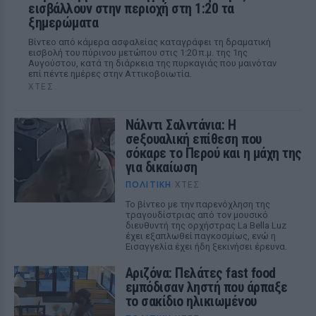
εισβάλλουν στην περιοχή στη 1:20 τα
ξημερώματα
Βίντεο από κάμερα ασφαλείας καταγράφει τη δραματική
εισβολή του πύρινου μετώπου στις 1:20 π.μ. της 1ης
Αυγούστου, κατά τη διάρκεια της πυρκαγιάς που μαινόταν
επί πέντε ημέρες στην Αττικοβοιωτία.
ΧΤΕΣ
Νάλντι Σαλντάνια: Η
σeξουαλική επίθεση που
σόκαρε το Περού και η μάχη της
για δικαίωση
ΠΟΛΙΤΙΚΉ
ΧΤΕΣ
Το βίντεο με την παρενόχληση της
τραγουδίστριας από τον μουσικό
διευθυντή της ορχήστρας La Bella Luz
έχει εξαπλωθεί παγκοσμίως, ενώ η
Εισαγγελία έχει ήδη ξεκινήσει έρευνα.
Αριζόνα: Πελάτες fast food
εμπόδισαν ληστή που άρπαξε
το σακίδιο ηλικιωμένου