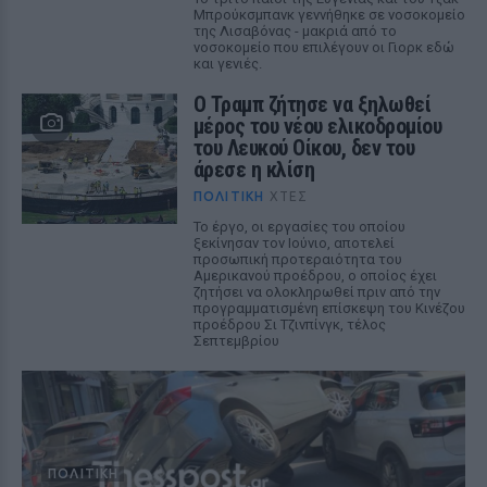
Μπρούκσμπανκ γεννήθηκε σε νοσοκομείο
της Λισαβόνας - μακριά από το
νοσοκομείο που επιλέγουν οι Γιορκ εδώ
και γενιές.
Ο Τραμπ ζήτησε να ξηλωθεί
μέρος του νέου ελικοδρομίου
του Λευκού Οίκου, δεν του
άρεσε η κλίση
ΠΟΛΙΤΙΚΉ
ΧΤΕΣ
Το έργο, οι εργασίες του οποίου
ξεκίνησαν τον Ιούνιο, αποτελεί
προσωπική προτεραιότητα του
Αμερικανού προέδρου, ο οποίος έχει
ζητήσει να ολοκληρωθεί πριν από την
προγραμματισμένη επίσκεψη του Κινέζου
προέδρου Σι Τζινπίνγκ, τέλος
Σεπτεμβρίου
ΠΟΛΙΤΙΚΉ