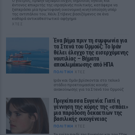
Ο γιατρός, πρώην αξιωματούχος δημόσιας υγείας και
έντονος επικριτής της ισραηλινής πολιτικής, κατάφερε να
ξεπεράσει μία πρωτοφανή οικονομική κινητοποίηση υπέρ
της αντιπάλου του, Χέιλι Στίβενς βασιζόμενος σε ένα
καθαρά αντικαθεστωτικό αφήγημα
ΧΤΕΣ
Ένα βήμα πριν τη συμφωνία για
τα Στενά του Ορμούζ: Το Ιράν
θέλει έλεγχο της εισερχόμενης
ναυτιλίας – Βήματα
αποκλιμάκωσης από ΗΠΑ
ΠΟΛΙΤΙΚΉ
ΧΤΕΣ
Ιράν και Ομάν βρίσκονται στο τελικό
στάδιο προετοιμασίας κοινής
ανακοίνωσης για τα Στενά του Ορμούζ
Πριγκίπισσα Ευγενία: Γιατί η
γέννηση της κόρης της «σπάει»
μια παράδοση δεκαετιών της
βασιλικής οικογένειας
ΠΟΛΙΤΙΚΉ
ΧΤΕΣ
Το τρίτο παιδί της Ευγενίας και του Τζακ