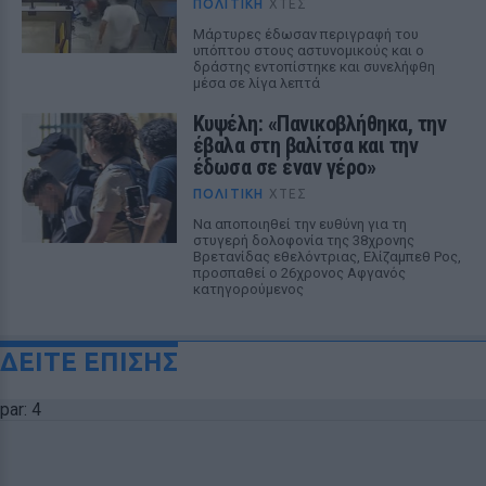
ΠΟΛΙΤΙΚΉ
ΧΤΕΣ
Μάρτυρες έδωσαν περιγραφή του
υπόπτου στους αστυνομικούς και ο
δράστης εντοπίστηκε και συνελήφθη
μέσα σε λίγα λεπτά
Κυψέλη: «Πανικοβλήθηκα, την
έβαλα στη βαλίτσα και την
έδωσα σε έναν γέρο»
ΠΟΛΙΤΙΚΉ
ΧΤΕΣ
Να αποποιηθεί την ευθύνη για τη
στυγερή δολοφονία της 38χρονης
Βρετανίδας εθελόντριας, Ελίζαμπεθ Ρος,
προσπαθεί ο 26χρονος Αφγανός
κατηγορούμενος
ΔΕΙΤΕ ΕΠΙΣΗΣ
par: 4