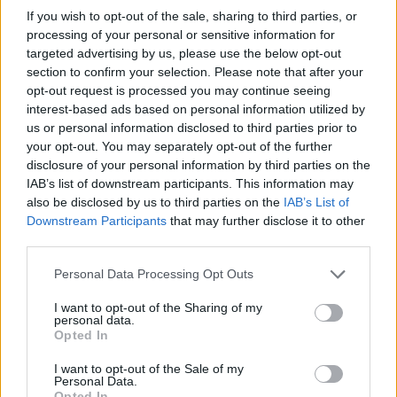
ΔΕΙΤΕ ΕΠΙΣΗΣ
If you wish to opt-out of the sale, sharing to third parties, or
processing of your personal or sensitive information for
ΣΤΗΝ ΙΔΙΑ ΚΑΤΗΓΟΡΙΑ
targeted advertising by us, please use the below opt-out
section to confirm your selection. Please note that after your
Εντοπίστηκε σήραγγα 40
opt-out request is processed you may continue seeing
μέτρων στη Λιθουανία για τη
interest-based ads based on personal information utilized by
διέλευση παράνομων
us or personal information disclosed to third parties prior to
μεταναστών από τη
your opt-out. You may separately opt-out of the further
Λευκορωσία
disclosure of your personal information by third parties on the
IAB’s list of downstream participants. This information may
ΠΟΛΙΤΙΚΉ
ΧΤΕΣ
also be disclosed by us to third parties on the
IAB’s List of
Λιθουανοί συνοριοφύλακες δέχθηκαν
Downstream Participants
that may further disclose it to other
επίθεση σε μία περίπτωση από ομάδα
μεταναστών που αντιστέκονταν στη
third parties.
σύλληψή τους, οι αξιωματικοί
αναγκάστηκαν να υποχωρήσουν και οι
Personal Data Processing Opt Outs
παράνομοι μετανάστες διέφυγαν πίσω
Πύραυλος προσέκρουσε στη
I want to opt-out of the Sharing of my
personal data.
Σελήνη: Τι κρύβει η «σιγή
Opted In
ιχθύος» από NASA και SpaceX;
I want to opt-out of the Sale of my
ΠΟΛΙΤΙΚΉ
ΧΤΕΣ
Personal Data.
Ο δεύτερος βαθμός του πυραύλου Falcon
Opted In