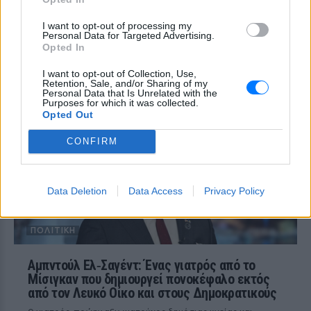
9 προσέκρουσε στη Σελήνη στις 6:35
GMT, αφήνοντας πίσω του κρατήρα 18
I want to opt-out of processing my
μέτρων - η οπτική επιβεβαίωση
Personal Data for Targeted Advertising.
αναμένεται από τους δορυφόρους σε
Opted In
τροχιά
Παναθηναϊκός – ΤΣΣΚΑ 1948:
I want to opt-out of Collection, Use,
Retention, Sale, and/or Sharing of my
Ενός λεπτού σιγή στη μνήμη
Personal Data that Is Unrelated with the
των πυροσβεστών που έχασαν
Purposes for which it was collected.
τη ζωή τους
Opted Out
ΠΟΛΙΤΙΚΉ
ΧΤΕΣ
CONFIRM
Οι «πράσινοι« θα τιμήσουν όσους έπεσαν
εν ώρα καθήκοντος
Data Deletion
Data Access
Privacy Policy
ΠΟΛΙΤΙΚΉ
Αμπντούλ Ελ‑Σαγέντ: Ένας γιατρός από το
Μίσιγκαν που δημιουργεί πονοκέφαλο εκτός
από τον Λευκό Οίκο και στους Δημοκρατικούς