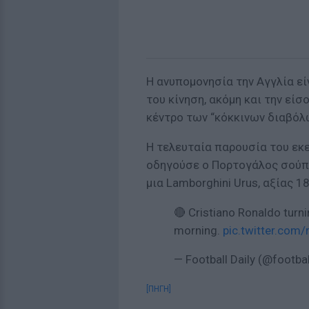
Η ανυπομονησία την Αγγλία ε
του κίνηση, ακόμη και την εί
κέντρο των “κόκκινων διαβόλ
Η τελευταία παρουσία του εκεί
οδηγούσε ο Πορτογάλος σούπ
μια Lamborghini Urus, αξίας 1
🔴 Cristiano Ronaldo turni
morning.
pic.twitter.com
— Football Daily (@footbal
[ΠΗΓΗ]