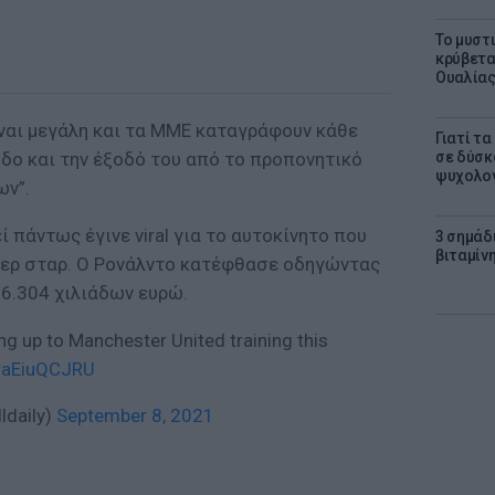
Το μυστ
κρύβετα
Ουαλία
ίναι μεγάλη και τα ΜΜΕ καταγράφουν κάθε
Γιατί τ
σοδο και την έξοδό του από το προπονητικό
σε δύσκο
ψυχολογ
ων”.
 πάντως έγινε viral για το αυτοκίνητο που
3 σημάδ
βιταμίνη
ερ σταρ. Ο Ρονάλντο κατέφθασε οδηγώντας
86.304 χιλιάδων ευρώ.
ng up to Manchester United training this
/raEiuQCJRU
ldaily)
September 8, 2021