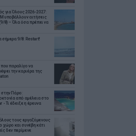
ός για Όλους 2026-2027:
Μ υποβάλλουν αιτήσεις
9/8) – Όλα όσα πρέπει να
 σήμερα 9/8: Restart!
α που παραλίγο να
έψει την καριέρα της
eaton
 στην Πάρο:
κτονία από αμέλεια στο
r - Τι έδειξε η έρευνα
όλους τους εργαζόμενους
ο χώρο και συνέβη κάτι
είς δεν περίμενε