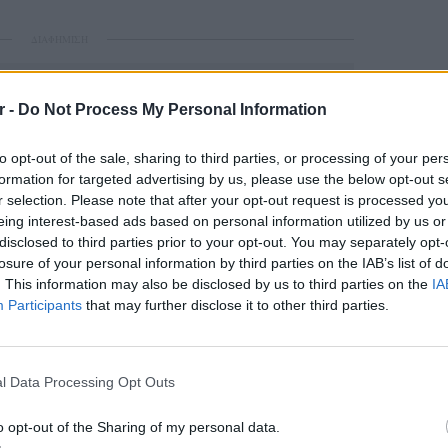
ΔΙΑΦΗΜΙΣΗ
r -
Do Not Process My Personal Information
to opt-out of the sale, sharing to third parties, or processing of your per
formation for targeted advertising by us, please use the below opt-out s
r selection. Please note that after your opt-out request is processed y
eing interest-based ads based on personal information utilized by us or
disclosed to third parties prior to your opt-out. You may separately opt-
losure of your personal information by third parties on the IAB’s list of
. This information may also be disclosed by us to third parties on the
IA
gr στο
Google News
και μάθετε πρώτοι
τα
Participants
that may further disclose it to other third parties.
ΘΕΜΑΤ
Η παρά
 μπείτε στην
ροή ειδήσεων
του E-Daily.gr
της Ευ
l Data Processing Opt Outs
πρόκλ
r και στο Instagram
o opt-out of the Sharing of my personal data.