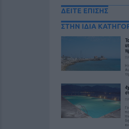
ΔΕΙΤΕ ΕΠΙΣΗΣ
ΣΤΗΝ ΙΔΙΑ ΚΑΤΗΓΟ
Τ
υ
π
Π
Η 
Αυ
τη
4
στ
Π
Γο
πα
πν
δη
ει