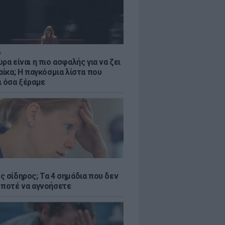
Α
ρα είναι η πιο ασφαλής για να ζει
αίκα; Η παγκόσμια λίστα που
ι όσα ξέραμε
ς σίδηρος; Τα 4 σημάδια που δεν
 ποτέ να αγνοήσετε