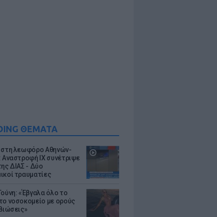
DING ΘΕΜΑΤΑ
 στη λεωφόρο Αθηνών-
: Αναστροφή ΙΧ συνέτριψε
της ΔΙΑΣ - Δύο
ικοί τραυματίες
Τούνη: «Έβγαλα όλο το
το νοσοκομείο με ορούς
ιβιώσεις»