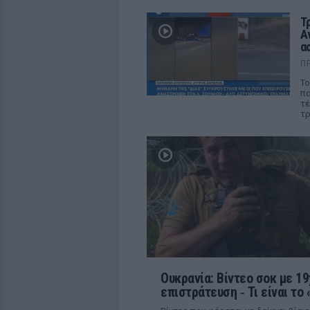
Τ
Α
α
Π
Το
πα
τέ
τρ
Ουκρανία: Βίντεο σοκ με 19
επιστράτευση ‑ Τι είναι το 