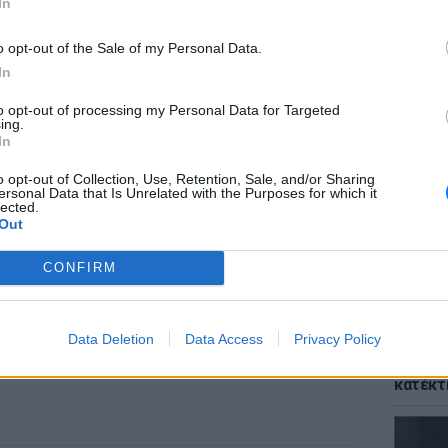
ΔΙΑΦΗΜΙΣΗ
In
o opt-out of the Sale of my Personal Data.
In
to opt-out of processing my Personal Data for Targeted
ΘΕΜΑΤ
ing.
Το αρχ
In
κόσμο 
η χρήσ
o opt-out of Collection, Use, Retention, Sale, and/or Sharing
ersonal Data that Is Unrelated with the Purposes for which it
lected.
Out
CONFIRM
Data Deletion
Data Access
Privacy Policy
ΘΕΜΑΤ
Η μούσ
κατέκτ