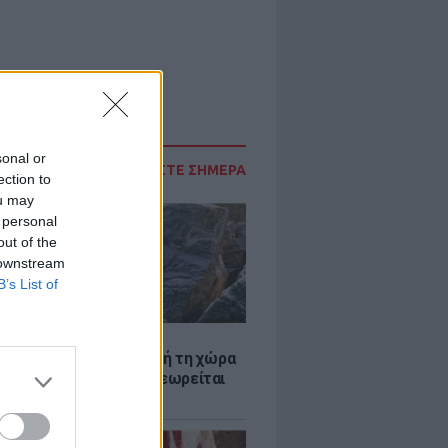
sonal or
ΔΙΑΒΑΣΤΕ ΣΗΜΕΡΑ
ection to
ou may
 personal
out of the
 downstream
B’s List of
Α
ξενη ελευθερία: Σε αυτή τη χώρα
ρώπης, το γuμνό δεν θεωρείται
ηση