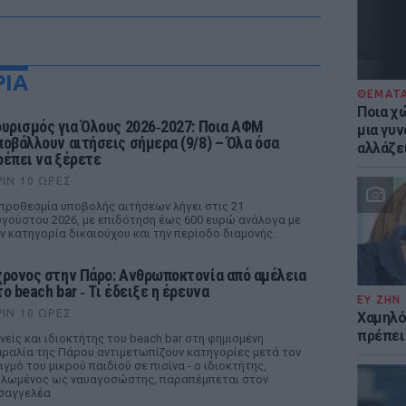
ΡΙΑ
ΘΕΜΑΤ
Ποια χώ
ουρισμός για Όλους 2026‑2027: Ποια ΑΦΜ
μια γυν
ποβάλλουν αιτήσεις σήμερα (9/8) – Όλα όσα
αλλάζε
ρέπει να ξέρετε
ΡΙΝ 10 ΏΡΕΣ
προθεσμία υποβολής αιτήσεων λήγει στις 21
γούστου 2026, με επιδότηση έως 600 ευρώ ανάλογα με
ν κατηγορία δικαιούχου και την περίοδο διαμονής.
χρονος στην Πάρο: Ανθρωποκτονία από αμέλεια
ο beach bar ‑ Τι έδειξε η έρευνα
ΕΥ ΖΗΝ
ΡΙΝ 10 ΏΡΕΣ
Χαμηλό
πρέπει
νείς και ιδιοκτήτης του beach bar στη φημισμένη
ραλία της Πάρου αντιμετωπίζουν κατηγορίες μετά τον
ιγμό του μικρού παιδιού σε πισίνα - ο ιδιοκτήτης,
λωμένος ως ναυαγοσώστης, παραπέμπεται στον
σαγγελέα