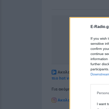
E-Radio.g
If you wish 
sensitive in
confirm you
continue se
information 
further disc
participants
Ακολουθήστε το E-Radio.
Downstream 
πιο hot νέα
.
Για ακόμη περισσότερα
νέα
,
Persona
Ακολουθήστε το E-Radio.g
I want t