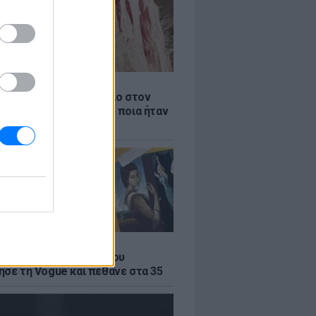
Α
αιότερο ξύλινο εργαλείο στον
βρέθηκε στην Ελλάδα - ποια ήταν
η του
Α
α του σουρεαλισμού που
ησε τη Vogue και πέθανε στα 35