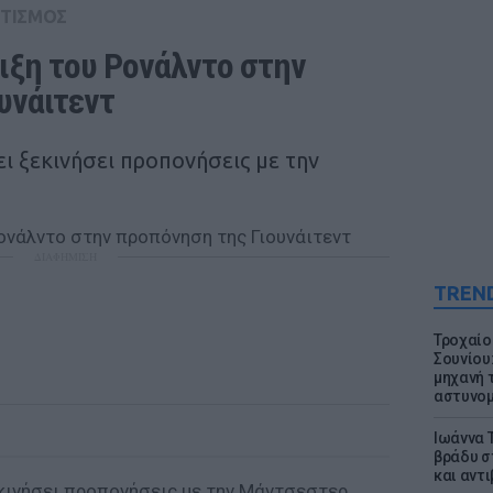
ΤΙΣΜΟΣ
ξη του Ρονάλντο στην 
υνάιτεντ
ι ξεκινήσει προπονήσεις με την
ΔΙΑΦΗΜΙΣΗ
TREN
Τροχαίο
Σουνίου
μηχανή 
αστυνομ
Ιωάννα 
βράδυ σ
και αντ
εκινήσει προπονήσεις με την Μάντσεστερ