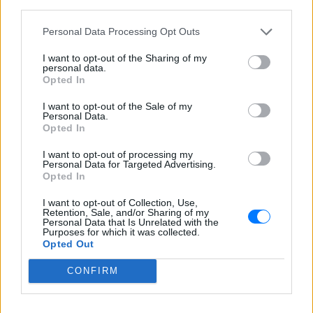
Ινφαντίνο
third parties.
ΣΉΜΕΡΑ
Personal Data Processing Opt Outs
Νέα ανακοίνωση της UEFA η οποία
σημειώνει ότι επιμένει στη θέση της για
I want to opt-out of the Sharing of my
μποϊκοτάζ από τις διοργανώσεις της
personal data.
FIFA
Opted In
«Καλό ταξίδι μικρέ»: Πέθανε το
I want to opt-out of the Sale of my
λευκό κουτάβι που το είχαν
Personal Data.
υιοθετήσει η αγέλη των λύκων
Opted In
– Το σπαρακτικό βίντεο
I want to opt-out of processing my
ΣΉΜΕΡΑ
Personal Data for Targeted Advertising.
Opted In
Μια μοναδική σχέση ανάμεσα σε λύκους
και ένα κουτάβι
I want to opt-out of Collection, Use,
Retention, Sale, and/or Sharing of my
Personal Data that Is Unrelated with the
Purposes for which it was collected.
Opted Out
CONFIRM
Σοκ στην Αλεξανδρούπολη: Ανδρας βγήκε στην