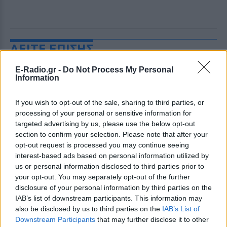
ΔΕΙΤΕ ΕΠΙΣΗΣ
E-Radio.gr -
Do Not Process My Personal
ΣΤΗΝ ΙΔΙΑ ΚΑΤΗΓΟΡΙΑ
Information
Θέουτα: «Οι κάτοικοι είναι
If you wish to opt-out of the sale, sharing to third parties, or
ανήμποροι και γεμάτοι αγωνία»
processing of your personal or sensitive information for
‑ 5.000 μετανάστες παραμένουν
targeted advertising by us, please use the below opt-out
στην περιοχή
section to confirm your selection. Please note that after your
ΣΉΜΕΡΑ
opt-out request is processed you may continue seeing
interest-based ads based on personal information utilized by
Όσα είπε ο πρόεδρος της Θέουτα
απευθυνόμενος στο Ευρωπαϊκό
us or personal information disclosed to third parties prior to
Κοινοβούλιο
your opt-out. You may separately opt-out of the further
disclosure of your personal information by third parties on the
Στα άκρα ο πόλεμος UEFA‑FIFA:
IAB’s list of downstream participants. This information may
Επιμένουν στο μποϊκοτάζ οι
Ευρωπαίοι και ζητούν
also be disclosed by us to third parties on the
IAB’s List of
εγγυήσεις και το... κεφάλι του
Downstream Participants
that may further disclose it to other