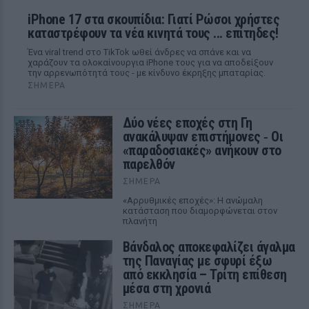
iPhone 17 στα σκουπίδια: Γιατί Ρώσοι χρήστες
καταστρέφουν τα νέα κινητά τους ... επίτηδες!
Ένα viral trend στο TikTok ωθεί άνδρες να σπάνε και να
χαράζουν τα ολοκαίνουργια iPhone τους για να αποδείξουν
την αρρενωπότητά τους - με κίνδυνο έκρηξης μπαταρίας.
ΣΉΜΕΡΑ
Δύο νέες εποχές στη Γη
ανακάλυψαν επιστήμονες ‑ Oι
«παραδοσιακές» ανήκουν στο
παρελθόν
ΣΉΜΕΡΑ
«Αρρυθμικές εποχές»: Η ανώμαλη
κατάσταση που διαμορφώνεται στον
πλανήτη
Βάνδαλος αποκεφαλίζει άγαλμα
της Παναγίας με σφυρί έξω
από εκκλησία – Τρίτη επίθεση
μέσα στη χρονιά
ΣΉΜΕΡΑ