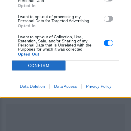
Personal Data.
«Καθώς αρκετά αυτοκίνητα έχουν τώρα
Opted In
περισσότερα καύσιμα από το συνηθισμένο επίπεδο
I want to opt-out of processing my
πλήρωσής τους, αναμένουμε ότι η ζήτηση αυτή, θα
Personal Data for Targeted Advertising.
Opted In
επιστρέψει στα φυσιολογικά επίπεδα της μέσα
στις επόμενες ημέρες, χαλαρώνοντας τις πιέσεις
I want to opt-out of Collection, Use,
Retention, Sale, and/or Sharing of my
στα σημεία πώλησης καυσίμων των πρατηρίων.
Personal Data that Is Unrelated with the
Ενθαρρύνουμε τον καθένα να αγοράσει καύσιμα,
Purposes for which it was collected.
Opted Out
όπως θα αγόραζε κανονικά», ανέφερε κοινή
ανακοίνωση των εταιριών καυσίμων.
CONFIRM
[ΠΗΓΗ]
Data Deletion
Data Access
Privacy Policy
ΔΙΑΦΗΜΙΣΗ