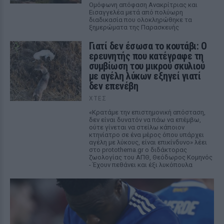
Ομόφωνη απόφαση Ανακρίτριας και
Εισαγγελέα μετά από πολύωρη
διαδικασία που ολοκληρώθηκε τα
ξημερώματα της Παρασκευής
Γιατί δεν έσωσα το κουτάβι: Ο
ερευνητής που κατέγραφε τη
συμβίωση του μικρού σκυλιού
με αγέλη λύκων εξηγεί γιατί
δεν επενέβη
ΧΤΕΣ
«Κρατάμε την επιστημονική απόσταση,
δεν είναι δυνατόν να πάω να επέμβω,
ούτε γίνεται να στείλω κάποιον
κτηνίατρο σε ένα μέρος όπου υπάρχει
αγέλη με λύκους, είναι επικίνδυνο» λέει
στο protothema.gr ο διδάκτορας
ζωολογίας του ΑΠΘ, Θεόδωρος Κομηνός
- Έχουν πεθάνει και έξι λυκόπουλα