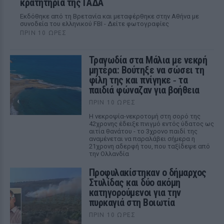
κρατητήρια της ΓΑΔΑ
Εκδόθηκε από τη Βρετανία και μεταφέρθηκε στην Αθήνα με
συνοδεία του ελληνικού FBI - Δείτε φωτογραφίες
ΠΡΙΝ 10 ΏΡΕΣ
Τραγωδία στα Μάλια με νεκρή
μητέρα: Βούτηξε να σώσει τη
φίλη της και πνίγηκε ‑ τα
παιδιά φώναζαν για βοήθεια
ΠΡΙΝ 10 ΏΡΕΣ
Η νεκροψία-νεκροτομή στη σορό της
42χρονης έδειξε πνιγμό εντός ύδατος ως
αιτία θανάτου - το 3χρονο παιδί της
αναμένεται να παραλάβει σήμερα η
21χρονη αδερφή του, που ταξίδεψε από
την Ολλανδία
Προφυλακίστηκαν ο δήμαρχος
Στυλίδας και δύο ακόμη
κατηγορούμενοι για την
πυρκαγιά στη Βοιωτία
ΠΡΙΝ 10 ΏΡΕΣ