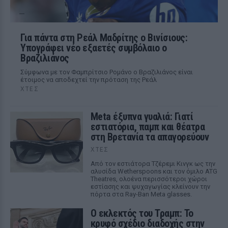
Για πάντα στη Ρεάλ Μαδρίτης ο Βινίσιους:
Υπογράφει νέο εξαετές συμβόλαιο ο
Βραζιλιάνος
Σύμφωνα με τον Φαμπρίτσιο Ρομάνο ο Βραζιλιάνος είναι
έτοιμος να αποδεχτεί την πρόταση της Ρεάλ
ΧΤΕΣ
Meta έξυπνα γυαλιά: Γιατί
εστιατόρια, παμπ και θέατρα
στη Βρετανία τα απαγορεύουν
ΧΤΕΣ
Από τον εστιάτορα Τζέρεμι Κινγκ ως την
αλυσίδα Wetherspoons και τον όμιλο ATG
Theatres, ολοένα περισσότεροι χώροι
εστίασης και ψυχαγωγίας κλείνουν την
πόρτα στα Ray-Ban Meta glasses.
Ο εκλεκτός του Τραμπ: Το
κρυφό σχέδιο διαδοχής στην