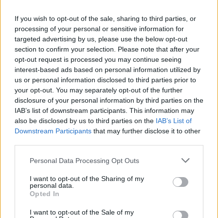
If you wish to opt-out of the sale, sharing to third parties, or
processing of your personal or sensitive information for
targeted advertising by us, please use the below opt-out
section to confirm your selection. Please note that after your
opt-out request is processed you may continue seeing
interest-based ads based on personal information utilized by
us or personal information disclosed to third parties prior to
Οι οδηγοί βυτιοφόρων του στρατού θα λάβουν
your opt-out. You may separately opt-out of the further
ειδική εκπαίδευση πριν από την ανάπτυξή τους,
disclosure of your personal information by third parties on the
ώστε να μπορούν να προσαρμοστούν στην
IAB’s list of downstream participants. This information may
αντιμετώπιση ζητημάτων που σχετίζονται με την
also be disclosed by us to third parties on the
IAB’s List of
Downstream Participants
that may further disclose it to other
αλυσίδα εφοδιασμού, όπως ανακοίνωσε η
third parties.
κυβέρνηση.
Personal Data Processing Opt Outs
Η βιομηχανία καυσίμων ανακοινώνει ότι δεν
υπάρχει έλλειψη καυσίμων και ότι το ζήτημα
I want to opt-out of the Sharing of my
personal data.
σχετίζεται με τη μεταφορά βενζίνης και
Opted In
πετρελαίου στα σημεία λιανικής πώλησης.
I want to opt-out of the Sale of my