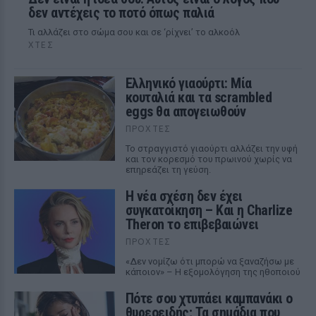
δεν αντέχεις το ποτό όπως παλιά
Τι αλλάζει στο σώμα σου και σε ‘ρίχνει’ το αλκοόλ
ΧΤΕΣ
Ελληνικό γιαούρτι: Μία
κουταλιά και τα scrambled
eggs θα απογειωθούν
ΠΡΟΧΤΈΣ
Το στραγγιστό γιαούρτι αλλάζει την υφή
και τον κορεσμό του πρωινού χωρίς να
επηρεάζει τη γεύση.
Η νέα σχέση δεν έχει
συγκατοίκηση – Και η Charlize
Theron το επιβεβαιώνει
ΠΡΟΧΤΈΣ
«Δεν νομίζω ότι μπορώ να ξαναζήσω με
κάποιον» – Η εξομολόγηση της ηθοποιού
Πότε σου χτυπάει καμπανάκι ο
θυρεοειδής; Τα σημάδια που