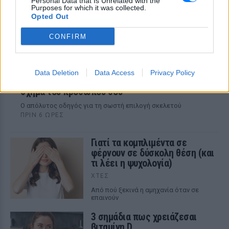
Personal Data that Is Unrelated with the
Purposes for which it was collected.
Opted Out
CONFIRM
Data Deletion
Data Access
Privacy Policy
Αυτά τα γυαλιά σου ταιριάζουν ανάλογα με το
σχήμα του προσώπου σου
Ο απόλυτος οδηγός για τη σωστή επιλογή σκελετού
ΠΡΙΝ 6 ΏΡΕΣ
Γιατί τα κομπλιμέντα σε
φέρνουν σε δύσκολη θέση (και
τι λέει η ψυχολογία)
ΧΤΕΣ
Από πού ξεκινά η αμηχανία όταν σε
επαινούν
3 σημάδια πως χρειάζεσαι
βιταμίνη D