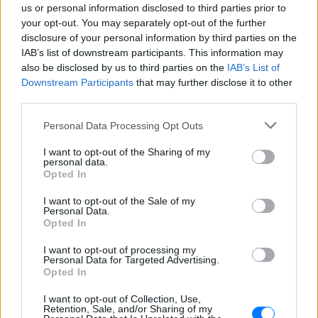
είναι μοναδική
us or personal information disclosed to third parties prior to
your opt-out. You may separately opt-out of the further
ΠΡΙΝ 6 ΏΡΕΣ
disclosure of your personal information by third parties on the
Το φυσικό αξιοθέατο που εντυπωσιάζει
IAB’s list of downstream participants. This information may
όσους το ανακαλύπτουν – Σταλακτίτες,
πηγές και παγωμένα νερά
also be disclosed by us to third parties on the
IAB’s List of
Downstream Participants
that may further disclose it to other
Το navy jumpsuit της Βάσως
third parties.
Λασκαράκη με τη ζώνη είναι το
πιο εύκολο chic outfit
Personal Data Processing Opt Outs
ΠΡΙΝ 6 ΏΡΕΣ
I want to opt-out of the Sharing of my
Το look που αποδεικνύει ότι η κομψότητα
personal data.
δεν χρειάζεται προσπάθεια
Opted In
Αυτό το ποτό συνδέεται με την
I want to opt-out of the Sale of my
κατάθλιψη – ειδικά στις
Personal Data.
γυναίκες
Opted In
ΠΡΙΝ 6 ΏΡΕΣ
I want to opt-out of processing my
Πώς ένα ποτήρι μπορεί να «ρίξει» τη
Personal Data for Targeted Advertising.
διάθεσή μας
Opted In
I want to opt-out of Collection, Use,
Retention, Sale, and/or Sharing of my