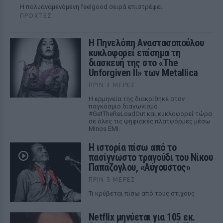
Η πολυαναμενόμενη feelgood σειρά επιστρέφει
ΠΡΟΧΤΈΣ
Η Πηνελόπη Αναστασοπούλου
κυκλοφορεί επίσημα τη
διασκευή της στο «The
Unforgiven II» των Metallica
ΠΡΙΝ 3 ΜΈΡΕΣ
Η ερμηνεία της διακρίθηκε στον
παγκόσμιο διαγωνισμό
#GetTheReLoadOut και κυκλοφορεί τώρα
σε όλες τις ψηφιακές πλατφόρμες μέσω
Minos EMI.
Η ιστορία πίσω από το
πασίγνωστο τραγούδι του Νίκου
Παπάζογλου, «Αύγουστος»
ΠΡΙΝ 5 ΜΈΡΕΣ
Τι κρύβεται πίσω από τους στίχους
Netflix μηνύεται για 105 εκ.