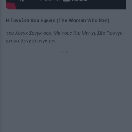
Η Γυναίκα που Εφυγε (The Woman Who Ran)
του Χονγκ Σανγκ-σου. Με τους Κιμ Μιν-χι, Σέο Γιουνγκ-
γχουα, Σονγ Σέονγκ-μιν.
ΔΙΑΦΗΜΙΣΗ