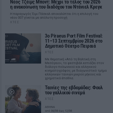
Νέος Τζέιμς Μποντ: Μέχρι το τέλος του 2026
η ανακοίνωση του διαδόχου του Ντάνιελ Κρεγκ
Η παραγωγός Έιμι Πάσκαλ αποκαλύπτει ότι η επιλογή του
νέου 007 γίνεται με απόλυτη προσοχή
ΧΤΕΣ
3ο Piraeus Port Film Festival:
11–13 Σεπτεμβρίου 2026 στο
Δημοτικό Θέατρο Πειραιά
ΧΤΕΣ
Με θεματική «Από τη Βαλτική στη
Μεσόγειο», το φεστιβάλ εστιάζει στον
διάλογο πολωνικού και ελληνικού
κινηματογράφου, με διαγωνιστικό τμήμα
ελληνικών ταινιών μικρού μήκους και
χρηματικά έπαθλα.
Ταινίες της εβδομάδας: Φουλ
του γαλλικού σινεμά
ΧΤΕΣ
ΑΘΗΝΑ
από 06/08 έως 12/08