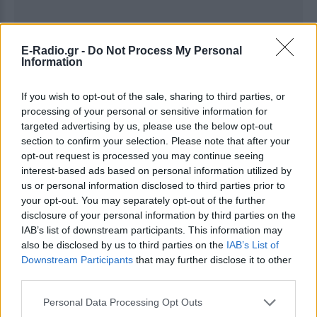
E-Radio.gr -
Do Not Process My Personal
Information
If you wish to opt-out of the sale, sharing to third parties, or
processing of your personal or sensitive information for
targeted advertising by us, please use the below opt-out
section to confirm your selection. Please note that after your
opt-out request is processed you may continue seeing
interest-based ads based on personal information utilized by
us or personal information disclosed to third parties prior to
your opt-out. You may separately opt-out of the further
disclosure of your personal information by third parties on the
IAB’s list of downstream participants. This information may
Ακολουθήστε το E-Radio.gr στο
Google News
also be disclosed by us to third parties on the
IAB’s List of
και μάθετε πρώτοι
τα πιο hot νέα
.
Downstream Participants
that may further disclose it to other
third parties.
Διαβάστε περισσότερα θέματα για
Μόδα
,
Personal Data Processing Opt Outs
Ομορφιά
,
Σχέσεις
και φυσικά
Celebrities
στο νέο