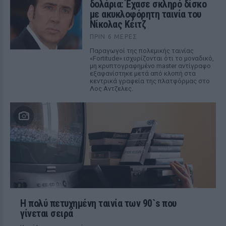
δολάρια: Έχασε σκληρό δίσκο
με ακυκλοφόρητη ταινία του
Νίκολας Κέιτζ
ΠΡΙΝ 6 ΜΈΡΕΣ
Παραγωγοί της πολεμικής ταινίας
«Fortitude» ισχυρίζονται ότι το μοναδικό,
μη κρυπτογραφημένο master αντίγραφο
εξαφανίστηκε μετά από κλοπή στα
κεντρικά γραφεία της πλατφόρμας στο
Λος Αντζελες.
Η πολύ πετυχημένη ταινία των 90`s που
γίνεται σειρά