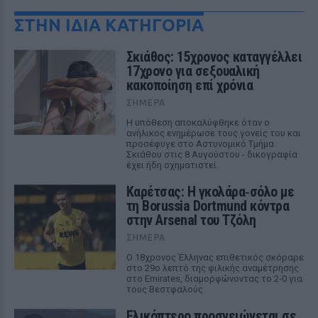
ΣΤΗΝ ΙΔΙΑ ΚΑΤΗΓΟΡΙΑ
Σκιάθος: 15χρονος καταγγέλλει
17χρονο για σεξουαλική
κακοποίηση επί χρόνια
ΣΉΜΕΡΑ
Η υπόθεση αποκαλύφθηκε όταν ο
ανήλικος ενημέρωσε τους γονείς του και
προσέφυγε στο Αστυνομικό Τμήμα
Σκιάθου στις 8 Αυγούστου - δικογραφία
έχει ήδη σχηματιστεί.
Καρέτσας: Η γκολάρα‑σόλο με
τη Borussia Dortmund κόντρα
στην Arsenal του Τζόλη
ΣΉΜΕΡΑ
Ο 18χρονος Έλληνας επιθετικός σκόραρε
στο 29ο λεπτό της φιλικής αναμέτρησης
στο Emirates, διαμορφώνοντας το 2-0 για
τους Βεστφαλούς.
Ελικόπτερο προσγειώνεται σε