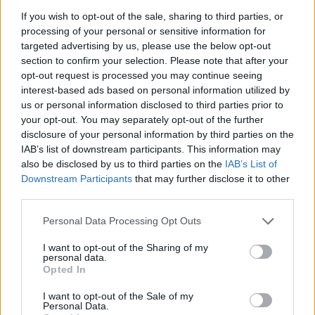
If you wish to opt-out of the sale, sharing to third parties, or
processing of your personal or sensitive information for
targeted advertising by us, please use the below opt-out
section to confirm your selection. Please note that after your
opt-out request is processed you may continue seeing
interest-based ads based on personal information utilized by
us or personal information disclosed to third parties prior to
your opt-out. You may separately opt-out of the further
disclosure of your personal information by third parties on the
IAB’s list of downstream participants. This information may
Ακολουθήστε το E-Radio.gr στο
Google News
also be disclosed by us to third parties on the
IAB’s List of
και μάθετε πρώτοι
τα πιο hot νέα
.
Downstream Participants
that may further disclose it to other
third parties.
Για ακόμη περισσότερα
νέα
, μπείτε στην
ροή
ειδήσεων
του E-Daily.gr
Personal Data Processing Opt Outs
I want to opt-out of the Sharing of my
Ακολουθήστε το E-Radio.gr και στο Instagram
personal data.
Opted In
ΔΙΑΦΗΜΙΣΗ
I want to opt-out of the Sale of my
Personal Data.