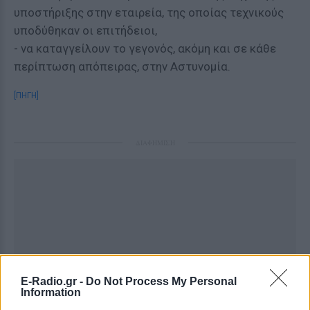
υποστήριξης στην εταιρεία, της οποίας τεχνικούς
υποδύθηκαν οι επιτήδειοι,
- να καταγγείλουν το γεγονός, ακόμη και σε κάθε
περίπτωση απόπειρας, στην Αστυνομία.
[ΠΗΓΗ]
ΔΙΑΦΗΜΙΣΗ
E-Radio.gr -
Do Not Process My Personal
Information