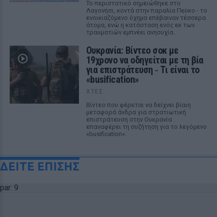
Το περιστατικό σημειώθηκε στο
Λαγονήσι, κοντά στην παραλία Πεύκο - το
ενοικιαζόμενο όχημα επέβαιναν τέσσερα
άτομα, ενώ η κατάσταση ενός εκ των
τραυματιών εμπνέει ανησυχία.
Ουκρανία: Βίντεο σοκ με
19χρονο να οδηγείται με τη βία
για επιστράτευση ‑ Τι είναι το
«busification»
ΧΤΕΣ
Βίντεο που φέρεται να δείχνει βίαιη
μεταφορά άνδρα για στρατιωτική
επιστράτευση στην Ουκρανία
επαναφέρει τη συζήτηση για το λεγόμενο
«busification».
ΔΕΙΤΕ ΕΠΙΣΗΣ
par: 9