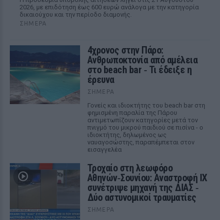
2026, με επιδότηση έως 600 ευρώ ανάλογα με την κατηγορία
δικαιούχου και την περίοδο διαμονής.
ΣΉΜΕΡΑ
4χρονος στην Πάρο:
Ανθρωποκτονία από αμέλεια
στο beach bar ‑ Τι έδειξε η
έρευνα
ΣΉΜΕΡΑ
Γονείς και ιδιοκτήτης του beach bar στη
φημισμένη παραλία της Πάρου
αντιμετωπίζουν κατηγορίες μετά τον
πνιγμό του μικρού παιδιού σε πισίνα - ο
ιδιοκτήτης, δηλωμένος ως
ναυαγοσώστης, παραπέμπεται στον
εισαγγελέα
Τροχαίο στη λεωφόρο
Αθηνών‑Σουνίου: Αναστροφή ΙΧ
συνέτριψε μηχανή της ΔΙΑΣ ‑
Δύο αστυνομικοί τραυματίες
ΣΉΜΕΡΑ