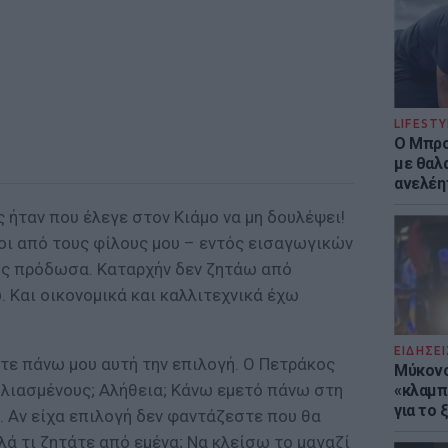
LIFESTY
Ο Μπρο
με θαλ
ανελέη
 ήταν που έλεγε στον Κιάμο να μη δουλέψει!
οι από τους φίλους μου – εντός εισαγωγικών
ους πρόδωσα. Καταρχήν δεν ζητάω από
. Και οικονομικά και καλλιτεχνικά έχω
ΕΙΔΗΣΕΙ
ετε πάνω μου αυτή την επιλογή. Ο Πετράκος
Μύκονο
ολιασμένους; Αλήθεια; Κάνω εμετό πάνω στη
«κλαμπ»
για το
. Αν είχα επιλογή δεν φαντάζεστε που θα
ά τι ζητάτε από εμένα; Να κλείσω το μαγαζί