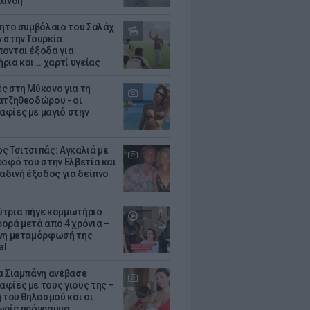
λάνδη
θητο συμβόλαιο του Σαλάχ
 στην Τουρκία:
ονται έξοδα για
ια και... χαρτί υγείας
ς στη Μύκονο για τη
ατζηθεοδώρου - οι
φίες με μαγιό στην
α
ς Τσιτσιπάς: Αγκαλιά με
ροφό του στην Ελβετία και
ραδινή έξοδος για δείπνο
τρια πήγε κομμωτήριο
ορά μετά από 4 χρόνια –
νη μεταμόρφωσή της
al
α Σιαμπάνη ανέβασε
φίες με τους γιους της –
 του θηλασμού και οι
ωρίς πρόγραμμα