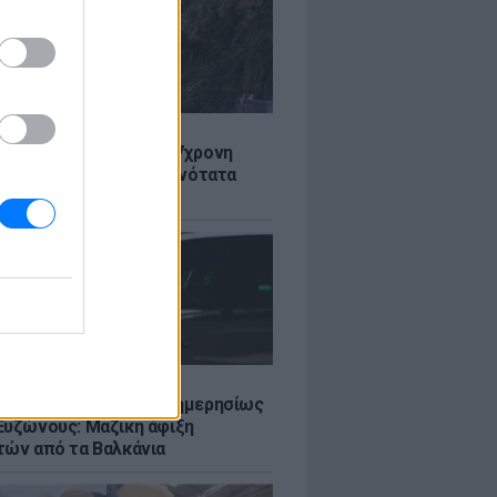
Σ
 στον Λυκαβηττό: Σε 57χρονη
 ανήκει η σορός - Πιθανότατα
από ύψος
Σ
πό 45.000 διελεύσεις ημερησίως
Ευζώνους: Μαζική άφιξη
τών από τα Βαλκάνια