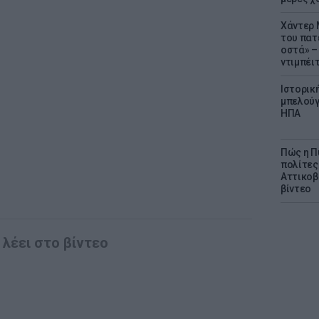
Χάντερ 
του πατ
οστά» – 
ντιμπέι
Ιστορικ
μπελούγ
ΗΠΑ
Πώς η Π
πολίτες
Αττικοβ
βίντεο
λέει στο βίντεο