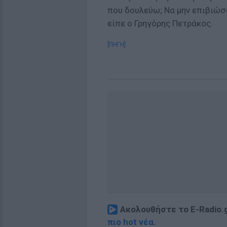
που δουλεύω; Να μην επιβιώσω
είπε ο Γρηγόρης Πετράκος.
[ΠΗΓΗ]
Ακολουθήστε το E-Radio.
πιο hot νέα
.