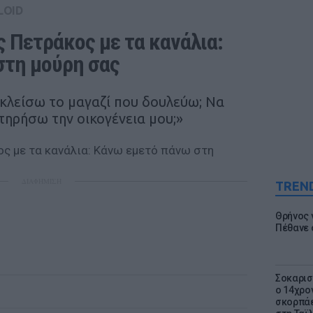
LOID
 Πετράκος με τα κανάλια: 
στη μούρη σας
 κλείσω το μαγαζί που δουλεύω; Να
τηρήσω την οικογένεια μου;»
ΔΙΑΦΗΜΙΣΗ
TREN
Θρήνος γ
Πέθανε 
Σοκαρισ
ο 14χρον
σκορπάε