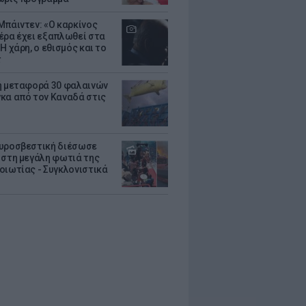
Μπάιντεν: «Ο καρκίνος
έρα έχει εξαπλωθεί στα
Η χάρη, ο εθισμός και το
τ
ή μεταφορά 30 φαλαινών
κα από τον Καναδά στις
υροσβεστική διέσωσε
 στη μεγάλη φωτιά της
οιωτίας - Συγκλονιστικά