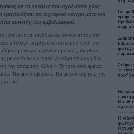
στη Ταϊ
τράκος με τα κανάλια που σχολίασαν χθες
Για αμύ
να τραγουδήσει σε νυχτερινό κέντρο μόνο για
γράφουν
είναι αρνητής του εμβολιασμού.
Προβλέπ
κομμωτήρ
πιτίθεται στα κανάλια και όσους είπαν ότι
Διακοπέ
χω επιλογή, μη ρίχνετε πάνω μου αυτή την
Βάλια Χ
φωτογρα
υδήσει μόνο για εμβολιασμένους; Αλήθεια;
παραλί
ς με αυτό που είπατε. Αν είχα επιλογή δεν
Στέφανο
τή την απόφαση. Αλλά τι ζητάτε από εμένα;
τη σύντ
λεύω; Να μην επιβιώσω; Να μη συντηρήσω την
κοινή β
ηριστικά.
Νοσηλεύ
ΔΙΑΦΗΜΙΣΗ
πρώτη φ
Η απίθα
έγινε vir
H Ιωάνν
φωτογρα
Η στιγμή
μέρες χ