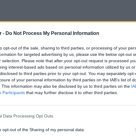
r -
Do Not Process My Personal Information
to opt-out of the sale, sharing to third parties, or processing of your per
formation for targeted advertising by us, please use the below opt-out s
r selection. Please note that after your opt-out request is processed y
eing interest-based ads based on personal information utilized by us or
disclosed to third parties prior to your opt-out. You may separately opt-
losure of your personal information by third parties on the IAB’s list of
. This information may also be disclosed by us to third parties on the
IA
Participants
that may further disclose it to other third parties.
άσεις και θα θέλαμε την τηλεόραση μαζί μας.
ΕΙΔΗΣΕΙ
 στα καμένεα που είναι και πλημμυρισμένα.
Καιρός 
ν ήρθε και δεν μετάδωσε τα όσα είπα και
48 ώρε
l Data Processing Opt Outs
καλοχώρι στους σεισμόπληκτους. Καμία
συναγε
α και αναρωτιέμαι γιατί ασχολήθηκαν μαζί
o opt-out of the Sharing of my personal data.