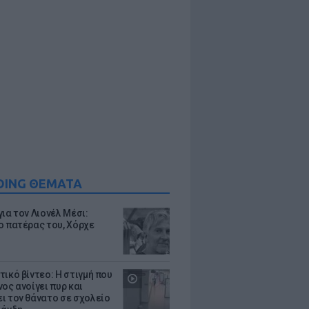
DING ΘΕΜΑΤΑ
ια τον Λιονέλ Μέσι:
ο πατέρας του, Χόρχε
τικό βίντεο: Η στιγμή που
ος ανοίγει πυρ και
ι τον θάνατο σε σχολείο