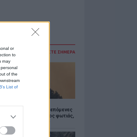
sonal or
ΔΙΑΒΑΣΤΕ ΣΗΜΕΡΑ
ection to
ou may
 personal
out of the
 downstream
B’s List of
Σ
«hot – dry – windy» τις επόμενες
ς: Αυξημένος ο κίνδυνος φωτιάς,
ρμός σε 6 περιφέρειες