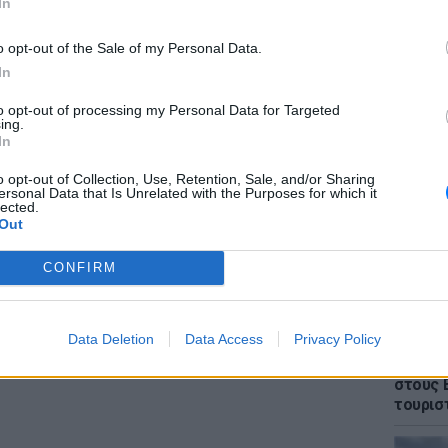
σία μου.
In
ς εχθές ανακοίνωσε ο χώρος στην Πάτρα, με
o opt-out of the Sale of my Personal Data.
εργασία εδώ και οκτώ χρόνια, ότι θα
In
νές μας εμφανίσεις. Πάρα πολύ
to opt-out of processing my Personal Data for Targeted
ΕΙΔΗΣΕΙ
λια. Γιατί να δουλέψει ο Πετράκος; Τι; Θα
ing.
Θρίλερ
In
 ενάμισι χρόνο;
γυναίκα
έπεσε 
o opt-out of Collection, Use, Retention, Sale, and/or Sharing
ΔΙΑΦΗΜΙΣΗ
ersonal Data that Is Unrelated with the Purposes for which it
lected.
Out
CONFIRM
Data Deletion
Data Access
Privacy Policy
ΕΙΔΗΣΕΙ
Πάνω α
στους 
τουρισ