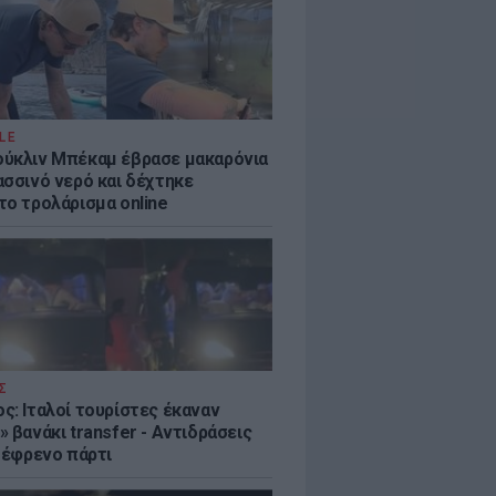
LE
ύκλιν Μπέκαμ έβρασε μακαρόνια
ασσινό νερό και δέχτηκε
το τρολάρισμα online
Σ
ς: Ιταλοί τουρίστες έκαναν
 βανάκι transfer - Αντιδράσεις
 ξέφρενο πάρτι