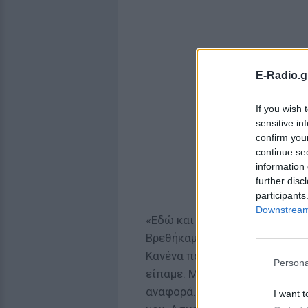
E-Radio.g
If you wish 
sensitive in
confirm you
continue se
information 
further disc
participants
Downstream 
«Εδώ και ένα μήνα κάνουμε δρ
Βρεθήκαμε στη βόρεια Εύβοια,
Κανένα πανελλαδικό κανάλι δε
Persona
είπαμε. Μετά βρέθηκα στο Αρ
αναφορά. Φτάνουμε στο σήμερ
I want t