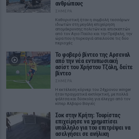
ανθρώπους
ΣΉΜΕΡΑ
Καθοριστική ήταν η συμβολή τεσσάρων
ιδιωτών στη μεγάλη επιχείρηση
απομάκρυνσης πολιτών και επισκεπτών
από τον Αγιο Παύλο και την Πρέβελη, την
ώρα που η πυρκαγιά απειλούσε τις δύο
περιοχές
Το φοβερό βίντεο της Αρσεναλ
από την νέα εντυπωσιακή
ασίστ του Χρήστου Τζόλη, δείτε
βίντεο
ΣΉΜΕΡΑ
Η εκτέλεση κόρνερ του 24χρονου winger
ήταν πραγματικά εκπληκτική, με πολλά
φάλτσα και δύσκολη για έλεγχο από τον
κίπερ Αλβαρο Βαγιές
Σοκ στην Κρήτη: Τουρίστας
επιχείρησε να χρηματίσει
υπάλληλο για του επιτρέψει να
ασελγήσει σε ανήλικη