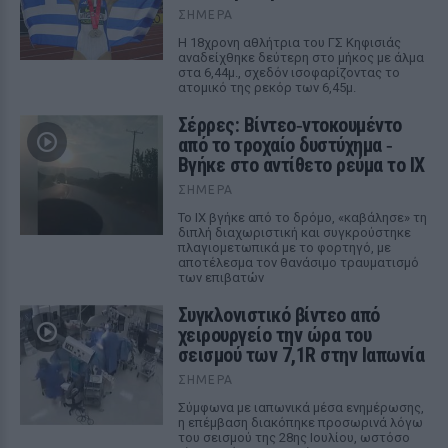
ΣΉΜΕΡΑ
Η 18χρονη αθλήτρια του ΓΣ Κηφισιάς
αναδείχθηκε δεύτερη στο μήκος με άλμα
στα 6,44μ., σχεδόν ισοφαρίζοντας το
ατομικό της ρεκόρ των 6,45μ.
Σέρρες: Βίντεο‑ντοκουμέντο
από το τροχαίο δυστύχημα ‑
Βγήκε στο αντίθετο ρεύμα το ΙΧ
ΣΉΜΕΡΑ
Το ΙΧ βγήκε από το δρόμο, «καβάλησε» τη
διπλή διαχωριστική και συγκρούστηκε
πλαγιομετωπικά με το φορτηγό, με
αποτέλεσμα τον θανάσιμο τραυματισμό
των επιβατών
Συγκλονιστικό βίντεο από
χειρουργείο την ώρα του
σεισμού των 7,1R στην Ιαπωνία
ΣΉΜΕΡΑ
Σύμφωνα με ιαπωνικά μέσα ενημέρωσης,
η επέμβαση διακόπηκε προσωρινά λόγω
του σεισμού της 28ης Ιουλίου, ωστόσο