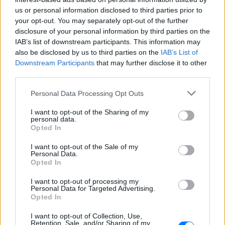
ΣΉΜΕΡΑ
us or personal information disclosed to third parties prior to
Η κυβέρνηση Τραμπ δημοσίευσε την 5η
your opt-out. You may separately opt-out of the further
παρτίδα αποχαρακτηρισμένων αρχείων
με αναφορές στρατιωτικών πιλότων,
disclosure of your personal information by third parties on the
μαρτύρων και αναλύσεων του FBI για
IAB’s list of downstream participants. This information may
ανεξήγητα εναέρια φαινόμενα σε ΗΠΑ,
also be disclosed by us to third parties on the
IAB’s List of
Βραζιλία και Αφγανιστάν.
Downstream Participants
that may further disclose it to other
Φωτιά στην Κόρινθο:
third parties.
Συναγερμός στο Στεφάνι ‑
Εναέρια μέσα και μήνυμα
Personal Data Processing Opt Outs
εκκένωσης από το 112
I want to opt-out of the Sharing of my
ΣΉΜΕΡΑ
personal data.
Opted In
Ισχυρές επίγειες δυνάμεις της
Πυροσβεστικής ενισχυμένες με
αεροσκάφη και ελικόπτερα επιχειρούν
I want to opt-out of the Sale of my
για τον άμεσο περιορισμό της φωτιάς
Personal Data.
στο Στεφάνι Κορίνθου.
Opted In
Απόψε τα δοκιμαστικά
I want to opt-out of processing my
δρομολόγια για την επέκταση
Personal Data for Targeted Advertising.
του Μετρό Θεσσαλονίκης προς
Opted In
Καλαμαριά ‑ Τι προβλέπεται για
εισιτήρια
I want to opt-out of Collection, Use,
Retention, Sale, and/or Sharing of my