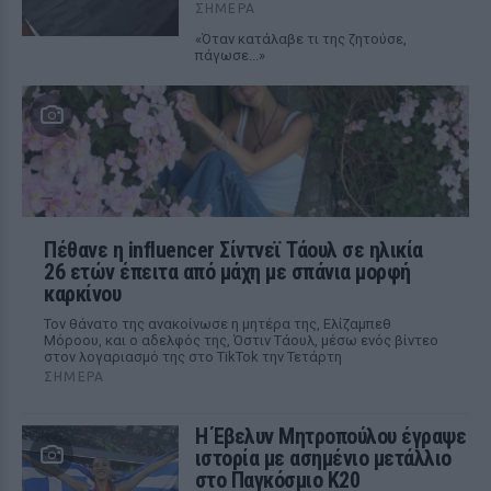
ΣΉΜΕΡΑ
«Όταν κατάλαβε τι της ζητούσε,
πάγωσε...»
Πέθανε η influencer Σίντνεϊ Τάουλ σε ηλικία
26 ετών έπειτα από μάχη με σπάνια μορφή
καρκίνου
Τον θάνατο της ανακοίνωσε η μητέρα της, Ελίζαμπεθ
Μόροου, και ο αδελφός της, Όστιν Τάουλ, μέσω ενός βίντεο
στον λογαριασμό της στο TikTok την Τετάρτη
ΣΉΜΕΡΑ
Η Έβελυν Μητροπούλου έγραψε
ιστορία με ασημένιο μετάλλιο
στο Παγκόσμιο Κ20