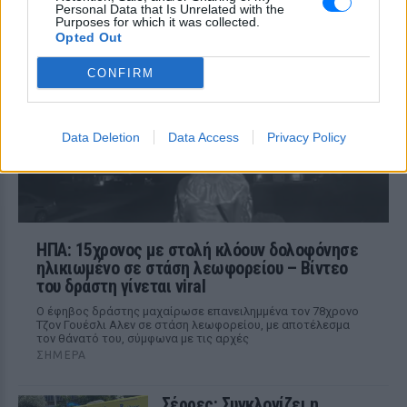
Personal Data that Is Unrelated with the
ΣΉΜΕΡΑ
Purposes for which it was collected.
Ο υφυπουργός Υποδομών Νίκος Ταχιάος
Opted Out
εξήγησε γιατί τα πρώτα δρομολόγια θα
γίνονται νυχτερινές ώρες χωρίς
CONFIRM
επιβάτες, και τι προβλέπεται για
εισιτήρια και νέες επεκτάσεις.
Data Deletion
Data Access
Privacy Policy
ΗΠΑ: 15χρονος με στολή κλόουν δολοφόνησε
ηλικιωμένο σε στάση λεωφορείου – Βίντεο
του δράστη γίνεται viral
Ο έφηβος δράστης μαχαίρωσε επανειλημμένα τον 78χρονο
Τζον Γουέσλι Αλεν σε στάση λεωφορείου, με αποτέλεσμα
τον θάνατό του, σύμφωνα με τις αρχές
ΣΉΜΕΡΑ
Σέρρες: Συγκλονίζει η