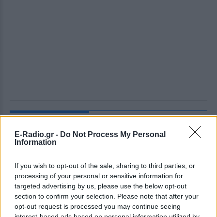
ΔΕΙΤΕ ΕΠΙΣΗΣ
E-Radio.gr -
Do Not Process My Personal
Information
ΣΤΗΝ ΙΔΙΑ ΚΑΤΗΓΟΡΙΑ
If you wish to opt-out of the sale, sharing to third parties, or
Αρχεία UFO: Αθόρυβα τριγωνικά
σκάφη 152 μέτρων και
processing of your personal or sensitive information for
μεταλλική σφαίρα με
targeted advertising by us, please use the below opt-out
ανθρώπινο σώμα στα νέα
section to confirm your selection. Please note that after your
αποχαρακτηρισμένα έγγραφα
opt-out request is processed you may continue seeing
interest-based ads based on personal information utilized by