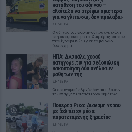
κατάθεση του οδηγού –
«Κοίταξα να στρίψω αριστερά
για να γλιτώσω, δεν πρόλαβα»
ΣΉΜΕΡΑ
Ο οδηγός του φορτηγού που ενεπλάκη
στη σύγκρουση με το ΙΧ μητέρας και γιου
περιέγραψε πώς έγινε το μοιραίο
δυστύχημα.
ΗΠΑ: Δασκάλα χορού
κατηγορείται για σeξουαλική
κακοποίηση δύο ανήλικων
μαθητών της
ΣΉΜΕΡΑ
Οι αστυνομικές Αρχές δεν αποκλείουν
την ύπαρξη περισσότερων θυμάτων
Πουέρτο Ρίκο: Διανομή νερού
με δελτίο εν μέσω
παρατεταμένης ξηρασίας
ΣΉΜΕΡΑ