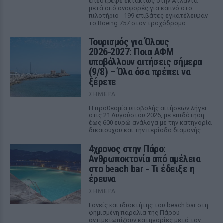
επέστρεψε εκτάκτως στην Ατλάντα
μετά από αναφορές για καπνό στο
πιλοτήριο - 199 επιβάτες εγκατέλειψαν
το Boeing 757 στον τροχόδρομο.
Τουρισμός για Όλους
2026‑2027: Ποια ΑΦΜ
υποβάλλουν αιτήσεις σήμερα
(9/8) – Όλα όσα πρέπει να
ξέρετε
ΣΉΜΕΡΑ
Η προθεσμία υποβολής αιτήσεων λήγει
στις 21 Αυγούστου 2026, με επιδότηση
έως 600 ευρώ ανάλογα με την κατηγορία
δικαιούχου και την περίοδο διαμονής.
4χρονος στην Πάρο:
Ανθρωποκτονία από αμέλεια
στο beach bar ‑ Τι έδειξε η
έρευνα
ΣΉΜΕΡΑ
Γονείς και ιδιοκτήτης του beach bar στη
φημισμένη παραλία της Πάρου
αντιμετωπίζουν κατηγορίες μετά τον