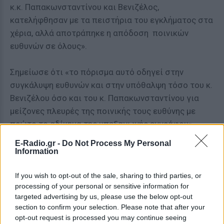
κ.κ. Παπακωνσταντίνου και Βενιζέλος,
κατελήφθησαν με τα πειστήρια του εγκλήματος στα
χέρια, αλλά αποτράπηκε η απόδοση ποινικών
ευθυνών σε όλους».
Σημείωσε ότι «το πόρισμα αυτό οδηγεί στην
συγκάλυψη ευθυνών και στην υπόθαλψη τόσο του κ.
Βενιζέλου όσο και του κ. Παπακωνσταντίνου για
μείζονες πλευρές της ποινικής τους ευθύνης με
πρώτο το αδίκημα της υπεξαγωγής εγγράφου».
Πέραν αυτών, επισήμανε ότι ΝΔ και ΠΑΣΟΚ
E-Radio.gr -
Do Not Process My Personal
έσπευσαν να κλείσουν «άρον – άρον» τις εργασίες
Information
της προανακριτικής προκειμένου «να μην υπάρξουν
από τον ΣΔΟΕ έρευνες και στα υπόλοιπα πρόσωπα
If you wish to opt-out of the sale, sharing to third parties, or
processing of your personal or sensitive information for
της λίστας Λαγκάρντ» εξηγώντας ότι μεταξύ αυτών
targeted advertising by us, please use the below opt-out
βρίσκονται ηχηρά ονόματα του πολιτικού και
section to confirm your selection. Please note that after your
επιχειρηματικού χώρου.
opt-out request is processed you may continue seeing