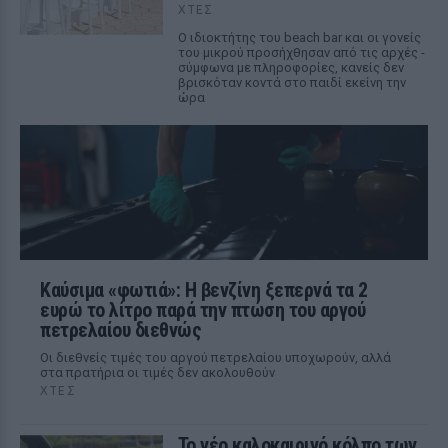
ΧΤΕΣ
Ο ιδιοκτήτης του beach bar και οι γονείς
του μικρού προσήχθησαν από τις αρχές -
σύμφωνα με πληροφορίες, κανείς δεν
βρισκόταν κοντά στο παιδί εκείνη την
ώρα
Καύσιμα «φωτιά»: Η βενζίνη ξεπερνά τα 2
ευρώ το λίτρο παρά την πτώση του αργού
πετρελαίου διεθνώς
Οι διεθνείς τιμές του αργού πετρελαίου υποχωρούν, αλλά
στα πρατήρια οι τιμές δεν ακολουθούν
ΧΤΕΣ
Το νέο καλοκαιρινό κόλπο των