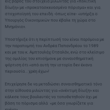
εις βάρος του στοιχεία μιλώντας για «πολιτική
δίωξη» με «προκατασκευασμένο πόρισμα» και για
στοχοποίησή του επειδή -όπως είπε- «υπήρξα ο
Υπουργός Οικονομικών που έβαλε τη χώρα στο
Μνημόνιο».
Υποστήριξε ότι η περίπτωσή του είναι παρόμοια με
την παραπομπή του Ανδρέα Παπανδρέου το 1989
και με του κ. Αμπτουλάχ Οτσαλάν, ενώ στο κλείσιμο
της ομιλίας του επισήμανε με συναισθηματική
φόρτιση ότι «από αυτή την ιστορία δεν έκανα
περιουσία… χρέη έχω»!
Επιχείρησε δε να μεταδώσει συναισθηματικό τόνο
στην αίθουσα μιλώντας για «ανέντιμη δίωξη» και
κάλεσε τους βουλευτές να τοποθετηθούν όχι με
βάση το πόρισμα αλλά «με όσα γνωρίζετε για
εμένα».