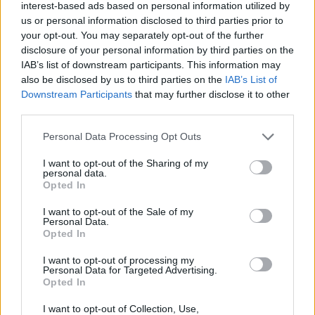
interest-based ads based on personal information utilized by
us or personal information disclosed to third parties prior to
Ο κ. Παναγιώτης Ρήγας (ΠΑΣΟΚ) εστίασε τα πυρά
your opt-out. You may separately opt-out of the further
του στον ΣΥΡΙΖΑ και στις καταγγελίες της κυρίας
disclosure of your personal information by third parties on the
Κωνσταντοπούλου περί «συγκάλυψης και
IAB’s list of downstream participants. This information may
υπόθαλψης» απαντώντας: «ο ΣΥΡΙΖΑ είχε
also be disclosed by us to third parties on the
IAB’s List of
Downstream Participants
that may further disclose it to other
προκατασκευάσει την πορισματική του γνώμη. Είχε
third parties.
δημιουργήσει από πριν ένα έργο με γκέστ σταρ την
κυρία Κωνσταντοπούλου προκειμένου να εκφράσει
Personal Data Processing Opt Outs
το αντιπασοκικό του αίνος και τα πολιτικά του
I want to opt-out of the Sharing of my
μίση… Όπως το Ά89 τότε που με συκοφαντίες
personal data.
Opted In
πολέμησαν τον Ανδρέα Παπανδρέου έτσι και τώρα η
νεότερη γενιά συνεχίζει το πολιτικό μίσος για το
I want to opt-out of the Sale of my
Personal Data.
ΠΑΣΟΚ».
Opted In
I want to opt-out of processing my
Ο εκπρόσωπος των Ανεξάρτητων Ελλήνων Βασίλης
Personal Data for Targeted Advertising.
Καπερνάρος επισήμανε τις ποινικές ευθύνες
Opted In
Παπακωνσταντίνου – Βενιζέλου, ενώ σημείωσε και
I want to opt-out of Collection, Use,