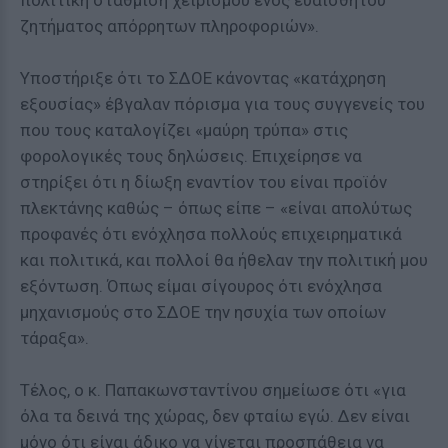
πολιτική στάθμιση χειρισμού ενός ευαίσθητου
ζητήματος απόρρητων πληροφοριών».
Υποστήριξε ότι το ΣΔΟΕ κάνοντας «κατάχρηση
εξουσίας» έβγαλαν πόρισμα για τους συγγενείς του
που τους καταλογίζει «μαύρη τρύπα» στις
φορολογικές τους δηλώσεις. Επιχείρησε να
στηρίξει ότι η δίωξη εναντίον του είναι προϊόν
πλεκτάνης καθώς – όπως είπε – «είναι απολύτως
προφανές ότι ενόχλησα πολλούς επιχειρηματικά
και πολιτικά, και πολλοί θα ήθελαν την πολιτική μου
εξόντωση. Όπως είμαι σίγουρος ότι ενόχλησα
μηχανισμούς στο ΣΔΟΕ την ησυχία των οποίων
τάραξα».
Τέλος, ο κ. Παπακωνσταντίνου σημείωσε ότι «για
όλα τα δεινά της χώρας, δεν φταίω εγώ. Δεν είναι
μόνο ότι είναι άδικο να γίνεται προσπάθεια να