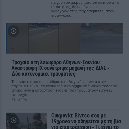
πνιγμό του μικρού παιδιού σε πισίνα - ο
ιδιοκτήτης, δηλωμένος ως
ναυαγοσώστης, παραπέμπεται στον
εισαγγελέα
Τροχαίο στη λεωφόρο Αθηνών‑Σουνίου:
Αναστροφή ΙΧ συνέτριψε μηχανή της ΔΙΑΣ ‑
Δύο αστυνομικοί τραυματίες
Το περιστατικό σημειώθηκε στο Λαγονήσι, κοντά στην
παραλία Πεύκο - το ενοικιαζόμενο όχημα επέβαιναν τέσσερα
άτομα, ενώ η κατάσταση ενός εκ των τραυματιών εμπνέει
ανησυχία.
ΣΉΜΕΡΑ
Ουκρανία: Βίντεο σοκ με
19χρονο να οδηγείται με τη βία
για επιστράτευση ‑ Τι είναι το