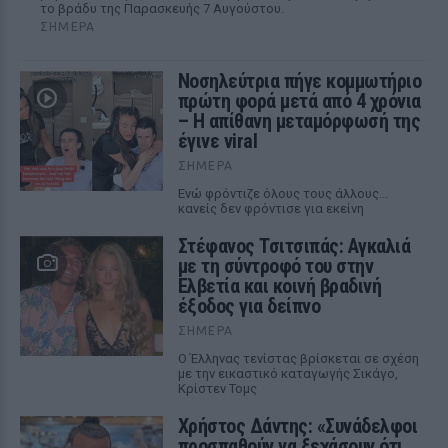
το βράδυ της Παρασκευής 7 Αυγούστου.
ΣΉΜΕΡΑ
Νοσηλεύτρια πήγε κομμωτήριο
πρώτη φορά μετά από 4 χρόνια
– Η απίθανη μεταμόρφωσή της
έγινε viral
ΣΉΜΕΡΑ
Ενώ φρόντιζε όλους τους άλλους...
κανείς δεν φρόντισε για εκείνη
Στέφανος Τσιτσιπάς: Αγκαλιά
με τη σύντροφό του στην
Ελβετία και κοινή βραδινή
έξοδος για δείπνο
ΣΉΜΕΡΑ
Ο Έλληνας τενίστας βρίσκεται σε σχέση
με την εικαστικό καταγωγής Σικάγο,
Κρίστεν Τομς
Χρήστος Δάντης: «Συνάδελφοι
προσπαθούν να ξεχάσουν ότι