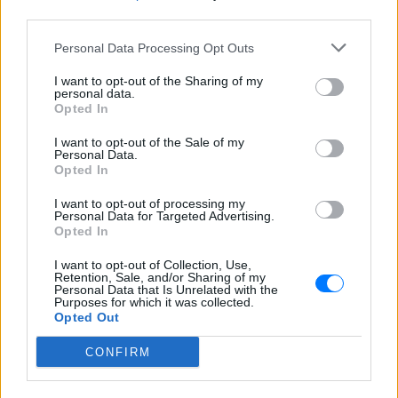
third parties.
Personal Data Processing Opt Outs
I want to opt-out of the Sharing of my
personal data.
Opted In
I want to opt-out of the Sale of my
Personal Data.
Opted In
I want to opt-out of processing my
Ακολουθήστε το E-Radio.gr στο
Google News
Personal Data for Targeted Advertising.
και μάθετε πρώτοι
Opted In
τα πιο hot νέα
.
I want to opt-out of Collection, Use,
Εσύ μπήκες στο E-Daily.gr; Τα νέα της ημέρας
Retention, Sale, and/or Sharing of my
Personal Data that Is Unrelated with the
και ότι σου κάνει κλικ!
Purposes for which it was collected.
Opted Out
Ακολουθήστε το E-Radio.gr και στο Instagram
CONFIRM
ΔΙΑΦΗΜΙΣΗ