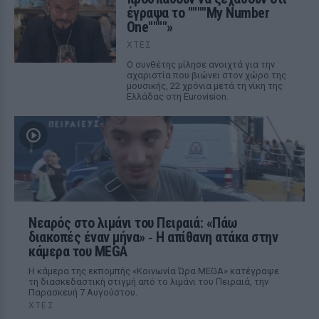
έγραψα το """"My Number
One""""»
ΧΤΕΣ
Ο συνθέτης μίλησε ανοιχτά για την
αχαριστία που βιώνει στον χώρο της
μουσικής, 22 χρόνια μετά τη νίκη της
Ελλάδας στη Eurovision.
Νεαρός στο λιμάνι του Πειραιά: «Πάω
διακοπές έναν μήνα» ‑ Η απίθανη ατάκα στην
κάμερα του MEGA
Η κάμερα της εκπομπής «Κοινωνία Ώρα MEGA» κατέγραψε
τη διασκεδαστική στιγμή από το λιμάνι του Πειραιά, την
Παρασκευή 7 Αυγούστου.
ΧΤΕΣ