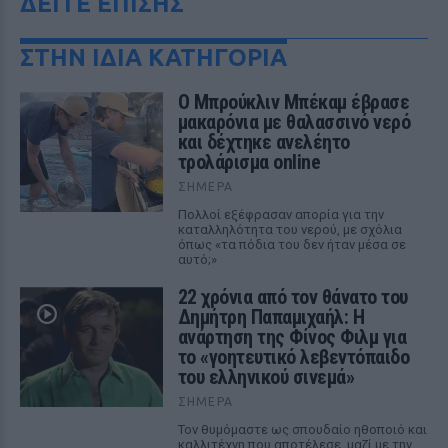
ΔΕΙΤΕ ΕΠΙΣΗΣ
ΣΤΗΝ ΙΔΙΑ ΚΑΤΗΓΟΡΙΑ
Ο Μπρούκλιν Μπέκαμ έβρασε
μακαρόνια με θαλασσινό νερό
και δέχτηκε ανελέητο
τρολάρισμα online
ΣΉΜΕΡΑ
Πολλοί εξέφρασαν απορία για την
καταλληλότητα του νερού, με σχόλια
όπως «τα πόδια του δεν ήταν μέσα σε
αυτό;»
22 χρόνια από τον θάνατο του
Δημήτρη Παπαμιχαήλ: Η
ανάρτηση της Φίνος Φιλμ για
το «γοητευτικό λεβεντόπαιδο
του ελληνικού σινεμά»
ΣΉΜΕΡΑ
Τον θυμόμαστε ως σπουδαίο ηθοποιό και
καλλιτέχνη που αποτέλεσε, μαζί με την