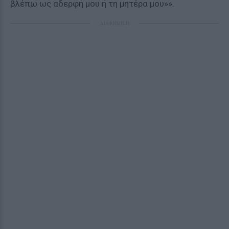
βλέπω ως αδερφή μου ή τη μητέρα μου»».
ΔΙΑΦΗΜΙΣΗ