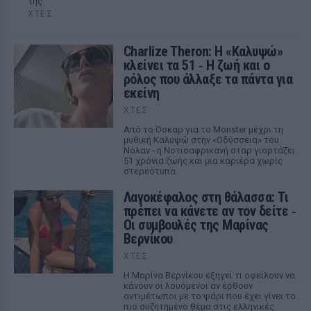
της
ΧΤΕΣ
Charlize Theron: Η «Καλυψώ»
κλείνει τα 51 ‑ H ζωή και ο
ρόλος που άλλαξε τα πάντα για
εκείνη
ΧΤΕΣ
Από το Όσκαρ για το Monster μέχρι τη
μυθική Καλυψώ στην «Οδύσσεια» του
Νόλαν - η Νοτιοαφρικανή σταρ γιορτάζει
51 χρόνια ζωής και μια καριέρα χωρίς
στερεότυπα.
Λαγοκέφαλος στη θάλασσα: Τι
πρέπει να κάνετε αν τον δείτε ‑
Οι συμβουλές της Μαρίνας
Βερνίκου
ΧΤΕΣ
Η Μαρίνα Βερνίκου εξηγεί τι οφείλουν να
κάνουν οι λουόμενοι αν έρθουν
αντιμέτωποι με το ψάρι που έχει γίνει το
πιο συζητημένο θέμα στις ελληνικές