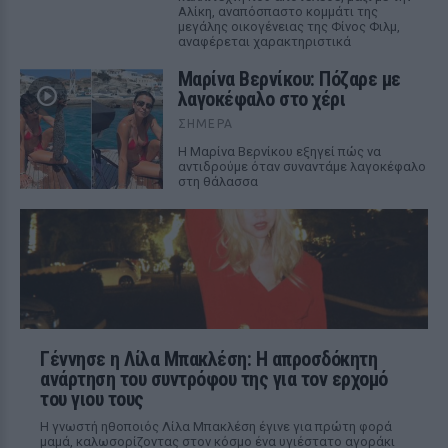
Αλίκη, αναπόσπαστο κομμάτι της
μεγάλης οικογένειας της Φίνος Φιλμ,
αναφέρεται χαρακτηριστικά
Μαρίνα Βερνίκου: Πόζαρε με
λαγοκέφαλο στο χέρι
ΣΉΜΕΡΑ
Η Μαρίνα Βερνίκου εξηγεί πώς να
αντιδρούμε όταν συναντάμε λαγοκέφαλο
στη θάλασσα
Γέννησε η Λίλα Μπακλέση: Η απροσδόκητη
ανάρτηση του συντρόφου της για τον ερχομό
του γιου τους
Η γνωστή ηθοποιός Λίλα Μπακλέση έγινε για πρώτη φορά
μαμά, καλωσορίζοντας στον κόσμο ένα υγιέστατο αγοράκι