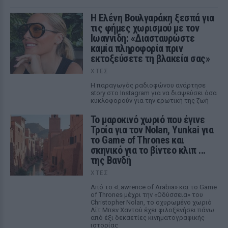
Η Ελένη Βουλγαράκη ξεσπά για
τις φήμες χωρισμού με τον
Ιωαννίδη: «Διασταυρώστε
καμία πληροφορία πριν
εκτοξεύσετε τη βλακεία σας»
ΧΤΕΣ
Η παραγωγός ραδιοφώνου ανάρτησε
story στο Instagram για να διαψεύσει όσα
κυκλοφορούν για την ερωτική της ζωή
Το μαροκινό χωριό που έγινε
Τροία για τον Nolan, Yunkai για
το Game of Thrones και
σκηνικό για το βίντεο κλιπ ...
της Βανδή
ΧΤΕΣ
Από το «Lawrence of Arabia» και το Game
of Thrones μέχρι την «Οδύσσεια» του
Christopher Nolan, το οχυρωμένο χωριό
Αΐτ Μπεν Χαντού έχει φιλοξενήσει πάνω
από έξι δεκαετίες κινηματογραφικής
ιστορίας