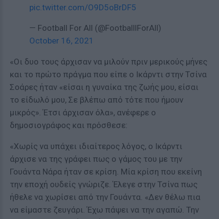
pic.twitter.com/O9D5oBrDF5
— Football For All (@FootballlForAll)
October 16, 2021
«Οι δυο τους άρχισαν να μιλούν πριν μερικούς μήνες
και το πρώτο πράγμα που είπε ο Ικάρντι στην Τσίνα
Σοάρες ήταν «είσαι η γυναίκα της ζωής μου, είσαι
το είδωλό μου, Σε βλέπω από τότε που ήμουν
μικρός». Έτσι άρχισαν όλα», ανέφερε ο
δημοσιογράφος και πρόσθεσε:
«Χωρίς να υπάχει ιδιαίτερος λόγος, ο Ικάρντι
άρχισε να της γράφει πως ο γάμος του με την
Γουάντα Νάρα ήταν σε κρίση. Μία κρίση που εκείνη
την εποχή ουδείς γνώριζε. Έλεγε στην Τσίνα πως
ήθελε να χωρίσει από την Γουάντα. «Δεν θέλω πια
να είμαστε ζευγάρι. Έχω πάψει να την αγαπώ. Την