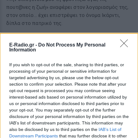
πουτ@νες η ζωή» αναφέρει στον λογαριασμός της,
στον οποίο… έχει επιστρέψει το όνομα Ικάρντι,
δίπλα στο πατρικό της.
E-Radio.gr -
Do Not Process My Personal
[ΠΗΓΗ]
Information
If you wish to opt-out of the sale, sharing to third parties, or
ΔΙΑΦΗΜΙΣΗ
processing of your personal or sensitive information for
targeted advertising by us, please use the below opt-out
section to confirm your selection. Please note that after your
opt-out request is processed you may continue seeing
interest-based ads based on personal information utilized by
us or personal information disclosed to third parties prior to
your opt-out. You may separately opt-out of the further
disclosure of your personal information by third parties on the
IAB’s list of downstream participants. This information may
also be disclosed by us to third parties on the
IAB’s List of
Downstream Participants
that may further disclose it to other