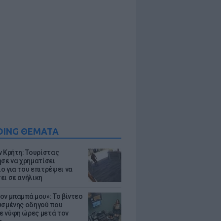
DING ΘΕΜΑΤΑ
ν Κρήτη: Τουρίστας
ησε να χρηματίσει
ο για του επιτρέψει να
ει σε ανήλικη
ον μπαμπά μου»: Το βίντεο
υσμένης οδηγού που
 νύφη ώρες μετά τον