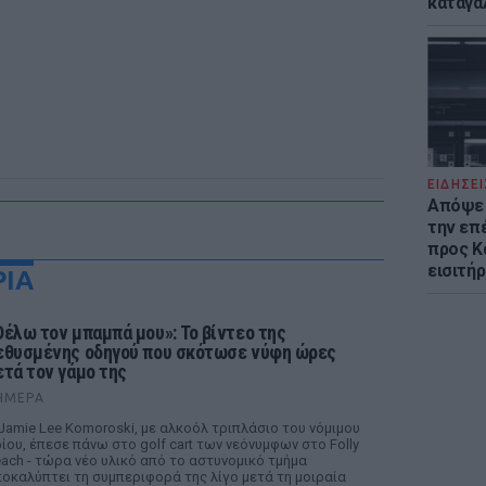
καταγά
ΕΙΔΗΣΕΙ
Απόψε 
την επ
προς Κα
εισιτήρ
ΡΙΑ
Θέλω τον μπαμπά μου»: Το βίντεο της
εθυσμένης οδηγού που σκότωσε νύφη ώρες
ετά τον γάμο της
ΉΜΕΡΑ
Jamie Lee Komoroski, με αλκοόλ τριπλάσιο του νόμιμου
ίου, έπεσε πάνω στο golf cart των νεόνυμφων στο Folly
ach - τώρα νέο υλικό από το αστυνομικό τμήμα
οκαλύπτει τη συμπεριφορά της λίγο μετά τη μοιραία