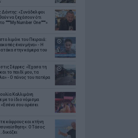
ς
 Δάντης: «Συνάδελφοι
ούν να ξεχάσουν ότι
ο """"My Number One""""»
στο λιμάνι του Πειραιά:
ακοπές έναν μήνα» - Η
 ατάκα στην κάμερα του
 στις Σέρρες: «Έχασα τη
και το παιδί μου, τα
λα» - Ο πόνος του πατέρα
Ιουλία Καλλιμάνη
 με το ίδιο νόμισμα
 «Εσένα σου αρέσει
ετε κάφρους και κτήνη
νσυναίσθηση»: Ο Τάσος
..δικάζει