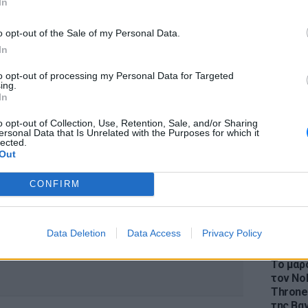
In
ας, τα μέλη του προσωπικού μας να έχουν το
 Ακριβώς γι’ αυτό κίνησα τις νόμιμες
o opt-out of the Sale of my Personal Data.
ιερεύνηση του καταγγελθέντος, σοβαρού
In
to opt-out of processing my Personal Data for Targeted
LIFESTY
ing.
Η Ελέν
In
χωρισμ
«Διαστ
o opt-out of Collection, Use, Retention, Sale, and/or Sharing
ersonal Data that Is Unrelated with the Purposes for which it
εκτοξε
lected.
ΔΙΑΦΗΜΙΣΗ
Out
CONFIRM
Data Deletion
Data Access
Privacy Policy
LIFESTY
Το μαρο
τον Nol
Thrones
της Βα