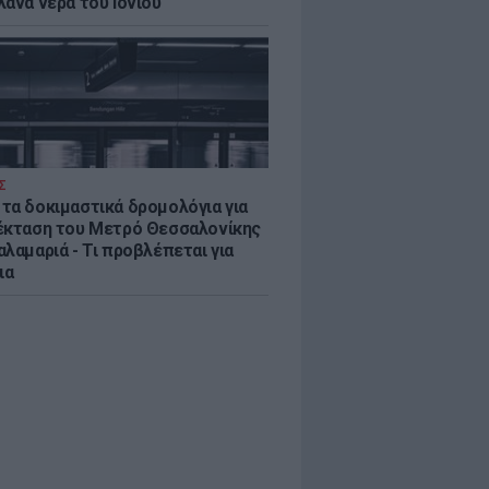
λανα νερά του Ιονίου
Σ
τα δοκιμαστικά δρομολόγια για
έκταση του Μετρό Θεσσαλονίκης
λαμαριά - Τι προβλέπεται για
ια