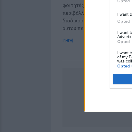
Opted 
φοιτητές μας, οι καθηγητές μ
περιβάλλον που τους αρμόζει.
I want t
διαδικασίες για την πλήρη δ
Opted 
αυτού περιστατικού».
I want 
Advertis
[ΠΗΓΗ]
Opted 
I want t
of my P
was col
Opted 