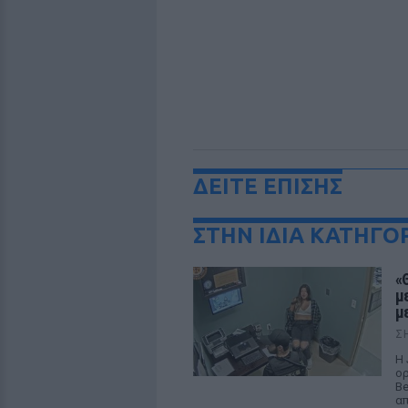
ΔΕΙΤΕ ΕΠΙΣΗΣ
ΣΤΗΝ ΙΔΙΑ ΚΑΤΗΓΟ
«
μ
μ
Σ
Η 
ορ
Be
απ