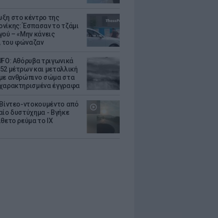
ξη στο κέντρο της
νίκης: Έσπασαν το τζάμι
γού – «Μην κάνεις
 του φώναζαν
UFO: Αθόρυβα τριγωνικά
52 μέτρων και μεταλλική
με ανθρώπινο σώμα στα
χαρακτηρισμένα έγγραφα
 Βίντεο-ντοκουμέντο από
αίο δυστύχημα - Βγήκε
ίθετο ρεύμα το ΙΧ