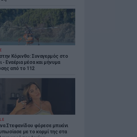
Σ
στην Κόρινθο: Συναγερμός στο
 - Εναέρια μέσα και μήνυμα
σης από το 112
LE
άνα Στεφανίδου φόρεσε μπικίνι
τυπωσίασε με το κορμί της στα