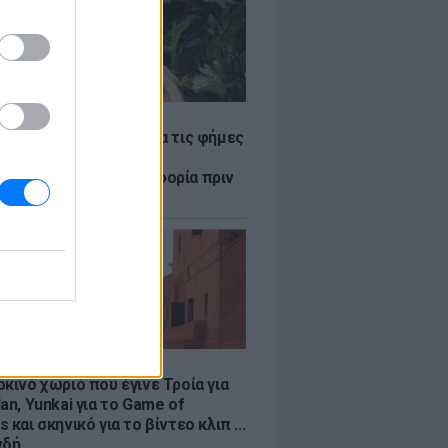
LE
η Βουλγαράκη ξεσπά για τις φήμες
ού με τον Ιωαννίδη:
αυρώστε καμία πληροφορία πριν
ύσετε τη βλακεία σας»
LE
κινό χωριό που έγινε Τροία για
an, Yunkai για το Game of
 και σκηνικό για το βίντεο κλιπ ...
νδή