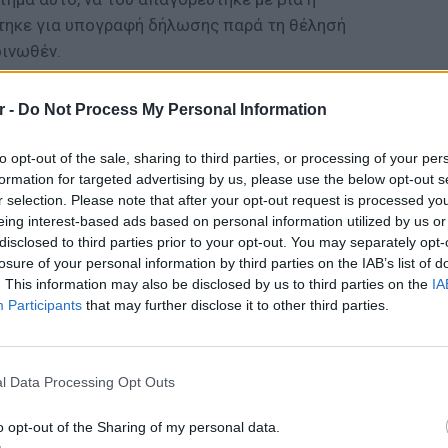
τηκε για υπογραφή δήλωσης παρά τη θέλησή
οινωθέν.
ν, έστειλε επιστολή στον Πρύτανη του
r -
Do Not Process My Personal Information
ας ενημέρωση σχετικά με το περιστατικό
στις οποίες προέβη η διοίκηση του Ιδρύματος
to opt-out of the sale, sharing to third parties, or processing of your per
μβάντος κατά τα προβλεπόμενα στην κείμενη
formation for targeted advertising by us, please use the below opt-out s
ρά της στις αρμόδιες αρχές της χώρας όσο
r selection. Please note that after your opt-out request is processed y
eing interest-based ads based on personal information utilized by us or
ών διαδικασιών εντός του Ιδρύματος για την
disclosed to third parties prior to your opt-out. You may separately opt-
 τους υπαιτίους.
losure of your personal information by third parties on the IAB’s list of
. This information may also be disclosed by us to third parties on the
IA
δήλωσε σχετικά:
Participants
that may further disclose it to other third parties.
 θέση στα Πανεπιστήμιά μας. Είναι αδιανόητο
ΕΙΔΗΣΕΙ
Θερμοπ
κά περιορισμού ελευθερίας, καταναγκασμού,
εξοικον
l Data Processing Opt Outs
σης των μελών της ακαδημαϊκής κοινότητας.
την πο
οστασία της ακαδημαϊκής ελευθερίας και η
o opt-out of the Sharing of my personal data.
ριβάλλοντος στα Πανεπιστήμιά μας, ώστε οι