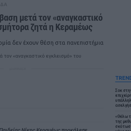
ΑΔΑ
βαση μετά τον «αναγκαστικό 
σμήτορα ζητά η Κεραμέως
ομία δεν έχουν θέση στα πανεπιστήμια
ΔΙΑΦΗΜΙΣΗ
TREN
Σοκ στη
επιχείρ
υπάλληλ
ασελγήσ
«Θέλω τ
της μεθ
σκότωσε
 Παιδείας Νίκης Κεραμέως προκάλεσε