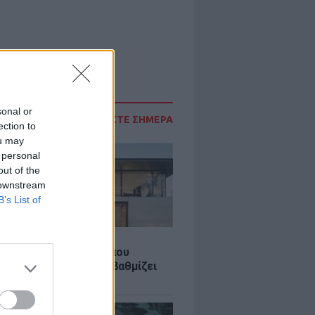
sonal or
ΔΙΑΒΑΣΤΕ ΣΗΜΕΡΑ
ection to
ou may
 personal
out of the
 downstream
B’s List of
Σ
λαστική: Καινοτομία που
ομεί ενέργεια και αναβαθμίζει
ιότητα ζωής