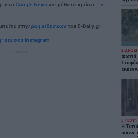
gr στο
Google News
και μάθετε πρώτοι
τα
 μπείτε στην
ροή ειδήσεων
του E-Daily.gr
r και στο Instagram
ΕΙΔΗΣΕΙ
ΔΙΑΦΗΜΙΣΗ
Φωτιά 
Στεφάνι
εκκένω
LIFESTY
Η Τατι
και εν