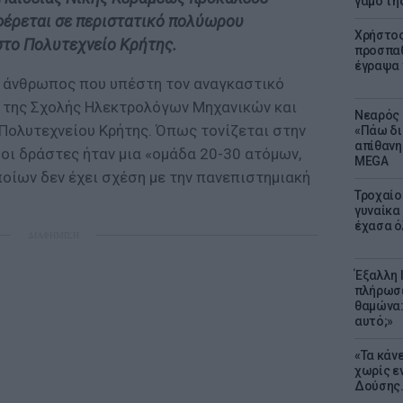
γάμο τη
φέρεται σε περιστατικό πολύωρου
Χρήστος
στο Πολυτεχνείο Κρήτης.
προσπαθ
έγραψα τ
ο άνθρωπος που υπέστη τον αναγκαστικό
 της Σχολής Ηλεκτρολόγων Μηχανικών και
Νεαρός 
ολυτεχνείου Κρήτης. Όπως τονίζεται στην
«Πάω δι
απίθανη
 οι δράστες ήταν μια «ομάδα 20-30 ατόμων,
MEGA
οίων δεν έχει σχέση με την πανεπιστημιακή
Τροχαίο
γυναίκα 
έχασα ό
ΔΙΑΦΗΜΙΣΗ
Έξαλλη 
πλήρωσε
θαμώνα:
αυτό;»
«Τα κάν
χωρίς ε
Δούσης.