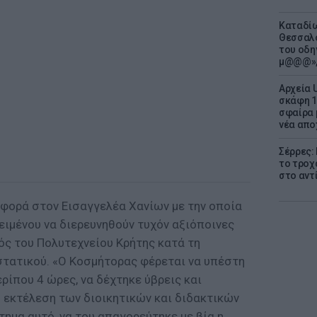
Καταδίω
Θεσσαλο
του οδη
μ@@@»,
Αρχεία 
σκάφη 1
σφαίρα 
νέα απο
Σέρρες:
το τροχ
στο αντ
φορά στον Εισαγγελέα Χανίων με την οποία
ειμένου να διερευνηθούν τυχόν αξιόποινες
ός του Πολυτεχνείου Κρήτης κατά τη
στατικού. «Ο Κοσμήτορας φέρεται να υπέστη
ρίπου 4 ώρες, να δέχτηκε ύβρεις και
η εκτέλεση των διοικητικών και διδακτικών
ημα αυτό, να του απαγορεύτηκε με βία η