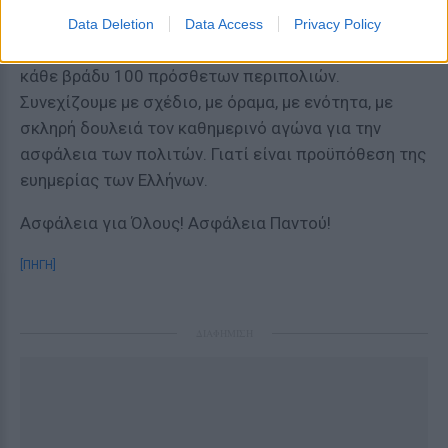
αστυνομικοί ενισχύουν τα ΑΤ του Λεκανοπεδίου
Data Deletion
Data Access
Privacy Policy
Αττικής και διασφαλίζουν την πραγματοποίηση
κάθε βράδυ 100 πρόσθετων περιπολιών.
Συνεχίζουμε με σχέδιο, με όραμα, με ενότητα, με
σκληρή δουλειά τον καθημερινό αγώνα για την
ασφάλεια των πολιτών. Γιατί είναι προϋπόθεση της
ευημερίας των Ελλήνων.
Ασφάλεια για Όλους! Ασφάλεια Παντού!
[ΠΗΓΗ]
ΔΙΑΦΗΜΙΣΗ