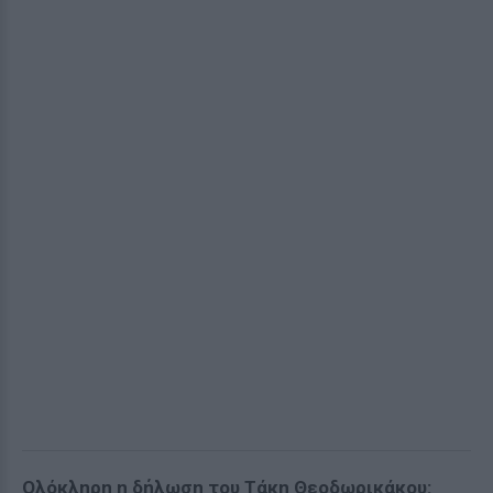
Ολόκληρη η δήλωση του Τάκη Θεοδωρικάκου: