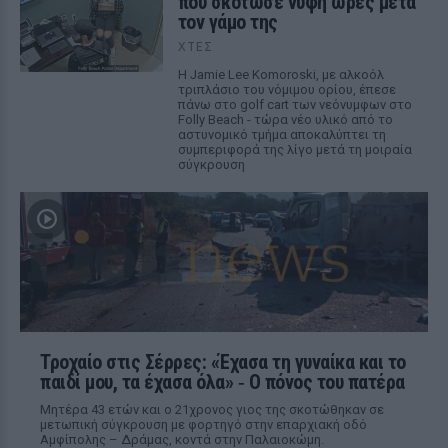
που σκότωσε νύφη ώρες μετά
τον γάμο της
ΧΤΕΣ
Η Jamie Lee Komoroski, με αλκοόλ
τριπλάσιο του νόμιμου ορίου, έπεσε
πάνω στο golf cart των νεόνυμφων στο
Folly Beach - τώρα νέο υλικό από το
αστυνομικό τμήμα αποκαλύπτει τη
συμπεριφορά της λίγο μετά τη μοιραία
σύγκρουση
Τροχαίο στις Σέρρες: «Έχασα τη γυναίκα και το
παιδί μου, τα έχασα όλα» ‑ Ο πόνος του πατέρα
Μητέρα 43 ετών και ο 21χρονος γιος της σκοτώθηκαν σε
μετωπική σύγκρουση με φορτηγό στην επαρχιακή οδό
Αμφίπολης – Δράμας, κοντά στην Παλαιοκώμη.