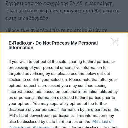
ζητήσει από τον Αρχηγό της ΕΛ.ΑΣ. η υλοποίηση
των σχετικών μέτρων να πραγματοποιηθεί μέσα σε
αυτή την εβδομάδα.
Πέραν των ανωτέρω πέντε πρωτοβουλιών σε
θεσμικό επίπεδο προωθούμε τους επόμενους τρεις
E-Radio.gr -
Do Not Process My Personal
μήνες το Νομοσχέδιο για την Αναβάθμιση της
Information
Αστυνομικής Ακαδημίας και της παρεχόμενης
εκπαίδευσης στο σύνολο των αστυνομικών της
If you wish to opt-out of the sale, sharing to third parties, or
χώρας. Στόχος μία αστυνομία φιλική στον πολίτη,
processing of your personal or sensitive information for
targeted advertising by us, please use the below opt-out
που σέβεται την δημοκρατική νομιμότητα και είναι
section to confirm your selection. Please note that after your
άτεγκτη και αποτελεσματική απέναντι στο έγκλημα,
opt-out request is processed you may continue seeing
την αστυνομία του 21ου αιώνα.
interest-based ads based on personal information utilized by
us or personal information disclosed to third parties prior to
Και, δεύτερον, είμαι σε επαφή με τον συνάδελφο
your opt-out. You may separately opt-out of the further
Υπουργό Δικαιοσύνης για την ανάληψη
disclosure of your personal information by third parties on the
IAB’s list of downstream participants. This information may
πρωτοβουλίας εκσυγχρονισμού του Ποινικού
also be disclosed by us to third parties on the
IAB’s List of
Κώδικα, ώστε οι κατ’ επάγγελμα κλοπές να
Downstream Participants
that may further disclose it to other