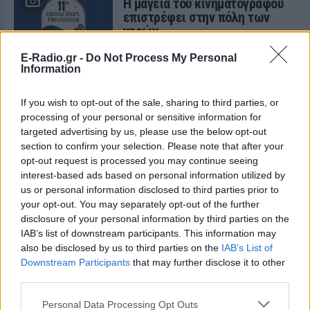
Η μαγεία του κινηματογράφου
επιστρέφει στην πόλη των
νερών
ΠΡΙΝ 7 ΕΒΔΟΜΆΔΕΣ
E-Radio.gr -
Do Not Process My Personal
4 & 5 Ιουλίου 2026 - Cine Καταρράκτες,
Information
Περιοχή Μύλοι, Έδεσσα - Είσοδος
Ελεύθερη
If you wish to opt-out of the sale, sharing to third parties, or
Οι Σκιαδαρέσες στο Φεστιβάλ
processing of your personal or sensitive information for
Μονής Λαζαριστών: Μια βραδιά
targeted advertising by us, please use the below opt-out
γεμάτη μουσική, χιούμορ και
section to confirm your selection. Please note that after your
αυθεντική ενέργεια
opt-out request is processed you may continue seeing
ΠΡΙΝ 7 ΕΒΔΟΜΆΔΕΣ
interest-based ads based on personal information utilized by
us or personal information disclosed to third parties prior to
Το αγαπημένο μουσικό σχήμα επιστρέφει
στη Θεσσαλονίκη για μια μεγάλη
your opt-out. You may separately opt-out of the further
καλοκαιρινή συναυλία την Πέμπτη 25
disclosure of your personal information by third parties on the
Ιουνίου
IAB’s list of downstream participants. This information may
also be disclosed by us to third parties on the
IAB’s List of
Downstream Participants
that may further disclose it to other
third parties.
Personal Data Processing Opt Outs