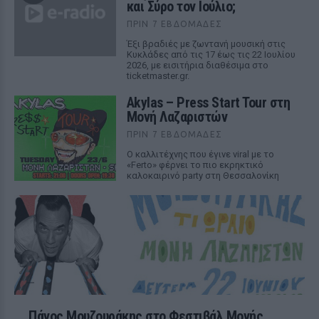
και Σύρο τον Ιούλιο;
ΠΡΙΝ 7 ΕΒΔΟΜΆΔΕΣ
Έξι βραδιές με ζωντανή μουσική στις
Κυκλάδες από τις 17 έως τις 22 Ιουλίου
2026, με εισιτήρια διαθέσιμα στο
ticketmaster.gr.
Akylas – Press Start Tour στη
Μονή Λαζαριστών
ΠΡΙΝ 7 ΕΒΔΟΜΆΔΕΣ
Ο καλλιτέχνης που έγινε viral με το
«Ferto» φέρνει το πιο εκρηκτικό
καλοκαιρινό party στη Θεσσαλονίκη
Πάνος Μουζουράκης στο Φεστιβάλ Μονής