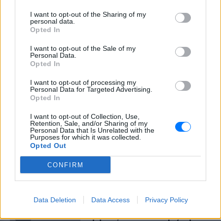
I want to opt-out of the Sharing of my
personal data.
Ο 12ος Πίθηκος στο Φεστιβάλ Μονής
Opted In
Λαζαριστών – Παρουσιάζει ζωντανά το
«Ζούγκλα»
I want to opt-out of the Sale of my
Personal Data.
Ο κορυφαίος εκπρόσωπος της ελληνικής hip hop σκηνής
Opted In
ανεβαίνει στη σκηνή της Σταυρούπολης την Τετάρτη 24
Ιουνίου 2026.
I want to opt-out of processing my
ΠΡΙΝ 7 ΕΒΔΟΜΆΔΕΣ
Personal Data for Targeted Advertising.
Opted In
ΜΠΛΙΠ ΦΕΣΤ 26: Ποιοι
I want to opt-out of Collection, Use,
εμφανίζονται στο μεγάλο
Retention, Sale, and/or Sharing of my
φεστιβάλ ηλεκτρονικής
Personal Data that Is Unrelated with the
μουσικής της Εύβοιας;
Purposes for which it was collected.
Opted Out
ΠΡΙΝ 7 ΕΒΔΟΜΆΔΕΣ
CONFIRM
Τρεις ημέρες non-stop μουσικής με δύο
stages και πάνω από 50 καλλιτέχνες στο
Platanenhof της Κύμης, από 3 έως 5
Ιουλίου 2026.
Data Deletion
Data Access
Privacy Policy
Avli Music Festival 2026: Ποιοι
εμφανίζονται σε Ανδρο, Τήνο