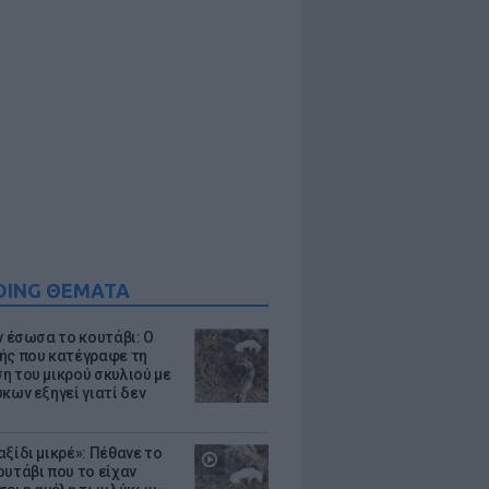
DING ΘΕΜΑΤΑ
ν έσωσα το κουτάβι: Ο
ής που κατέγραφε τη
η του μικρού σκυλιού με
κων εξηγεί γιατί δεν
ξίδι μικρέ»: Πέθανε το
ουτάβι που το είχαν