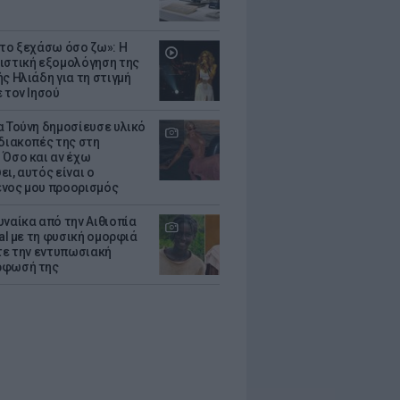
 το ξεχάσω όσο ζω»: Η
ιστική εξομολόγηση της
ς Ηλιάδη για τη στιγμή
 τον Ιησού
α Τούνη δημοσίευσε υλικό
 διακοπές της στη
 Όσο και αν έχω
ι, αυτός είναι ο
νος μου προορισμός
υναίκα από την Αιθιοπία
ral με τη φυσική ομορφιά
ίτε την εντυπωσιακή
ρφωσή της