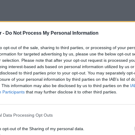
r -
Do Not Process My Personal Information
to opt-out of the sale, sharing to third parties, or processing of your per
formation for targeted advertising by us, please use the below opt-out s
r selection. Please note that after your opt-out request is processed y
eing interest-based ads based on personal information utilized by us or
disclosed to third parties prior to your opt-out. You may separately opt-
losure of your personal information by third parties on the IAB’s list of
. This information may also be disclosed by us to third parties on the
IA
Participants
that may further disclose it to other third parties.
όσο όμορφη!"
ΕΙΔΗΣΕΙ
l Data Processing Opt Outs
Συμφων
ογραμματιστές τρομάζουν εύκολα και θα
Στην αμ
αρακαλούμε εισέλθετε ΗΣΥΧΑ καθώς
o opt-out of the Sharing of my personal data.
ευρώ