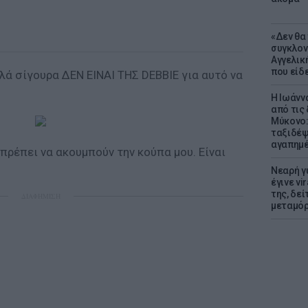
«Δεν θα
συγκλον
Αγγελική
που είδε
λλά σίγουρα ΔΕΝ ΕΙΝΑΙ ΤΗΣ DEBBIE για αυτό να
Η Ιωάνν
από τις
Μύκονο:
ταξιδέψε
αγαπημέ
πρέπει να ακουμπούν την κούπα μου. Είναι
Νεαρή γ
έγινε vi
της, δε
ΔΙΑΦΗΜΙΣΗ
μεταμό