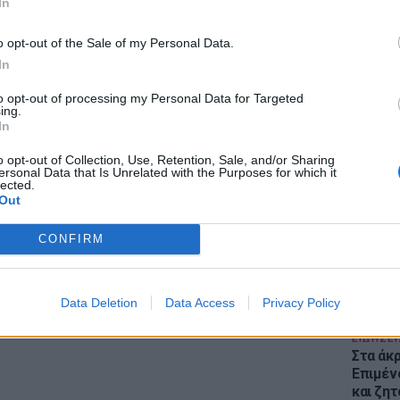
In
α να αποφύγουμε τέτοια περιστατικά".
ΔΙΑΦΗΜΙΣΗ
o opt-out of the Sale of my Personal Data.
In
to opt-out of processing my Personal Data for Targeted
ing.
In
ΕΙΔΗΣΕΙ
Θέουτα:
o opt-out of Collection, Use, Retention, Sale, and/or Sharing
γεμάτο
ersonal Data that Is Unrelated with the Purposes for which it
lected.
παραμέ
Out
CONFIRM
Data Deletion
Data Access
Privacy Policy
ΕΙΔΗΣΕΙ
Στα άκ
Επιμέν
και ζητ