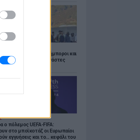
Σ
 «Οι κάτοικοι είναι ανήμποροι και
ι αγωνία» - 5.000 μετανάστες
νουν στην περιοχή
Σ
ρα ο πόλεμος UEFA-FIFA:
ουν στο μποϊκοτάζ οι Ευρωπαίοι
ούν εγγυήσεις και το... κεφάλι του