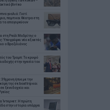
σει η αγέλη των λύκων –
ακτικό βίντεο
πνα γυαλιά: Γιατί
ρια, παμπ και θέατρα στη
α τα απαγορεύουν
τα στη Ρεάλ Μαδρίτης ο
υς: Υπογράφει νέο εξαετές
ιο ο Βραζιλιάνος
τός του Τραμπ: Το κρυφό
διαδοχής στην ηγεσία του
 39χρονη ήπιε με την
κόρη της σε boat trip και
σε ξενοδοχείο και
Υγείας
ια Ίντερνετ: Η πρώτη
ίδα στην ιστορία υπάρχει