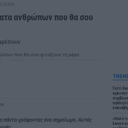
ΑΞΕΝΑ
ατα ανθρώπων που θα σου 
 αρέσουν
ΔΙΑΦΗΜΙΣΗ
TREN
Γιατί δε
ερευνητ
συμβίωσ
αγέλη λύ
ΟΥ
επενέβη
«Καλό τα
τα πάντα γράφοντας ένα σημείωμα. Αυτές
λευκό κ
φορές.