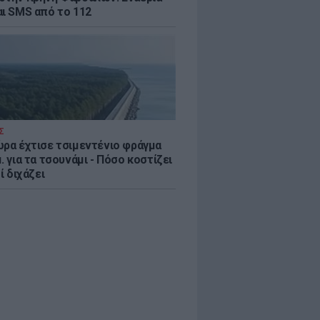
αι SMS από το 112
Σ
ώρα έχτισε τσιμεντένιο φράγμα
. για τα τσουνάμι - Πόσο κοστίζει
τί διχάζει