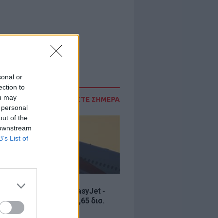
sonal or
ection to
ou may
ΔΙΑΒΑΣΤΕ ΣΗΜΕΡΑ
 personal
out of the
 downstream
B’s List of
Σ
ία εξαγοράς για την EasyJet -
ερικανική Appolo για 6,65 δισ.