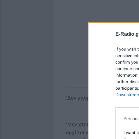
E-Radio.g
If you wish 
sensitive in
confirm you
continue se
information 
further disc
participants
Downstream 
"Δεν μπορούμε να μην! Είναι τ
Persona
"Μην χτυπάτε το τζάμι! Οι πρ
αρχίσουν να κλαίνε βίαια! Π
I want t