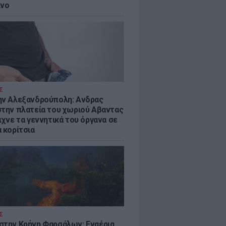
ίνο
Σ
ην Αλεξανδρούπολη: Ανδρας
στην πλατεία του χωριού Αβαντας
ιχνε τα γεννητικά του όργανα σε
 κορίτσια
Σ
στην Κρήνη Φαρσάλων: Εναέρια