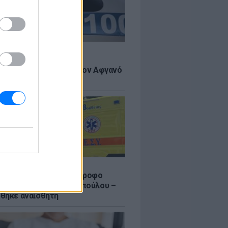
Σ
 πιστεύουμε», λένε οι
ανοί που υιοθέτησαν τον Αφγανό
σβο
Σ
γυναίκας από τον 5ο όροφο
τοικίας στη Μιχαλακοπούλου –
θηκε αναίσθητη