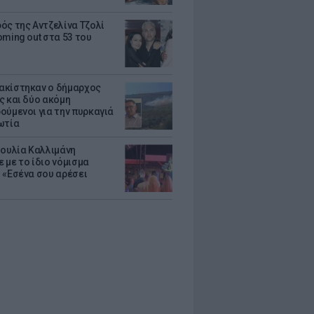
ός της Αντζελίνα Τζολί
oming out στα 53 του
κίστηκαν ο δήμαρχος
ς και δύο ακόμη
ούμενοι για την πυρκαγιά
ωτία
Ιουλία Καλλιμάνη
 με το ίδιο νόμισμα
 «Εσένα σου αρέσει