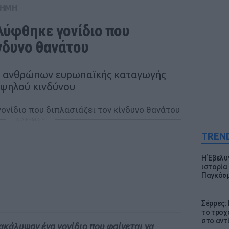
ΤΗΜΗ
ύφθηκε γονίδιο που 
ίνδυνο θανάτου
ων ανθρώπων ευρωπαϊκής καταγωγής
υψηλού κινδύνου
ΔΙΑΦΗΜΙΣΗ
TREN
Η Έβελυ
ιστορία
Παγκόσμ
Σέρρες:
το τροχ
στο αντ
ακάλυψαν ένα γονίδιο που φαίνεται να