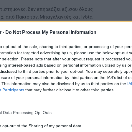
επιστήμονες, δεν επηρεάζει εξίσου όλους
χ. από Πακιστάν, Μπαγκλαντές και Ινδία
εθάνουν), ενώ ο ατομικός κίνδυνος για
 επίσης ποικίλει ανάλογα με διάφορους
r -
Do Not Process My Personal Information
ικία και κοινωνικο-οικονομικοί παράγοντες.
to opt-out of the sale, sharing to third parties, or processing of your per
ΔΙΑΦΗΜΙΣΗ
formation for targeted advertising by us, please use the below opt-out s
r selection. Please note that after your opt-out request is processed y
eing interest-based ads based on personal information utilized by us or
disclosed to third parties prior to your opt-out. You may separately opt-
losure of your personal information by third parties on the IAB’s list of
. This information may also be disclosed by us to third parties on the
IA
Participants
that may further disclose it to other third parties.
ΕΙΔΗΣΕΙ
Τροχαί
Μητέρα
l Data Processing Opt Outs
o opt-out of the Sharing of my personal data.