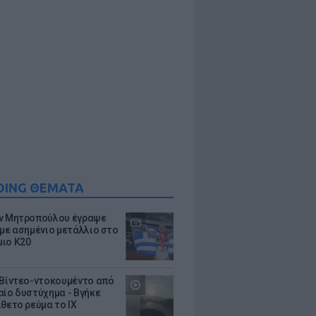
DING ΘΕΜΑΤΑ
ν Μητροπούλου έγραψε
 με ασημένιο μετάλλιο στο
ιο Κ20
 Βίντεο-ντοκουμέντο από
αίο δυστύχημα - Βγήκε
ίθετο ρεύμα το ΙΧ