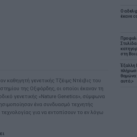
Ο αδελφ
έκανε c
Προφυλα
Στυλίδα
κατηγορ
στη Βοι
Έξαλλη 
πλήρωσε
θαμώνα:
τον καθηγητή γενετικής Τζέιμς Ντέιβις του
αυτό;»
στημίου της Οξφόρδης, οι οποίοι έκαναν τη
δικό γενετικής «Nature Genetics», σύμφωνα
χρησιμοποίησαν ένα συνδυασμό τεχνητής
 τεχνολογίας για να εντοπίσουν το εν λόγω
ει