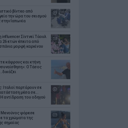
ιστικό βίντεο από
γείο την ώρα του σεισμού
R στην Ιαπωνία
 influencer Σίντνεϊ Τάουλ
ία 26 ετών έπειτα από
 σπάνια μορφή καρκίνου
ετε κάφρους και κτήνη
νσυναίσθηση»: Ο Τάσος
..δικάζει
: Ιταλοί παρτάρουν σε
κατάσταση μέσα σε...
- Η αντίδραση του οδηγού
 Μενούνος φόρεσε
 με τα χρώματα της
ής σημαίας