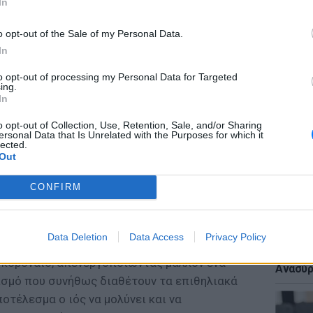
In
o opt-out of the Sale of my Personal Data.
In
ΕΙΔΗΣΕΙ
to opt-out of processing my Personal Data for Targeted
«Δεν το
ing.
Αμερικ
In
στη Λέ
o opt-out of Collection, Use, Retention, Sale, and/or Sharing
ersonal Data that Is Unrelated with the Purposes for which it
λονότι δεν μπορούμε να αλλάξουμε το
lected.
Out
ας δείχνουν ότι οι άνθρωποι με αυτό το
 είναι πιθανό πως θα ωφεληθούν κατ’ εξοχήν
CONFIRM
ΕΙΔΗΣΕΙ
Data Deletion
Data Access
Privacy Policy
Πτώση 
ιστά τους πνεύμονες των ασθενών με λοίμωξη
πολυκα
 κοροναϊό, απενεργοποιώντας μάλλον ένα
Ανασύρ
σμό που συνήθως διαθέτουν τα επιθηλιακά
οτέλεσμα ο ιός να μολύνει και να