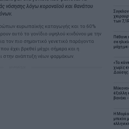
ιάς νόσησης λόγω κοροναϊού και θανάτου
Συγκλον
όνων.
χειρουρ
των 7,1
νθρώπων ευρωπαϊκής καταγωγής και το 60%
ρουν αυτό το γονίδιο υψηλού κινδύνου με την
Πέθανε η
ια τον πιο σημαντικό γενετικό παράγοντα
σε ηλικ
μάχη με
που έχει βρεθεί μέχρι σήμερα και η
ι στην ανάπτυξη νέων φαρμάκων.
«Τα κάν
ΔΙΑΦΗΜΙΣΗ
χωρίς ε
Δούσης.
Μύκονος
έξαλλη 
βανάκι 
Η Μαρία
μπικίνι
ελληνικ