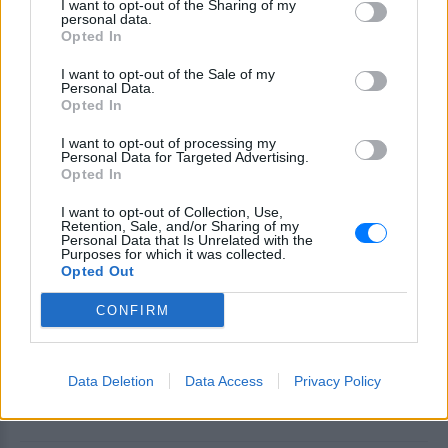
I want to opt-out of the Sharing of my
Η Αποστολία Ζώη σε παραλία:
personal data.
«Χαρούμενη, γεμάτη αλμύρα»
Opted In
ΣΉΜΕΡΑ
I want to opt-out of the Sale of my
Οι φωτογραφίες που ανάρτησε στο
Personal Data.
Instagram η Αποστολία Ζώη
Opted In
I want to opt-out of processing my
Personal Data for Targeted Advertising.
Opted In
I want to opt-out of Collection, Use,
Retention, Sale, and/or Sharing of my
Personal Data that Is Unrelated with the
Purposes for which it was collected.
Opted Out
Νεαρή γυναίκα από την Αιθιοπία έγινε viral με
τη φυσική ομορφιά της, δείτε την
CONFIRM
εντυπωσιακή μεταμόρφωσή της
Μετά την αυθόρμητη φωτογραφία που την έκανε γνωστή, η
Ελίζαμπεθ Ντέστα εντυπωσίασε ξανά με μια λαμπερή
Data Deletion
Data Access
Privacy Policy
μεταμόρφωση
ΣΉΜΕΡΑ