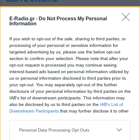
ΣΤΗΝ ΙΔΙΑ ΚΑΤΗΓΟΡΙΑ
E-Radio.gr -
Do Not Process My Personal
Information
Γαρυφαλλιά Καληφώνη:
Διακοπές σε Κουφονήσια και
If you wish to opt-out of the sale, sharing to third parties, or
Πάρο, χωρίς τον Χρήστο
processing of your personal or sensitive information for
Μάστορα – Δείτε τις
targeted advertising by us, please use the below opt-out
φωτογραφίες
section to confirm your selection. Please note that after your
ΣΉΜΕΡΑ
opt-out request is processed you may continue seeing
Στις εικόνες που ανέβασε ποζάρει με το
interest-based ads based on personal information utilized by
μαγιό της στα υπέροχα νερά της Πάρου
us or personal information disclosed to third parties prior to
your opt-out. You may separately opt-out of the further
Γιώργος Λιάγκας και Μαρία
disclosure of your personal information by third parties on the
Αντωνά: Καλοκαιρινές
IAB’s list of downstream participants. This information may
διακοπές στη Μύκονο με φόντο
also be disclosed by us to third parties on the
IAB’s List of
το Αιγαίο
Downstream Participants
that may further disclose it to other
ΣΉΜΕΡΑ
third parties.
Το ζευγάρι απολαμβάνει τις
καλοκαιρινές στιγμές πριν επιστρέψει
Personal Data Processing Opt Outs
στις υποχρεώσεις της Αθήνας