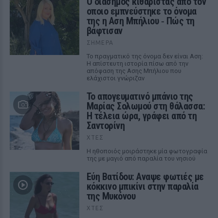
Ο διάσημος κιθαρίστας απο τον
οποιο εμπνεύστηκε το όνομα
της η Αση Μπήλιου ‑ Πώς τη
βάφτισαν
ΣΉΜΕΡΑ
Το πραγματικό της όνομα δεν είναι Αση:
Η απίστευτη ιστορία πίσω από την
απόφαση της Ασης Μπήλιου που
ελάχιστοι γνώριζαν
Το απογευματινό μπάνιο της
Μαρίας Σολωμού στη θάλασσα:
Η τέλεια ώρα, γράφει από τη
Σαντορίνη
ΧΤΕΣ
Η ηθοποιός μοιράστηκε μία φωτογραφία
της με μαγιό από παραλία του νησιού
Εύη Βατίδου: Αναψε φωτιές με
κόκκινο μπικίνι στην παραλία
της Μυκόνου
ΧΤΕΣ