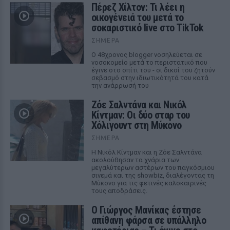
Πέρεζ Χίλτον: Τι λέει η
οικογένειά του μετά το
σοκαριστικό live στο TikTok
ΣΉΜΕΡΑ
Ο 48χρονος blogger νοσηλεύεται σε
νοσοκομείο μετά το περιστατικό που
έγινε στο σπίτι του - οι δικοί του ζητούν
σεβασμό στην ιδιωτικότητά του κατά
την ανάρρωσή του
Ζόε Σαλντάνα και Νικόλ
Κίντμαν: Οι δύο σταρ του
Χόλιγουντ στη Μύκονο
ΣΉΜΕΡΑ
Η Νικόλ Κίντμαν και η Ζόε Σαλντάνα
ακολούθησαν τα χνάρια των
μεγαλύτερων αστέρων του παγκόσμιου
σινεμά και της showbiz, διαλέγοντας τη
Μύκονο για τις φετινές καλοκαιρινές
τους αποδράσεις.
Ο Γιώργος Μανίκας έστησε
απίθανη φάρσα σε υπάλληλο