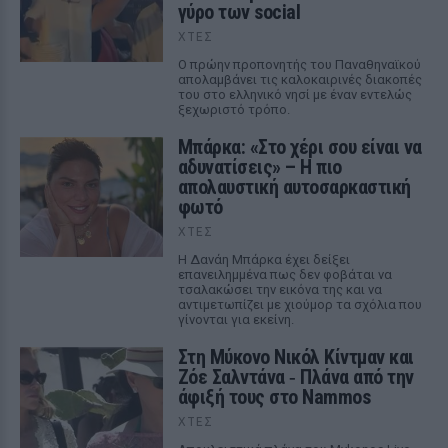
γύρο των social
ΧΤΕΣ
Ο πρώην προπονητής του Παναθηναϊκού
απολαμβάνει τις καλοκαιρινές διακοπές
του στο ελληνικό νησί με έναν εντελώς
ξεχωριστό τρόπο.
Μπάρκα: «Στο χέρι σου είναι να
αδυνατίσεις» – Η πιο
απολαυστική αυτοσαρκαστική
φωτό
ΧΤΕΣ
Η Δανάη Μπάρκα έχει δείξει
επανειλημμένα πως δεν φοβάται να
τσαλακώσει την εικόνα της και να
αντιμετωπίζει με χιούμορ τα σχόλια που
γίνονται για εκείνη.
Στη Μύκονο Νικόλ Κίντμαν και
Ζόε Σαλντάνα ‑ Πλάνα από την
άφιξή τους στο Nammos
ΧΤΕΣ