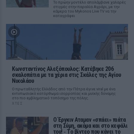
Το πρώην μοντέλο απολάμβανε χαλαρές
στιγμές στην παραλία Αγράρι, με την
κάμερα του Mykonos Live TV να την
καταγράφει
Κωνσταντίνος Αλεξόπουλος: Κατέβηκε 206
σκαλοπάτια με τα χέρια στις Σκάλες της Αγίου
Νικολάου
Ο πρωταθλητής Ελλάδος από την Πάτρα έγινε viral με ένα
εντυπωσιακό κατόρθωμα ισορροπίας και μυϊκής δύναμης
στο πιο εμβληματικό τοπόσημο της πόλης.
ΧΤΕΣ
Ο Έργκιν Αταμαν «σπάει» πιάτα
στη Σύμη, ακόμα και στο κεφάλι
του! ‑ Tο βίντεο που κάνει το