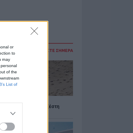
sonal or
ΔΙΑΒΑΣΤΕ ΣΗΜΕΡΑ
ection to
ou may
 personal
out of the
 downstream
B’s List of
Σ
 Πού θα «χτυπήσει» η ζέστη