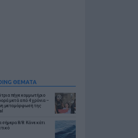
DING ΘΕΜΑΤΑ
τρια πήγε κομμωτήριο
ορά μετά από 4 χρόνια –
νη μεταμόρφωσή της
al
 σήμερα 8/8: Κάνε κάτι
ετικό