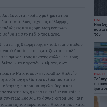
ριλαμβάνονται κυρίως μαθήματα που
ΕΙΔΗΣΕΙ
ρήση των όπλων, τεχνικές σύλληψης,
Νέα Αγ
καταδιώξεις και εξομοίωση ένοπλων
κοιτάζ
 βοήθειες στο πεδίο της μάχης.
του
θήματα της θεωρητικής εκπαίδευσης, καθώς
ινικού Δικαίου, που σχετίζονται μεταξύ
 της άμυνας, τους κανόνες σύλληψης, τους
 διέπουν τα παραπάνω θέματα, κ.λπ.
ιώματα- Ρατσισμός- Ξενοφοβία- Διεθνής
ΕΙΔΗΣΕΙ
Σούπερ
τητες όπως η αξία του ανθρώπου και το
σε πάν
ς ισότητας, η προσωπική ελευθερία και
ξεκινο
ασανιστηρίων, η θρησκευτική ελευθερία, η
ι συνεταιρίζεσθαι, το άσυλο κατοικίας και η
αποφάσεις του Ευρωπαϊκού Δικαστηρίου κατά