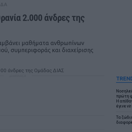
ΑΔΑ
ανία 2.000 άνδρες της 
λαμβάνει μαθήματα ανθρωπίνων
ού, συμπεριφοράς και διαχείρισης
ΔΙΑΦΗΜΙΣΗ
TREN
Νοσηλεύ
πρώτη φ
Η απίθα
έγινε vir
Τα ζώδια
διαφορ