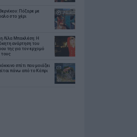
Βερνίκου: Πόζαρε με
αλο στο χέρι
 η Λίλα Μπακλέση: Η
κητη ανάρτηση του
ου της για τον ερχομό
υ τους
κόκκινο σπίτι που μοιάζει
είται πάνω από το Κάπρι