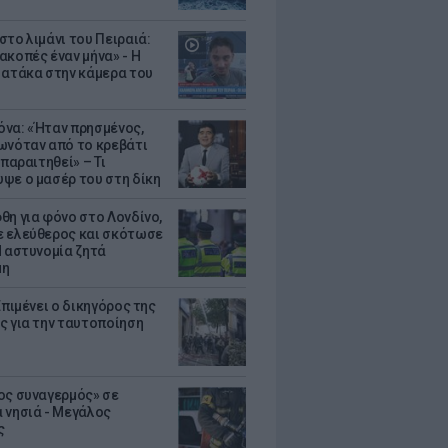
στο λιμάνι του Πειραιά:
ακοπές έναν μήνα» - Η
 ατάκα στην κάμερα του
να: «Ήταν πρησμένος,
ωνόταν από το κρεβάτι
 παραιτηθεί» – Τι
ψε ο μασέρ του στη δίκη
θη για φόνο στο Λονδίνο,
 ελεύθερος και σκότωσε
Η αστυνομία ζητά
μη
Επιμένει ο δικηγόρος της
ς για την ταυτοποίηση
ος συναγερμός» σε
 νησιά - Μεγάλος
ς