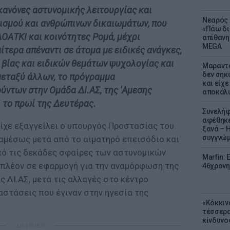
κανόνες αστυνομικής λειτουργίας και
Νεαρός 
σισμού και ανθρώπινων δικαιωμάτων, που
«Πάω δι
ΟΑΤΚΙ και κοινότητες Ρομά, μέχρι
απίθανη
MEGA
τερα απέναντι σε άτομα με ειδικές ανάγκες,
η βίας και ειδικών θεμάτων ψυχολογίας και
Μαραντό
δεν σηκ
 μεταξύ άλλων, το πρόγραμμα
και είχε
ντων στην Ομάδα ΔΙ.ΑΣ, της 'Αμεσης
αποκάλυ
ι το πρωί της Δευτέρας.
Συνελήφ
αφέθηκε
είχε εξαγγείλει ο υπουργός Προστασίας του
ξανά – 
συγγνώ
αμέσως μετά από το αιματηρό επεισόδιο και
πό τις δεκάδες σφαίρες των αστυνομικών
Marfin: 
ι πλέον σε εφαρμογή για την αναμόρφωση της
46χρονη
 ΔΙ.ΑΣ, μετά τις αλλαγές στο κέντρο
αστάσεις που έγιναν στην ηγεσία της
«Κόκκιν
τέσσερα
κίνδυνο
ΔΙΑΦΗΜΙΣΗ