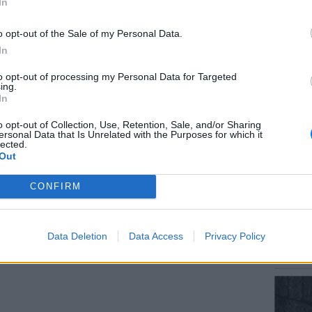
In
ΔΙΑΦΗΜΙΣΗ
o opt-out of the Sale of my Personal Data.
In
ΕΙΔΗΣΕΙ
to opt-out of processing my Personal Data for Targeted
Αύγουσ
ing.
56.000 
In
o opt-out of Collection, Use, Retention, Sale, and/or Sharing
ersonal Data that Is Unrelated with the Purposes for which it
lected.
Out
CONFIRM
ΕΙΔΗΣΕΙ
Σητεία
Data Deletion
Data Access
Privacy Policy
– Σε επ
πυρκαγ