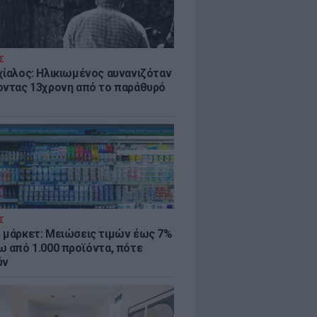
Σ
χίαλος: Ηλικιωμένος αυνανιζόταν
οντας 13χρονη από το παράθυρό
Σ
 μάρκετ: Μειώσεις τιμών έως 7%
ω από 1.000 προϊόντα, πότε
ύν