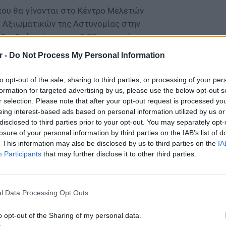
που θα γίνονται στο Κέντρο Μελετών
 Αξιωματικών της Αστυνομίας στην
ρεθούν αύριο στις 8.30 το πρωί ο κ.
της ΕΛ.ΑΣ, Μιχάλης Καραμαλάκης.
r -
Do Not Process My Personal Information
 στη μετεκπαίδευση θα συμμετάσχει το
to opt-out of the sale, sharing to third parties, or processing of your per
 ειδικών φρουρών που στελεχώνουν την
formation for targeted advertising by us, please use the below opt-out s
Άμεσης Δράσης Αττικής, δηλαδή 2.000 άτομα,
r selection. Please note that after your opt-out request is processed y
-11-2021, σε 25 εκπαιδευτικές σειρές των
eing interest-based ads based on personal information utilized by us or
disclosed to third parties prior to your opt-out. You may separately opt-
 6 ημερών, κατά το χρονικό διάστημα από
losure of your personal information by third parties on the IAB’s list of
. This information may also be disclosed by us to third parties on the
IA
Participants
that may further disclose it to other third parties.
κάθε διδακτική ενότητα, όπου θα διδάσκουν
χιούχοι και εξειδικευμένοι αξιωματικοί της
ΕΙΔΗΣΕΙ
Καιρός:
 υποβάλλονται σε αξιολόγηση και γραπτές
σήμερα
l Data Processing Opt Outs
ι θα κρίνεται… μετεξεταστέος και θα
εστ, μέχρι να περάσει. Η μετεκπαίδευση θα
o opt-out of the Sharing of my personal data.
και το πρακτικό.