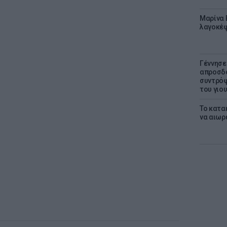
Μαρίνα 
λαγοκέφ
Γέννησε
απροσδό
συντρόφ
του γιο
Το κατα
να αιωρ