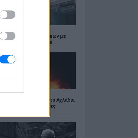
Σ
τος: Ρεκόρ Αναχωρήσεων με
Ταξιδιώτες στα Λιμάνια
Σ
: Υπό έλεγχο η φωτιά στα Αχλάδια
ιφυλακή η Κρήτη για νέες
ιές