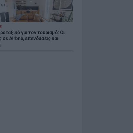
Σ
ροταξικό για τον τουρισμό: Οι
 σε Airbnb, επενδύσεις και
η